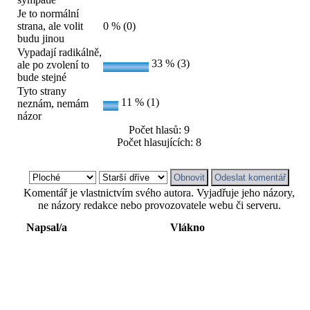
Je to normální
strana, ale volit
0 % (0)
budu jinou
Vypadají radikálně,
33 % (3)
ale po zvolení to
bude stejné
Tyto strany
11 % (1)
neznám, nemám
názor
Počet hlasů: 9
Počet hlasujících: 8
Komentář je vlastnictvím svého autora. Vyjadřuje jeho názory,
ne názory redakce nebo provozovatele webu či serveru.
Napsal/a
Vlákno