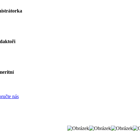
istrátorka
daktoři
eritní
ručte nás