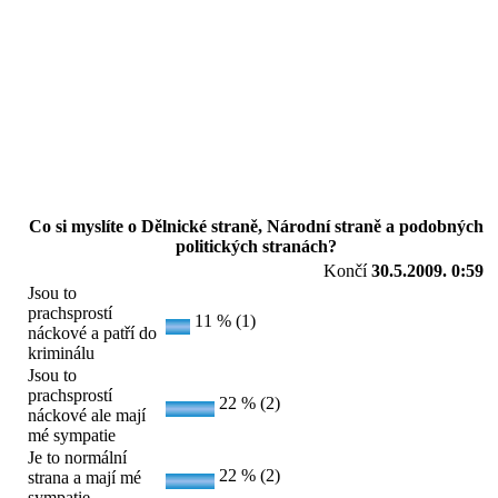
Co si myslíte o Dělnické straně, Národní straně a podobných
politických stranách?
Končí
30.5.2009. 0:59
Jsou to
prachsprostí
11 % (1)
náckové a patří do
kriminálu
Jsou to
prachsprostí
22 % (2)
náckové ale mají
mé sympatie
Je to normální
22 % (2)
strana a mají mé
sympatie