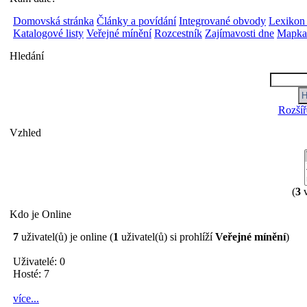
Domovská stránka
Články a povídání
Integrované obvody
Lexikon
Katalogové listy
Veřejné mínění
Rozcestník
Zajímavosti dne
Mapka 
Hledání
Rozšíř
Vzhled
(
3
v
Kdo je Online
7
uživatel(ů) je online (
1
uživatel(ů) si prohlíží
Veřejné mínění
)
Uživatelé: 0
Hosté: 7
více...