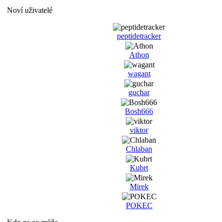
Noví uživatelé
peptidetracker
Athon
wagant
guchar
Bosh666
viktor
Chlaban
Kubrt
Mirek
POKEC