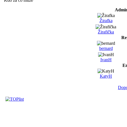
Kdo za co může
Admin
Žirafka
Žirafička
Re
bernard
IvanH
Em
KatyH
Dopo