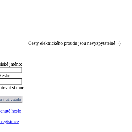
Cesty elektrického proudu jsou nevyzpytatelné :-)
elské jméno:
Heslo:
tovat si mne
nuté heslo
registrace