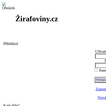
Žirafoviny.cz
Přihlášení
Uživat
Pama
Zapome
Nová 
Kam dále?