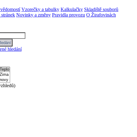
 vědomostí
Vzorečky a tabulky
Kalkulačky
Skladiště souborů
stránek
Novinky a změny
Pravidla provozu
O Žirafovinách
ené hledání
zhledů)