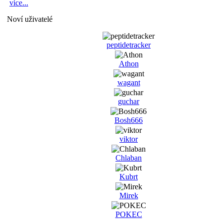
více...
Noví uživatelé
peptidetracker
Athon
wagant
guchar
Bosh666
viktor
Chlaban
Kubrt
Mirek
POKEC