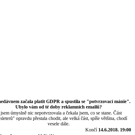
edávnem začala platit GDPR a spustila se "potvrzovací mánie".
Ubylo vám od té doby reklamních emailů?
 jsem úmyslně nic nepotvrzovala a čekala jsem, co se stane. Část
leterů" opravdu přestala chodit, ale velká část, spíše většina, chodí
vesele dále.
Končí
14.6.2018. 19:00