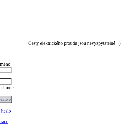
Cesty elektrického proudu jsou nevyzpytatelné :-)
jméno:
 si mne
 heslo
trace