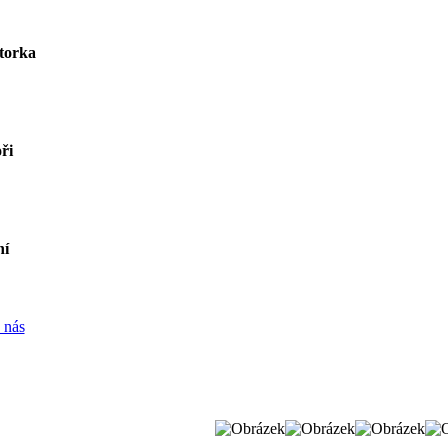
torka
ři
ní
 nás