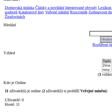
Domovská stránka
Články a povídání
Integrované obvody
Lexikon
souborů
Katalogové listy
Veřejné mínění
Rozcestník
Zajímavosti d
Žirafovinách
Hledání
Rozšířené h
Vzhled
(
3
vzhled
Kdo je Online
11
uživatel(ů) je online (
2
uživatel(ů) si prohlíží
Veřejné mínění
)
Uživatelé: 0
Hosté: 11