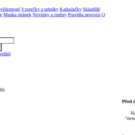
 vědomostí
Vzorečky a tabulky
Kalkulačky
Skladiště
ne
Mapka stránek
Novinky a změny
Pravidla provozu
O
ledání
ů)
Před n
Já
"news