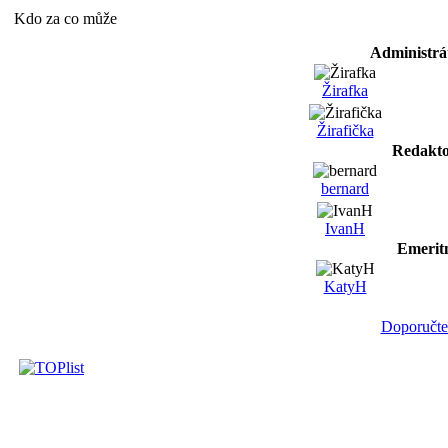
Kdo za co může
Administrá
Žirafka
Žirafička
Redakto
bernard
IvanH
Emerit
KatyH
Doporučte