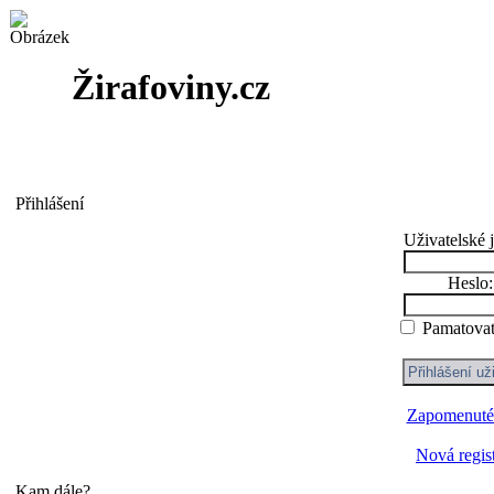
Žirafoviny.cz
Přihlášení
Uživatelské 
Heslo:
Pamatovat
Zapomenuté
Nová regis
Kam dále?