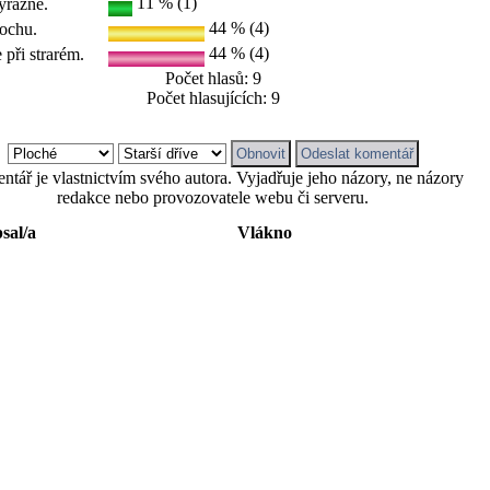
11 % (1)
ýrazně.
44 % (4)
rochu.
44 % (4)
 při strarém.
Počet hlasů: 9
Počet hlasujících: 9
tář je vlastnictvím svého autora. Vyjadřuje jeho názory, ne názory
redakce nebo provozovatele webu či serveru.
sal/a
Vlákno