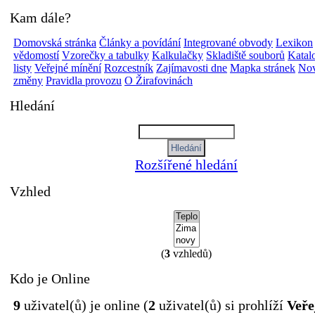
Kam dále?
Domovská stránka
Články a povídání
Integrované obvody
Lexikon
vědomostí
Vzorečky a tabulky
Kalkulačky
Skladiště souborů
Katal
listy
Veřejné mínění
Rozcestník
Zajímavosti dne
Mapka stránek
Nov
změny
Pravidla provozu
O Žirafovinách
Hledání
Rozšířené hledání
Vzhled
(
3
vzhledů)
Kdo je Online
9
uživatel(ů) je online (
2
uživatel(ů) si prohlíží
Veře