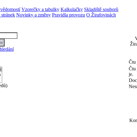
 vědomostí
Vzorečky a tabulky
Kalkulačky
Skladiště souborů
stránek
Novinky a změny
Pravidla provozu
O Žirafovinách
V
Žir
hledání
Čtu 
Čtu 
je.
Doce
edů)
Nesn
Kom