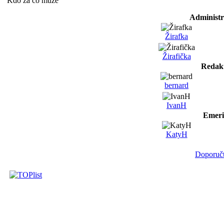
Kdo za co může
Administr
Žirafka
Žirafička
Redakt
bernard
IvanH
Emeri
KatyH
Doporučt