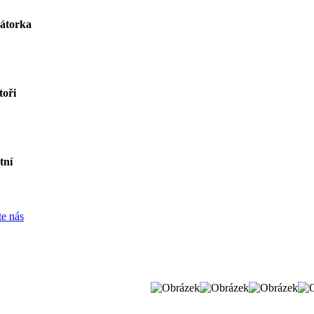
átorka
oři
tní
e nás