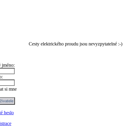
Cesty elektrického proudu jsou nevyzpytatelné :-)
é jméno:
o:
t si mne
é heslo
strace