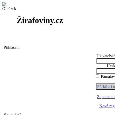
Žirafoviny.cz
Přihlášení
Uživatelsk
Hesl
Pamatova
Zapomenut
Nová regi
Kam dále?