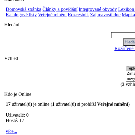
Domovská stránka
Články a povídání
Integrované obvody
Lexikon
Katalogové listy
Veřejné mínění
Rozcestník
Zajímavosti dne
Mapka 
Hledání
Rozšířené 
Vzhled
(
3
vzhl
Kdo je Online
17
uživatel(ů) je online (
1
uživatel(ů) si prohlíží
Veřejné mínění
)
Uživatelé: 0
Hosté: 17
více...