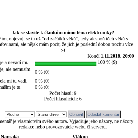
Jak se stavíte k článkům mimo téma elektroniky?
ím, objevují se tu už "od začátků věků", tedy alespoň těch věků s
afovinami, ale nějak mám pocit, že jich je poslední dobou trochu více
:-)
Končí
1.11.2018. 20:00
100 % (9)
je a nevadí mi.
je, ale nemusím
0 % (0)
la mi tu vadí.
0 % (0)
áším je tu.
0 % (0)
Počet hlasů: 9
Počet hlasujících: 6
entář je vlastnictvím svého autora. Vyjadřuje jeho názory, ne názory
redakce nebo provozovatele webu či serveru.
Napsal/a
Vlákno