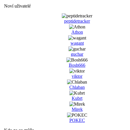
Noví uživatelé
peptidetracker
Athon
wagant
guchar
Bosh666
viktor
Chlaban
Kubrt
Mirek
POKEC