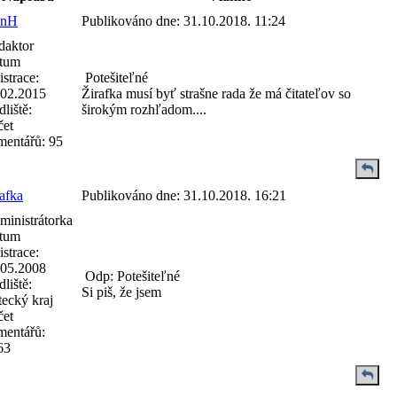
anH
Publikováno dne:
31.10.2018. 11:24
daktor
tum
istrace:
Potešiteľné
.02.2015
Žirafka musí byť strašne rada že má čitateľov so
liště:
širokým rozhľadom....
čet
mentářů:
95
afka
Publikováno dne:
31.10.2018. 16:21
ministrátorka
tum
istrace:
.05.2008
Odp: Potešiteľné
liště:
Si piš, že jsem
ecký kraj
čet
mentářů:
63