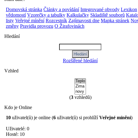
Domovská stránka
Články a povídání
Integrované obvody
Lexikon
vědomostí
Vzorečky a tabulky
Kalkulačky
Skladiště souborů
Katal
listy
Veřejné mínění
Rozcestník
Zajímavosti dne
Mapka stránek
Nov
změny
Pravidla provozu
O Žirafovinách
Hledání
Rozšířené hledání
Vzhled
(
3
vzhledů)
Kdo je Online
10
uživatel(ů) je online (
6
uživatel(ů) si prohlíží
Veřejné mínění
)
Uživatelé: 0
Hosté: 10