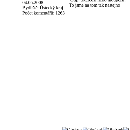
04.05.2008
To jsme na tom tak nastejno
Bydliště:
Ústecký kraj
Počet komentářů:
1263