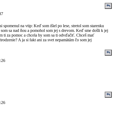
:37
si spomenul na vtip: Keď som išiel po lese, stretol som starenku
l som sa nad ňou a pomohol som jej s drevom. Keď sme došli k jej
em ti za pomoc a chcela by som sa ti odvďačiť. Chceš mať
rodzenie? A ja si fakt ani za svet nepamätám čo som jej
8:26
8:26