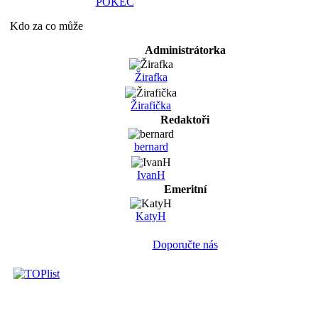
POKEC
Kdo za co může
Administrátorka
Žirafka
Žirafička
Redaktoři
bernard
IvanH
Emeritní
KatyH
Doporučte nás