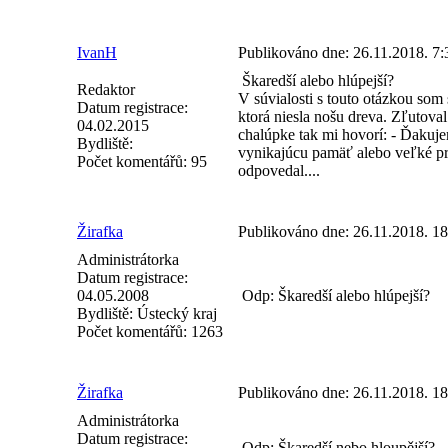
IvanH
Publikováno dne:
26.11.2018. 7
Škaredší alebo hlúpejší?
Redaktor
V súvialosti s touto otázkou som 
Datum registrace:
ktorá niesla nošu dreva. Zľutova
04.02.2015
chalúpke tak mi hovorí: - Ďakuj
Bydliště:
vynikajúcu pamäť alebo veľké pri
Počet komentářů:
95
odpovedal....
Žirafka
Publikováno dne:
26.11.2018. 1
Administrátorka
Datum registrace:
04.05.2008
Odp: Škaredší alebo hlúpejší?
Bydliště:
Ústecký kraj
Počet komentářů:
1263
Žirafka
Publikováno dne:
26.11.2018. 1
Administrátorka
Datum registrace:
Odp: Škaredší nebo hloupější?