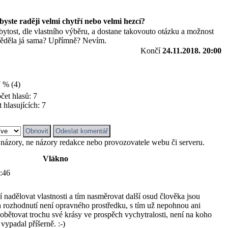
byste raději velmi chytří nebo velmi hezcí?
á bytost, dle vlastního výběru, a dostane takovouto otázku a možnost
věděla já sama? Upřímně? Nevím.
Končí
24.11.2018. 20:00
 % (4)
čet hlasů: 7
 hlasujících: 7
 názory, ne názory redakce nebo provozovatele webu či serveru.
Vlákno
0:46
 nadělovat vlastnosti a tím nasměrovat další osud člověka jsou
ch rozhodnutí není opravného prostředku, s tím už nepohnou ani
 obětovat trochu své krásy ve prospěch vychytralosti, není na koho
 vypadal příšerně. :-)