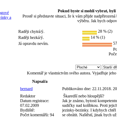
Pokud byste si mohli vybrat, byli 
ogové
Prostě si představte situaci, že k vám přijde nadpřirozen
inky a
výběru. Jak bych odpo
28 % (2)
Raději chytrá/ý.
14 % (1)
Raději hezká/ý.
57
Já opravdu nevím.
Po
Počet
Komentář je vlastnictvím svého autora. Vyjadřuje jeho
Napsal/a
bernard
Publikováno dne:
22.11.2018. 2
Redaktor
Škaredší nebo hloupější?
Datum registrace:
Jak je známo, bytosti kompetentní
07.02.2009
sudičky nad kolíbkou. Proti jeji
Bydliště:
jezinky-bezinky. I kdybych chtěl
Počet komentářů:
94
se obrátit. Naštěstí, jinak bych už