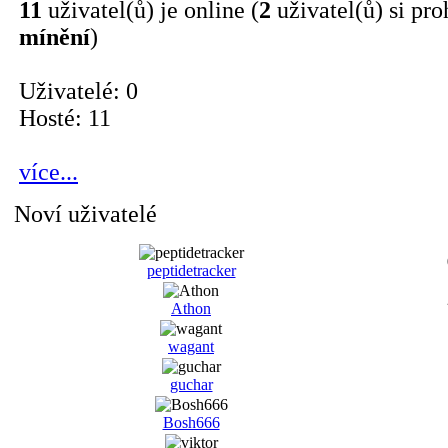
11
uživatel(ů) je online (
2
uživatel(ů) si pro
mínění
)
Uživatelé: 0
Hosté: 11
více...
Noví uživatelé
peptidetracker
Athon
wagant
guchar
Bosh666