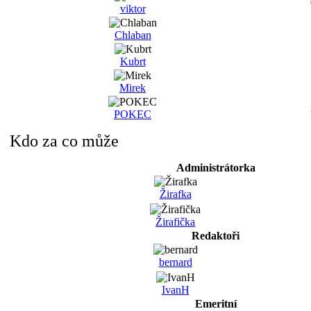
viktor
Chlaban
Kubrt
Mirek
POKEC
Kdo za co může
Administrátorka
Žirafka
Žirafička
Redaktoři
bernard
IvanH
Emeritní