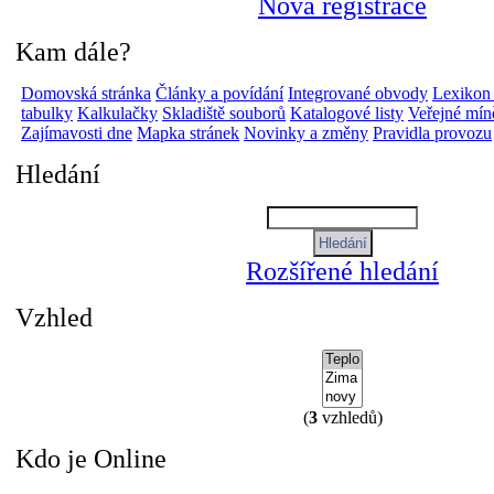
Nová registrace
Kam dále?
Domovská stránka
Články a povídání
Integrované obvody
Lexikon
tabulky
Kalkulačky
Skladiště souborů
Katalogové listy
Veřejné mín
Zajímavosti dne
Mapka stránek
Novinky a změny
Pravidla provozu
Hledání
Rozšířené hledání
Vzhled
(
3
vzhledů)
Kdo je Online