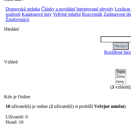
Domovská stránka
Články a povídání
Integrované obvody
Lexikon
souborů
Katalogové listy
Veřejné mínění
Rozcestník
Zajímavosti d
Žirafovinách
Hledání
Rozšířené hle
Vzhled
(
3
vzhledů
Kdo je Online
10
uživatel(ů) je online (
2
uživatel(ů) si prohlíží
Veřejné mínění
)
Uživatelé: 0
Hosté: 10