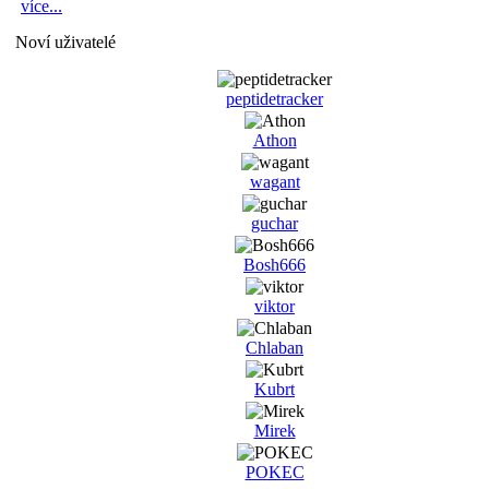
více...
Noví uživatelé
peptidetracker
Athon
wagant
guchar
Bosh666
viktor
Chlaban
Kubrt
Mirek
POKEC