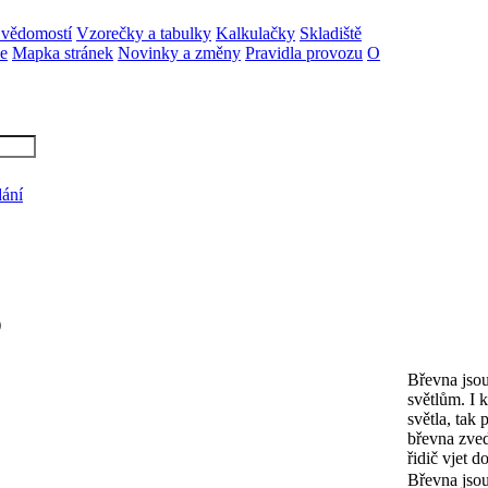
 vědomostí
Vzorečky a tabulky
Kalkulačky
Skladiště
ne
Mapka stránek
Novinky a změny
Pravidla provozu
O
dání
)
Břevna jso
světlům. I k
světla, tak
břevna zved
řidič vjet d
Břevna jso