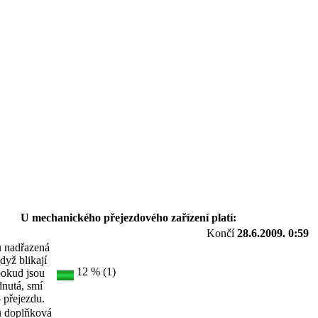
U mechanického přejezdového zařízení platí:
Končí
28.6.2009. 0:59
u nadřazená
dyž blikají
12 % (1)
 pokud jsou
nutá, smí
o přejezdu.
u doplňková