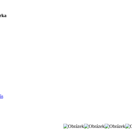
rka
ás