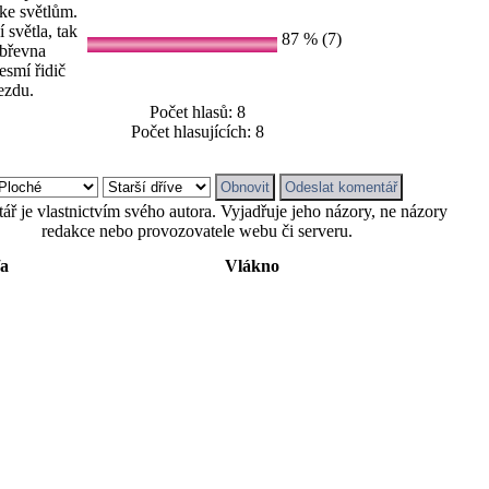
 ke světlům.
 světla, tak
87 % (7)
 břevna
esmí řidič
jezdu.
Počet hlasů: 8
Počet hlasujících: 8
ř je vlastnictvím svého autora. Vyjadřuje jeho názory, ne názory
redakce nebo provozovatele webu či serveru.
/a
Vlákno