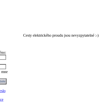
Cesty elektrického proudu jsou nevyzpytatelné :-)
éno:
i mne
eslo
ace