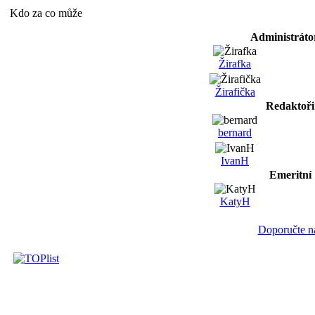
Kdo za co může
Administráto
Žirafka
Žirafička
Redaktoři
bernard
IvanH
Emeritní
KatyH
Doporučte n