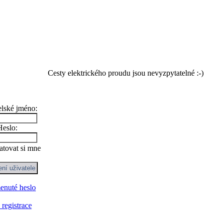
Cesty elektrického proudu jsou nevyzpytatelné :-)
elské jméno:
Heslo:
tovat si mne
nuté heslo
registrace