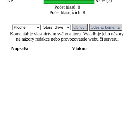
87 % (7)
Ne
Počet hlasů: 8
Počet hlasujících: 8
Komentář je vlastnictvím svého autora. Vyjadřuje jeho názory,
ne názory redakce nebo provozovatele webu či serveru.
Napsal/a
Vlákno