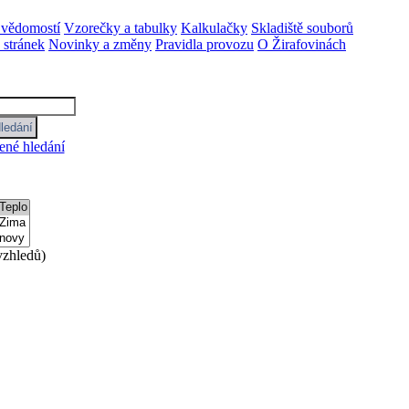
 vědomostí
Vzorečky a tabulky
Kalkulačky
Skladiště souborů
stránek
Novinky a změny
Pravidla provozu
O Žirafovinách
ené hledání
zhledů)