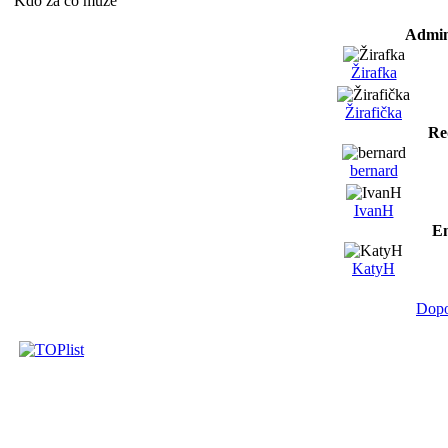
Kdo za co může
Admin
Žirafka
Žirafička
Re
bernard
IvanH
Em
KatyH
Dopo