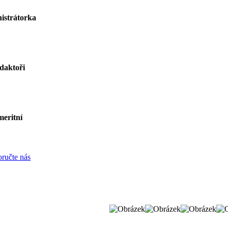
istrátorka
daktoři
eritní
ručte nás