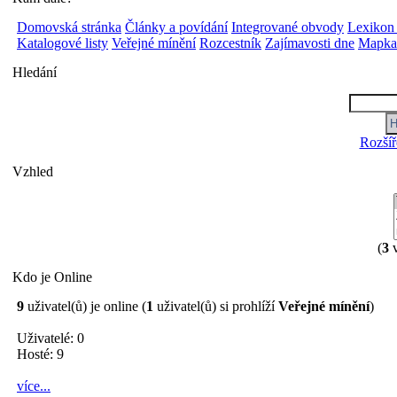
Domovská stránka
Články a povídání
Integrované obvody
Lexikon
Katalogové listy
Veřejné mínění
Rozcestník
Zajímavosti dne
Mapka 
Hledání
Rozšíř
Vzhled
(
3
v
Kdo je Online
9
uživatel(ů) je online (
1
uživatel(ů) si prohlíží
Veřejné mínění
)
Uživatelé: 0
Hosté: 9
více...