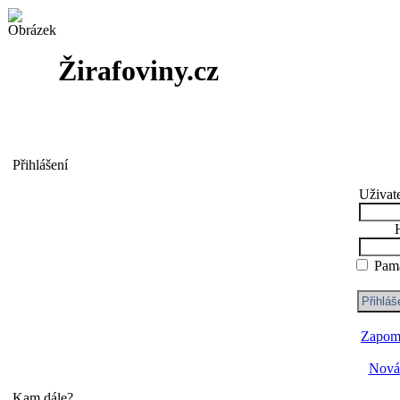
Žirafoviny.cz
Přihlášení
Uživat
Pama
Zapome
Nová 
Kam dále?