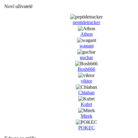
Noví uživatelé
peptidetracker
Athon
wagant
guchar
Bosh666
viktor
Chlaban
Kubrt
Mirek
POKEC