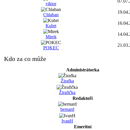
07.07
viktor
19.04
Chlaban
16.04
Kubrt
14.04
Mirek
21.03
POKEC
Kdo za co může
Administrátorka
Žirafka
Žirafička
Redaktoři
bernard
IvanH
Emeritní