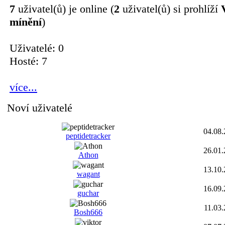
7
uživatel(ů) je online (
2
uživatel(ů) si prohlíží
mínění
)
Uživatelé: 0
Hosté: 7
více...
Noví uživatelé
04.08
peptidetracker
26.01
Athon
13.10
wagant
16.09
guchar
11.03
Bosh666