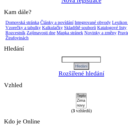
Nová registrace
Kam dále?
Domovská stránka
Články a povídání
Integrované obvody
Lexikon
Vzorečky a tabulky
Kalkulačky
Skladiště souborů
Katalogové listy
Rozcestník
Zajímavosti dne
Mapka stránek
Novinky a změny
Pravi
Žirafovinách
Hledání
Rozšířené hledání
Vzhled
(
3
vzhledů)
Kdo je Online