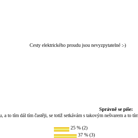
Cesty elektrického proudu jsou nevyzpytatelné :-)
Správně se píše:
, a to tím dál tím častěji, se totiž setkávám s takovým nešvarem a to t
25 % (2)
37 % (3)