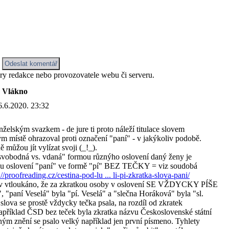
ory redakce nebo provozovatele webu či serveru.
Vlákno
6.6.2020. 23:32
želským svazkem - de jure ti proto náleží titulace slovem
 místě ohrazoval proti označení "paní" - v jakýkoliv podobě.
můžou jít vylízat svoji (_!_).
"svobodná vs. vdaná" formou různýho oslovení daný ženy je
atku oslovení "paní" ve formě "pí" BEZ TEČKY = viz soudobá
://proofreading.cz/cestina-pod-lu ... li-pi-zkratka-slova-pani/
hlav vtloukáno, že za zkratkou osoby v oslovení SE VŽDYCKY PÍŠE
"paní Veselá" byla "pí. Veselá" a "slečna Horáková" byla "sl.
lova se prostě vždycky tečka psala, na rozdíl od zkratek
apříklad ČSD bez teček byla zkratka názvu Československé státní
ným znění se psalo velký například jen první písmeno. Tyhlety