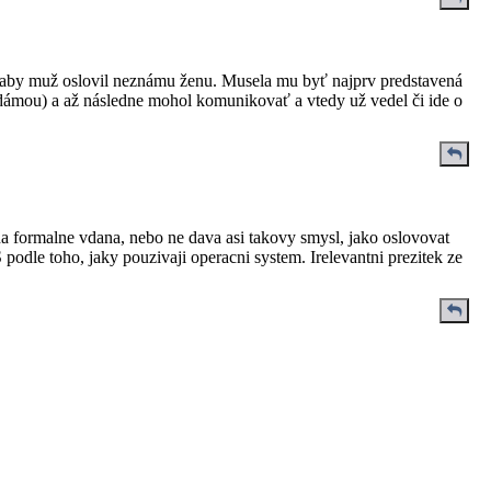
é aby muž oslovil neznámu ženu. Musela mu byť najprv predstavená
ámou) a až následne mohol komunikovať a vtedy už vedel či ide o
vna formalne vdana, nebo ne dava asi takovy smysl, jako oslovovat
dle toho, jaky pouzivaji operacni system. Irelevantni prezitek ze