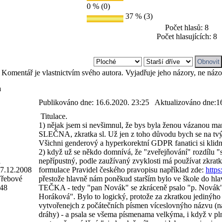
0 % (0)
37 % (3)
Počet hlasů: 8
Počet hlasujících: 8
Komentář je vlastnictvím svého autora. Vyjadřuje jeho názory, ne náz
a
Publikováno dne:
16.6.2020. 23:25
Aktualizováno dne:
1
Titulace.
1) nějak jsem si nevšimnul, že bys byla ženou vázanou man
SLEČNA, zkratka sl. Už jen z toho důvodu bych se na tvým
Všichni genderový a hyperkorektní GDPR fanatici si klidně 
2) když už se někdo domnívá, že "zveřejňování" rozdílu 
á
nepřípustný, podle zaužívaný zvyklosti má používat zkr
7.12.2008
formulace Pravidel českého pravopisu například zde:
https
Třebové
přestože hlavně nám poněkud starším bylo ve škole do 
48
TEČKA - tedy "pan Novák" se zkráceně psalo "p. Novák", 
Horáková". Bylo to logický, protože za zkratkou jedinýho s
vytvořenejch z počátečních písmen víceslovnýho názvu (n
dráhy) - a psala se všema písmenama velkýma, i když v pl