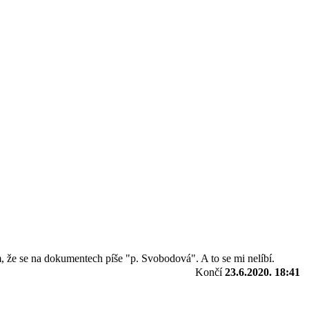
ím, že se na dokumentech píše "p. Svobodová". A to se mi nelíbí.
Končí
23.6.2020. 18:41