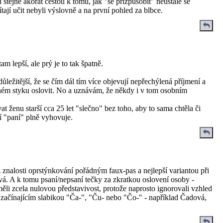
tejně akorát cestou k tomu, jak "se přizpůsobit" neustále se
ají učit nebyli výslovně a na první pohled za blbce.
tam lepší, ale prý je to tak špatně.
ůležitější, že se čím dál tím více objevují nepřechýlená příjmení a
ném styku oslovit. No a uznávám, že někdy i v tom osobním
 ženu starší cca 25 let "slečno" bez toho, aby to sama chtěla či
 "paní" plně vyhovuje.
znalosti oprstýnkování pořádným faux-pas a nejlepší variantou při
hová. A k tomu psaní/nepsaní tečky za zkratkou oslovení osoby -
měli zcela nulovou představivost, protože naprosto ignorovali vzhled
začínajícím slabikou "Ča-", "Ču- nebo "Čo-" - například Čadová,