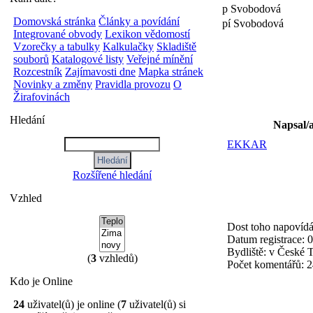
p Svobodová
Domovská stránka
Články a povídání
pí Svobodová
Integrované obvody
Lexikon vědomostí
Vzorečky a tabulky
Kalkulačky
Skladiště
souborů
Katalogové listy
Veřejné mínění
Rozcestník
Zajímavosti dne
Mapka stránek
Novinky a změny
Pravidla provozu
O
Žirafovinách
Hledání
Napsal/
EKKAR
Rozšířené hledání
Vzhled
Dost toho napovíd
Datum registrace:
0
Bydliště:
v České 
(
3
vzhledů)
Počet komentářů:
2
Kdo je Online
24
uživatel(ů) je online (
7
uživatel(ů) si