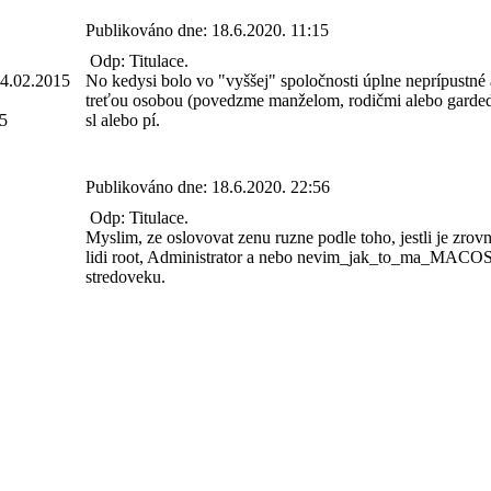
Publikováno dne:
18.6.2020. 11:15
Odp: Titulace.
4.02.2015
No kedysi bolo vo "vyššej" spoločnosti úplne neprípustn
treťou osobou (povedzme manželom, rodičmi alebo garded
5
sl alebo pí.
Publikováno dne:
18.6.2020. 22:56
Odp: Titulace.
Myslim, ze oslovovat zenu ruzne podle toho, jestli je zro
lidi root, Administrator a nebo nevim_jak_to_ma_MACOS po
stredoveku.