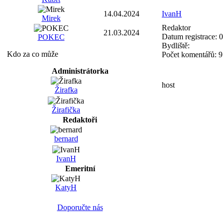
14.04.2024
IvanH
Mirek
Redaktor
21.03.2024
Datum registrace:
0
POKEC
Bydliště:
Kdo za co může
Počet komentářů:
9
Administrátorka
host
Žirafka
Žirafička
Redaktoři
bernard
IvanH
Emeritní
KatyH
Doporučte nás