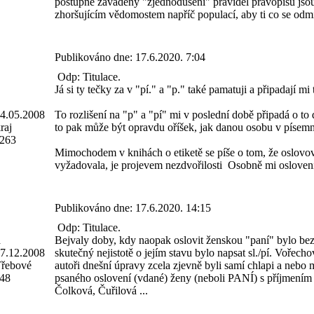
postupně zaváděný "zjednodušení" pravidel pravopisu jsou s
zhoršujícím vědomostem napříč populací, aby ti co se odmít
Publikováno dne:
17.6.2020. 7:04
Odp: Titulace.
Já si ty tečky za v "pí." a "p." také pamatuji a připadají mi 
4.05.2008
To rozlišení na "p" a "pí" mi v poslední době připadá o to d
raj
to pak může být opravdu oříšek, jak danou osobu v písem
263
Mimochodem v knihách o etiketě se píše o tom, že oslovovat
vyžadovala, je projevem nezdvořilosti
Osobně mi oslovení
Publikováno dne:
17.6.2020. 14:15
Odp: Titulace.
á
Bejvaly doby, kdy naopak oslovit ženskou "paní" bylo bez 
7.12.2008
skutečný nejistotě o jejím stavu bylo napsat sl./pí. Vořec
Třebové
autoři dnešní úpravy zcela zjevně byli samí chlapi a nebo 
48
psaného oslovení (vdané) ženy (neboli PANÍ) s příjmením 
Čolková, Čuřilová ...