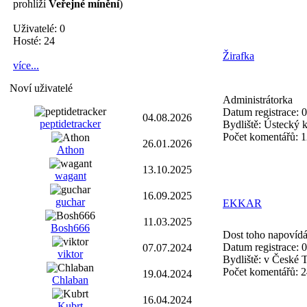
prohlíží
Veřejné mínění
)
Uživatelé: 0
Hosté: 24
Žirafka
více...
Noví uživatelé
Administrátorka
Datum registrace:
0
04.08.2026
peptidetracker
Bydliště:
Ústecký k
Počet komentářů:
1
26.01.2026
Athon
13.10.2025
wagant
16.09.2025
guchar
EKKAR
11.03.2025
Bosh666
Dost toho napovíd
Datum registrace:
0
07.07.2024
viktor
Bydliště:
v České 
Počet komentářů:
2
19.04.2024
Chlaban
16.04.2024
Kubrt