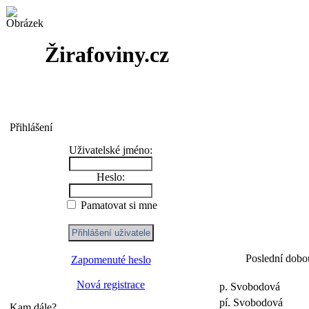
Žirafoviny.cz
Přihlášení
Uživatelské jméno:
Heslo:
Pamatovat si mne
Poslední dobou
Zapomenuté heslo
Nová registrace
p. Svobodová
pí. Svobodová
Kam dále?