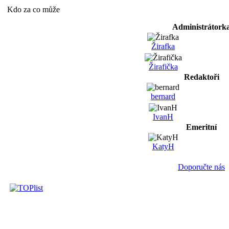
Kdo za co může
Administrátork
Žirafka
Žirafička
Redaktoři
bernard
IvanH
Emeritní
KatyH
Doporučte nás