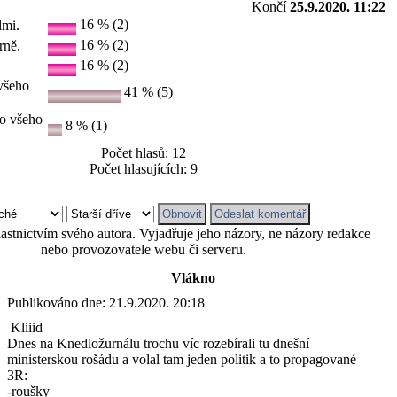
Končí
25.9.2020. 11:22
16 % (2)
lmi.
16 % (2)
rně.
16 % (2)
všeho
41 % (5)
o všeho
8 % (1)
Počet hlasů: 12
Počet hlasujících: 9
astnictvím svého autora. Vyjadřuje jeho názory, ne názory redakce
nebo provozovatele webu či serveru.
Vlákno
Publikováno dne:
21.9.2020. 20:18
Kliiid
Dnes na Knedložurnálu trochu víc rozebírali tu dnešní
ministerskou rošádu a volal tam jeden politik a to propagované
3R:
-roušky