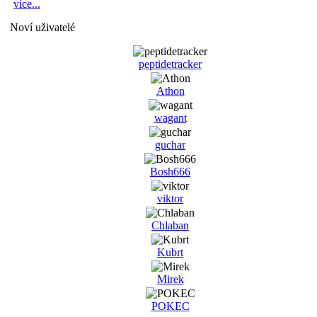
více...
Noví uživatelé
peptidetracker
Athon
wagant
guchar
Bosh666
viktor
Chlaban
Kubrt
Mirek
POKEC