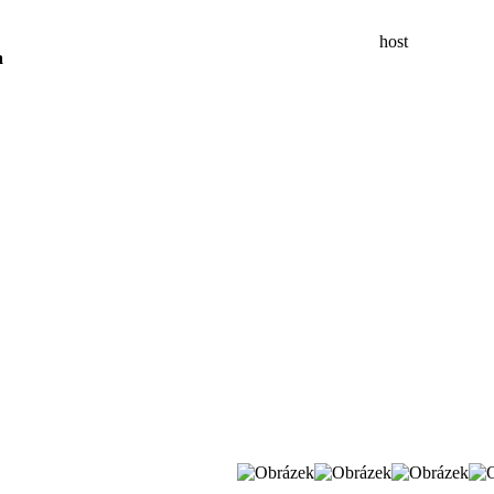
host
a