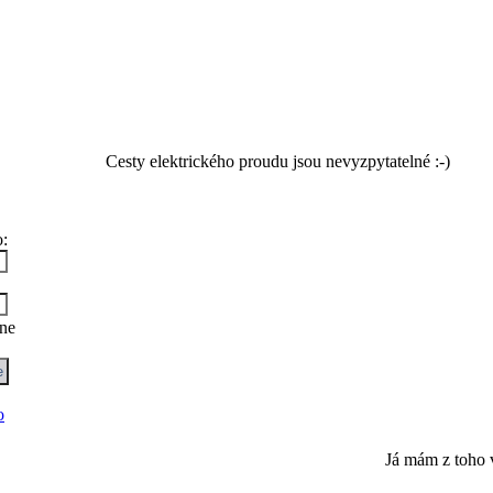
Cesty elektrického proudu jsou nevyzpytatelné :-)
:
ne
o
Já mám z toho 