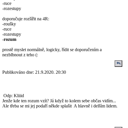
-ruce
-rozestupy
doporučuje rozšířit na 4R:
-roušky
-ruce
-rozestupy
-rozum
prostě myslet normálně, logicky, řídit se doporučením a
nezblbnout z teho (:
Publikováno dne:
21.9.2020. 20:30
Odp: Kliiid
Jenže kde ten rozum vzít? Já když to kolem sebe občas vidím...
Ale třeba se mi jej podaří někde splašit
A hlavně i delším lidem.