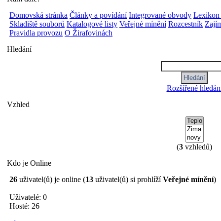
Domovská stránka
Články a povídání
Integrované obvody
Lexikon
Skladiště souborů
Katalogové listy
Veřejné mínění
Rozcestník
Zají
Pravidla provozu
O Žirafovinách
Hledání
Rozšířené hledán
Vzhled
(
3
vzhledů)
Kdo je Online
26
uživatel(ů) je online (
13
uživatel(ů) si prohlíží
Veřejné mínění
)
Uživatelé: 0
Hosté: 26