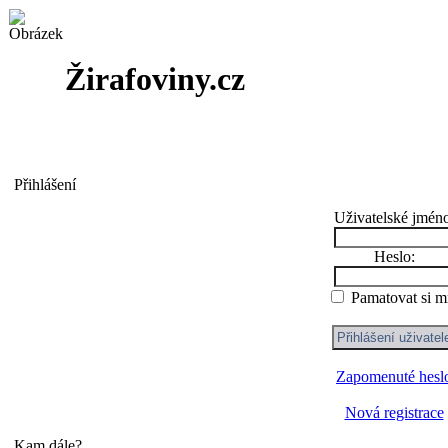
Žirafoviny.cz
Přihlášení
Uživatelské jméno
Heslo:
Pamatovat si m
Zapomenuté hesl
Nová registrace
Kam dále?