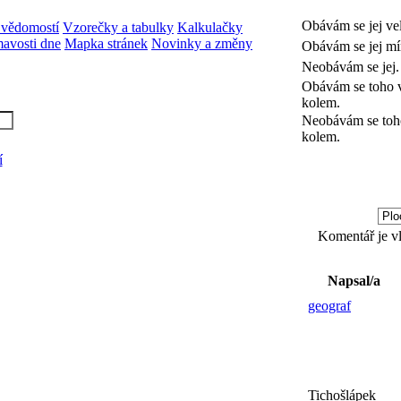
Obávám se jej ve
 vědomostí
Vzorečky a tabulky
Kalkulačky
mavosti dne
Mapka stránek
Novinky a změny
Obávám se jej mí
Neobávám se jej.
Obávám se toho 
kolem.
Neobávám se toh
kolem.
í
Komentář je vl
Napsal/a
geograf
Tichošlápek