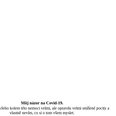
Můj názor na Covid-19.
všeho kolem této nemoci velmi, ale opravdu velmi smíšené pocity a
vlastně nevím, co si o tom všem myslet.