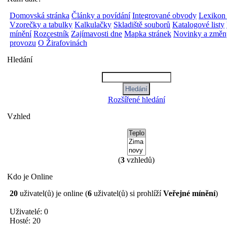
Domovská stránka
Články a povídání
Integrované obvody
Lexikon
Vzorečky a tabulky
Kalkulačky
Skladiště souborů
Katalogové listy
mínění
Rozcestník
Zajímavosti dne
Mapka stránek
Novinky a změn
provozu
O Žirafovinách
Hledání
Rozšířené hledání
Vzhled
(
3
vzhledů)
Kdo je Online
20
uživatel(ů) je online (
6
uživatel(ů) si prohlíží
Veřejné mínění
)
Uživatelé: 0
Hosté: 20