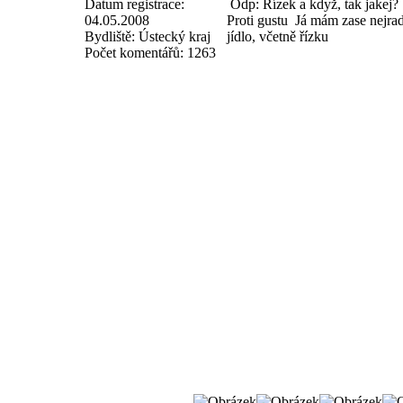
Datum registrace:
Odp: Řízek a když, tak jakej?
04.05.2008
Proti gustu
Já mám zase nejradě
Bydliště:
Ústecký kraj
jídlo, včetně řízku
Počet komentářů:
1263