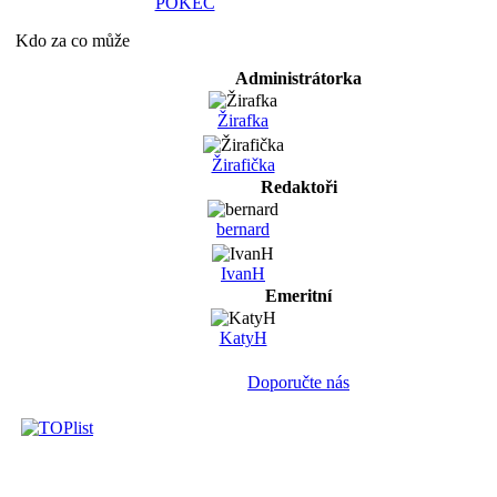
POKEC
Kdo za co může
Administrátorka
Žirafka
Žirafička
Redaktoři
bernard
IvanH
Emeritní
KatyH
Doporučte nás