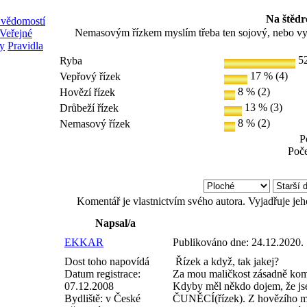
Na štědr
 vědomostí
Nemasovým řízkem myslím třeba ten sojový, nebo vyrob
Veřejné
y
Pravidla
52
Ryba
17 % (4)
Vepřový řízek
8 % (2)
Hovězí řízek
13 % (3)
Drůbeží řízek
8 % (2)
Nemasový řízek
P
Poče
Komentář je vlastnictvím svého autora. Vyjadřuje je
Napsal/a
EKKAR
Publikováno dne:
24.12.2020.
Dost toho napovídá
Řízek a když, tak jakej?
Datum registrace:
Za mou maličkost zásadně ko
07.12.2008
Kdyby měl někdo dojem, že jse
Bydliště:
v České
ČUNĚCÍ(řízek). Z hovězího má