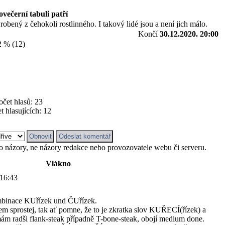
ovečerní tabuli patří
ený z čehokoli rostlinného. I takový lidé jsou a není jich málo.
Končí
30.12.2020. 20:00
 % (12)
očet hlasů: 23
t hlasujících: 12
ho názory, ne názory redakce nebo provozovatele webu či serveru.
Vlákno
 16:43
mbinace KUřízek und ČUřízek.
m sprostej, tak ať pomne, že to je zkratka slov KUŘECÍ(řízek) a
m radši flank-steak případně T-bone-steak, obojí medium done.