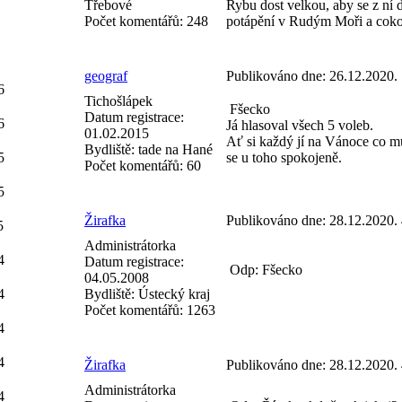
Třebové
Rybu dost velkou, aby se z n
Počet komentářů:
248
potápění v Rudým Moři a cokoli
geograf
Publikováno dne:
26.12.2020.
6
Tichošlápek
Fšecko
Datum registrace:
6
Já hlasoval všech 5 voleb.
01.02.2015
Ať si každý jí na Vánoce co mu 
Bydliště:
tade na Hané
5
se u toho spokojeně.
Počet komentářů:
60
5
Žirafka
Publikováno dne:
28.12.2020.
5
Administrátorka
4
Datum registrace:
Odp: Fšecko
04.05.2008
4
Bydliště:
Ústecký kraj
Počet komentářů:
1263
4
4
Žirafka
Publikováno dne:
28.12.2020.
Administrátorka
4