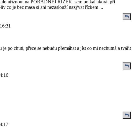
í dalo uříznout na POŘÁDNEJ ŘÍZEK jsem potkal akorát při
v co je bez masa si ani nezaslouží nazývat řízkem ...
 16:31
je po chuti, přece se nebudu přemáhat a jíst co mi nechutná a tvářit
 4:16
 4:17