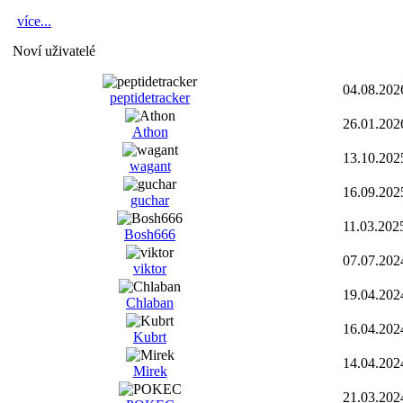
více...
Noví uživatelé
04.08.202
peptidetracker
26.01.202
Athon
13.10.202
wagant
16.09.202
guchar
11.03.202
Bosh666
07.07.202
viktor
19.04.202
Chlaban
16.04.202
Kubrt
14.04.202
Mirek
21.03.202