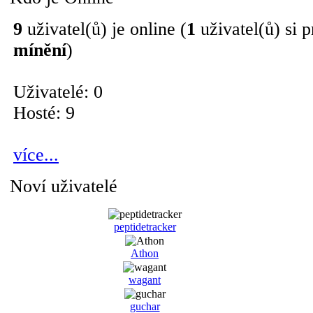
9
uživatel(ů) je online (
1
uživatel(ů) si p
mínění
)
Uživatelé: 0
Hosté: 9
více...
Noví uživatelé
peptidetracker
Athon
wagant
guchar