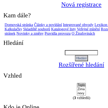
Nová registrace
Kam dále?
Domovská stránka
Články a povídání
Integrované obvody
Lexikon
Kalkulačky
Skladiště souborů
Katalogové listy
Veřejné mínění
Rozc
stránek
Novinky a změny
Pravidla provozu
O Žirafovinách
Hledání
Rozšířené hledání
Vzhled
(
3
vzhledů)
Kdo je Online