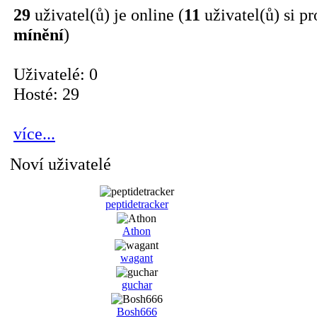
29
uživatel(ů) je online (
11
uživatel(ů) si pr
mínění
)
Uživatelé: 0
Hosté: 29
více...
Noví uživatelé
peptidetracker
Athon
wagant
guchar
Bosh666