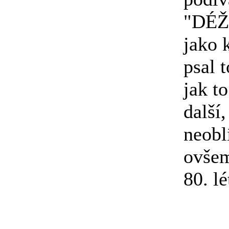
"DÉŽA
jako 
psal 
jak t
další
neobl
ovšem
80. lé