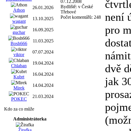
čtvrt
07.12.2008
Bydliště:
v České
26.01.2026
Athon
Třebové
není 
Počet komentářů:
248
13.10.2025
wagant
pro m
16.09.2025
guchar
dosta
11.03.2025
Bosh666
07.07.2024
námit
viktor
19.04.2024
dvě d
Chlaban
16.04.2024
Kubrt
jak 30
14.04.2024
Mirek
prosa
21.03.2024
POKEC
pojme
Kdo za co může
(možn
Administrátorka
Žirafka