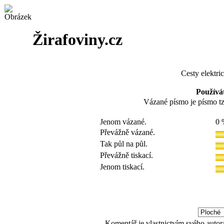
Žirafoviny.cz
Cesty elektri
Používá
Vázané písmo je písmo tzv.
Jenom vázané.
0 
Převážně vázané.
Tak půl na půl.
Převážně tiskací.
Jenom tiskací.
Komentář je vlastnictvím svého autor