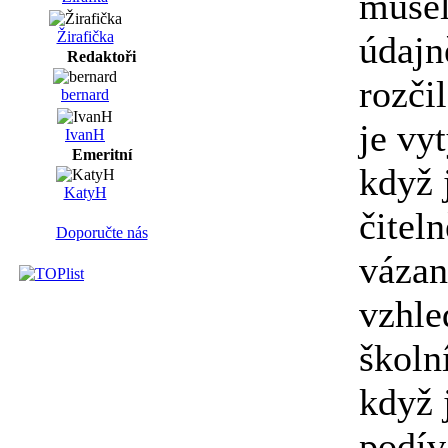
musel
Žirafička
údajn
Redaktoři
rozči
bernard
je vy
IvanH
Emeritní
když 
KatyH
čitel
Doporučte nás
vázan
vzhle
školn
když 
podív