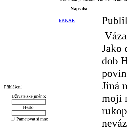
Napsal/a
Publi
EKKAR
Vázat
Jako 
dob H
povin
Jiná 
Přihlášení
moji 
Uživatelské jméno:
rukopi
Heslo:
Pamatovat si mne
neváz