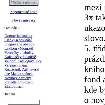
mezi 
Zapomenuté heslo
3x ta
Nová registrace
ukazo
Kam dále?
slovo
Domovská stránka
Články a povídání
Integrované obvody
5. tř
Lexikon vědomostí
Vzorečky a tabulky
prázd
Kalkulačky
Skladiště
souborů
Katalogové listy
Veřejné mínění
kniho
Rozcestník
Zajímavosti
dne
Mapka stránek
fond 
Novinky a změny
Pravidla provozu
O
Žirafovinách
kde b
Hledání
o nov