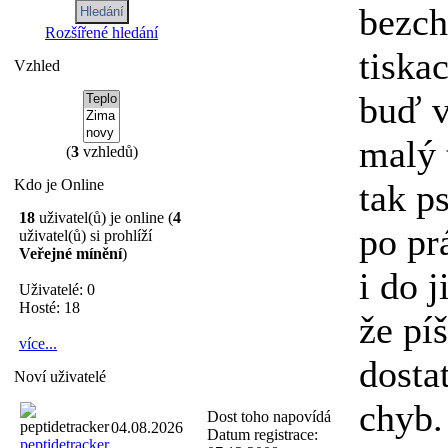
bezch
Rozšířené hledání
tiska
Vzhled
buď v
malý 
(
3
vzhledů)
Kdo je Online
tak p
18
uživatel(ů) je online (
4
po pr
uživatel(ů) si prohlíží
Veřejné mínění
)
i do 
Uživatelé: 0
Hosté: 18
že pí
více...
dosta
Noví uživatelé
chyb.
Dost toho napovídá
04.08.2026
Datum registrace:
peptidetracker