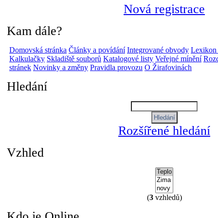
Nová registrace
Kam dále?
Domovská stránka
Články a povídání
Integrované obvody
Lexikon
Kalkulačky
Skladiště souborů
Katalogové listy
Veřejné mínění
Rozc
stránek
Novinky a změny
Pravidla provozu
O Žirafovinách
Hledání
Rozšířené hledání
Vzhled
(
3
vzhledů)
Kdo je Online