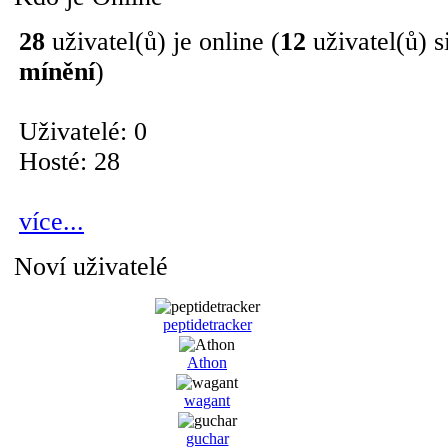
28
uživatel(ů) je online (
12
uživatel(ů) s
mínění
)
Uživatelé: 0
Hosté: 28
více...
Noví uživatelé
peptidetracker
Athon
wagant
guchar