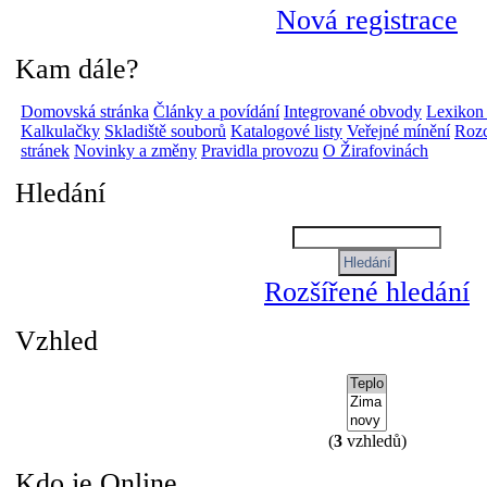
Nová registrace
Kam dále?
Domovská stránka
Články a povídání
Integrované obvody
Lexikon
Kalkulačky
Skladiště souborů
Katalogové listy
Veřejné mínění
Rozc
stránek
Novinky a změny
Pravidla provozu
O Žirafovinách
Hledání
Rozšířené hledání
Vzhled
(
3
vzhledů)
Kdo je Online