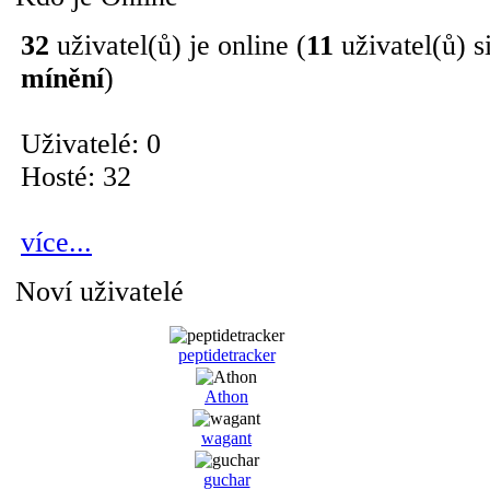
32
uživatel(ů) je online (
11
uživatel(ů) s
mínění
)
Uživatelé: 0
Hosté: 32
více...
Noví uživatelé
peptidetracker
Athon
wagant
guchar