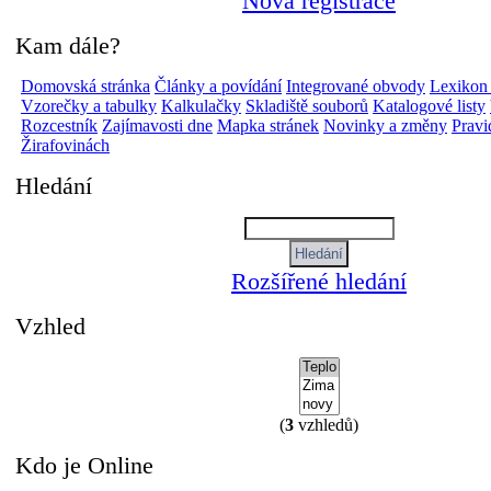
Nová registrace
Kam dále?
Domovská stránka
Články a povídání
Integrované obvody
Lexikon
Vzorečky a tabulky
Kalkulačky
Skladiště souborů
Katalogové listy
Rozcestník
Zajímavosti dne
Mapka stránek
Novinky a změny
Pravi
Žirafovinách
Hledání
Rozšířené hledání
Vzhled
(
3
vzhledů)
Kdo je Online