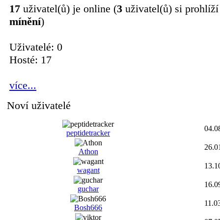
17
uživatel(ů) je online (
3
uživatel(ů) si prohlíž
mínění
)
Uživatelé: 0
Hosté: 17
více...
Noví uživatelé
04.0
peptidetracker
26.0
Athon
13.1
wagant
16.0
guchar
11.0
Bosh666