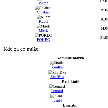
07.0
viktor
19.0
Chlaban
16.0
Kubrt
14.0
Mirek
21.0
POKEC
Kdo za co může
Administrátorka
Žirafka
Žirafička
Redaktoři
bernard
IvanH
Emeritní