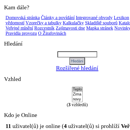
Kam dále?
Domovská stránka
Články a povídání
Integrované obvody
Lexikon
vědomostí
Vzorečky a tabulky
Kalkulačky
Skladiště souborů
Katalo
Veřejné mínění
Rozcestník
Zajímavosti dne
Mapka stránek
Novinky
Pravidla provozu
O Žirafovinách
Hledání
Rozšířené hledání
Vzhled
(
3
vzhledů)
Kdo je Online
11
uživatel(ů) je online (
4
uživatel(ů) si prohlíží
Veř