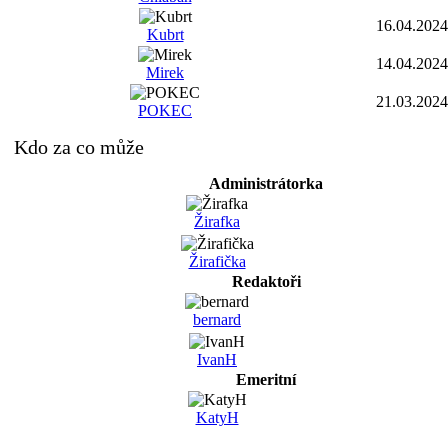
16.04.2024
Kubrt
14.04.2024
Mirek
21.03.2024
POKEC
Kdo za co může
Administrátorka
Žirafka
Žirafička
Redaktoři
bernard
IvanH
Emeritní
KatyH