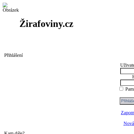
Žirafoviny.cz
Přihlášení
Uživat
Pama
Zapome
Nová 
Kam dále?