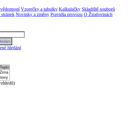
 vědomostí
Vzorečky a tabulky
Kalkulačky
Skladiště souborů
stránek
Novinky a změny
Pravidla provozu
O Žirafovinách
ené hledání
zhledů)