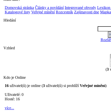
Domovská stránka
Články a povídání
Integrované obvody
Lexikon
Katalogové listy
Veřejné mínění
Rozcestník
Zajímavosti dne
Mapka 
Hledání
Rozšíř
Vzhled
(
3
v
Kdo je Online
16
uživatel(ů) je online (
3
uživatel(ů) si prohlíží
Veřejné mínění
)
Uživatelé: 0
Hosté: 16
více...