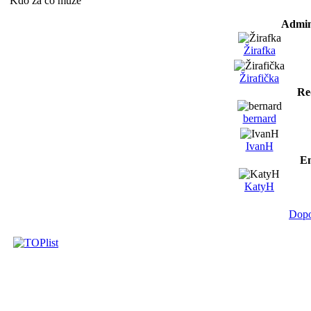
Kdo za co může
Admin
Žirafka
Žirafička
Re
bernard
IvanH
Em
KatyH
Dopo