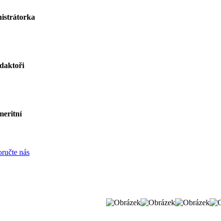
istrátorka
daktoři
eritní
ručte nás