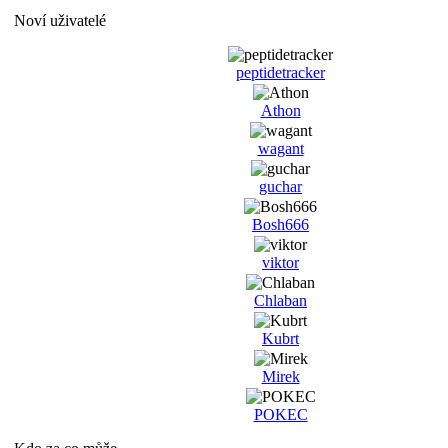
Noví uživatelé
peptidetracker
Athon
wagant
guchar
Bosh666
viktor
Chlaban
Kubrt
Mirek
POKEC