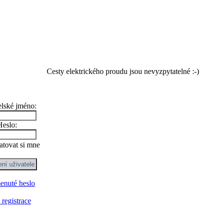
Cesty elektrického proudu jsou nevyzpytatelné :-)
elské jméno:
Heslo:
tovat si mne
nuté heslo
registrace