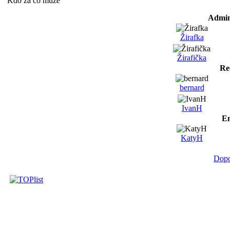
Kdo za co může
Admin
Žirafka
Žirafička
Re
bernard
IvanH
Em
KatyH
Dopo