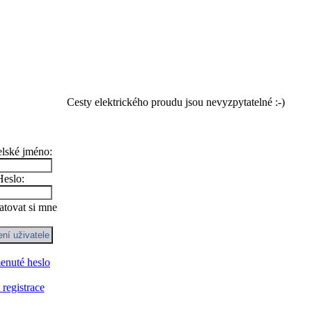
Cesty elektrického proudu jsou nevyzpytatelné :-)
elské jméno:
Heslo:
tovat si mne
nuté heslo
registrace