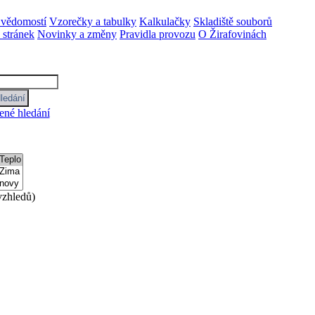
 vědomostí
Vzorečky a tabulky
Kalkulačky
Skladiště souborů
stránek
Novinky a změny
Pravidla provozu
O Žirafovinách
ené hledání
zhledů)