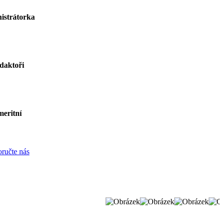
istrátorka
daktoři
eritní
ručte nás