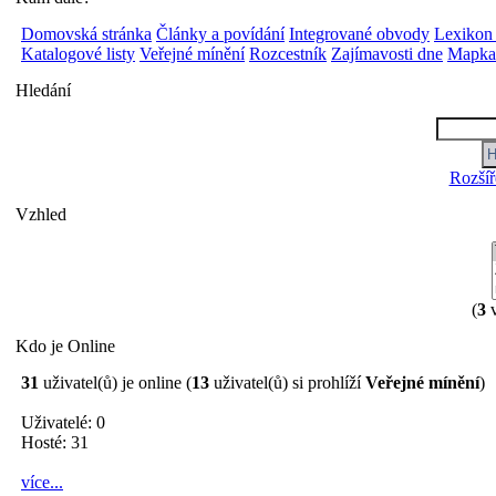
Domovská stránka
Články a povídání
Integrované obvody
Lexikon
Katalogové listy
Veřejné mínění
Rozcestník
Zajímavosti dne
Mapka 
Hledání
Rozšíř
Vzhled
(
3
v
Kdo je Online
31
uživatel(ů) je online (
13
uživatel(ů) si prohlíží
Veřejné mínění
)
Uživatelé: 0
Hosté: 31
více...