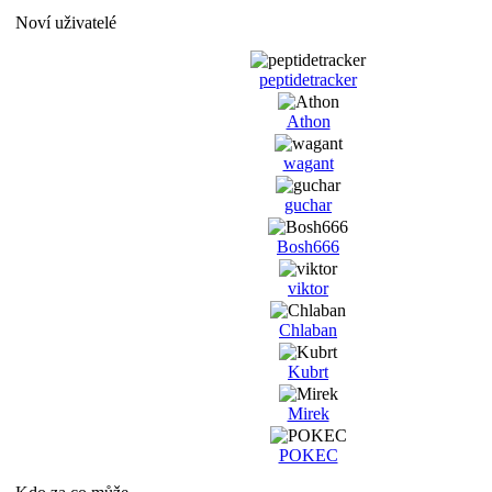
Noví uživatelé
peptidetracker
Athon
wagant
guchar
Bosh666
viktor
Chlaban
Kubrt
Mirek
POKEC