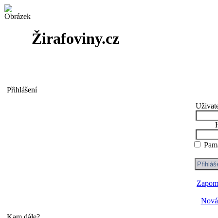
Žirafoviny.cz
Přihlášení
Uživat
Pama
Zapome
Nová 
Kam dále?