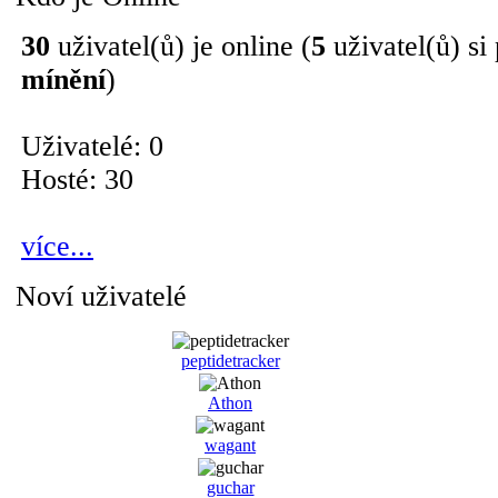
30
uživatel(ů) je online (
5
uživatel(ů) si
mínění
)
Uživatelé: 0
Hosté: 30
více...
Noví uživatelé
peptidetracker
Athon
wagant
guchar