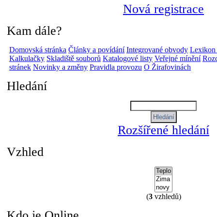
Nová registrace
Kam dále?
Domovská stránka
Články a povídání
Integrované obvody
Lexikon
Kalkulačky
Skladiště souborů
Katalogové listy
Veřejné mínění
Rozc
stránek
Novinky a změny
Pravidla provozu
O Žirafovinách
Hledání
Rozšířené hledání
Vzhled
(
3
vzhledů)
Kdo je Online