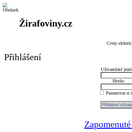
Žirafoviny.cz
Cesty elektri
Přihlášení
Uživatelské jmé
Heslo:
Pamatovat si
Zapomenuté 