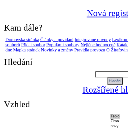
Nová regis
Kam dále?
Domovská stránka
Články a povídání
Integrované obvody
Lexikon
souborů
Přidat soubor
Populární soubory
Nejlépe hodnocené
Katalo
dne
Mapka stránek
Novinky a změny
Pravidla provozu
O Žirafovi
Hledání
Rozšířené h
Vzhled