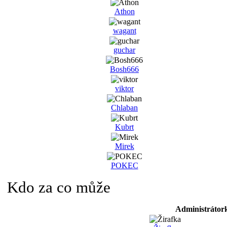
Athon
wagant
guchar
Bosh666
viktor
Chlaban
Kubrt
Mirek
POKEC
Kdo za co může
Administrátor