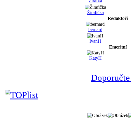
Žirafka
Žirafička
Redaktoři
bernard
IvanH
Emeritní
KatyH
Doporučte