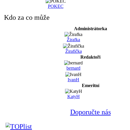
POKEC
Kdo za co může
Administrátorka
Žirafka
Žirafička
Redaktoři
bernard
IvanH
Emeritní
KatyH
Doporučte nás