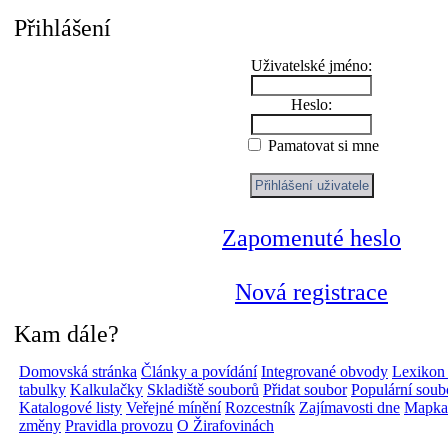
Přihlášení
Uživatelské jméno:
Heslo:
Pamatovat si mne
Zapomenuté heslo
Nová registrace
Kam dále?
Domovská stránka
Články a povídání
Integrované obvody
Lexikon
tabulky
Kalkulačky
Skladiště souborů
Přidat soubor
Populární soub
Katalogové listy
Veřejné mínění
Rozcestník
Zajímavosti dne
Mapka 
změny
Pravidla provozu
O Žirafovinách