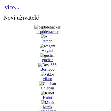
více...
Noví uživatelé
peptidetracker
Athon
wagant
guchar
Bosh666
viktor
Chlaban
Kubrt
Mirek