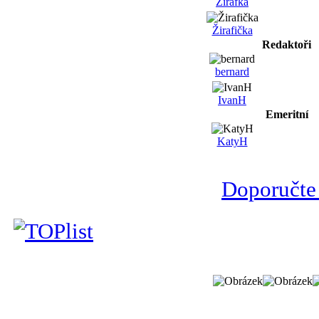
Žirafka
Žirafička
Redaktoři
bernard
IvanH
Emeritní
KatyH
Doporučte