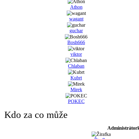
Athon
wagant
guchar
Bosh666
viktor
Chlaban
Kubrt
Mirek
POKEC
Kdo za co může
Administrátor