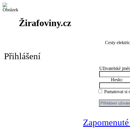
Žirafoviny.cz
Cesty elektri
Přihlášení
Uživatelské jmé
Heslo:
Pamatovat si
Zapomenuté 