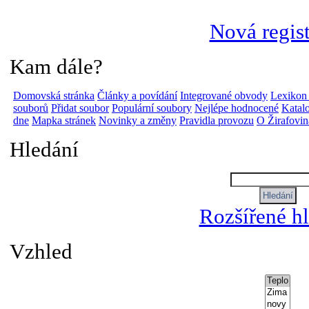
Nová regis
Kam dále?
Domovská stránka
Články a povídání
Integrované obvody
Lexikon
souborů
Přidat soubor
Populární soubory
Nejlépe hodnocené
Katalo
dne
Mapka stránek
Novinky a změny
Pravidla provozu
O Žirafovi
Hledání
Rozšířené h
Vzhled