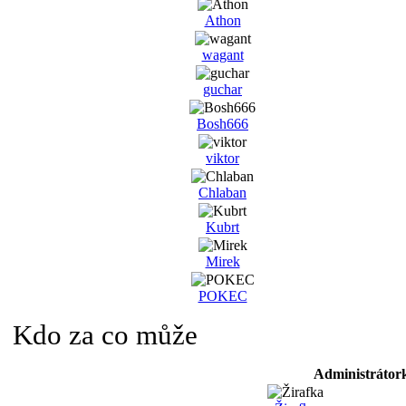
Athon
wagant
guchar
Bosh666
viktor
Chlaban
Kubrt
Mirek
POKEC
Kdo za co může
Administrátor