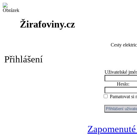
Žirafoviny.cz
Cesty elektri
Přihlášení
Uživatelské jmé
Heslo:
Pamatovat si
Zapomenuté 