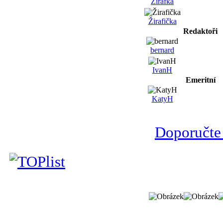
Žirafka
Žirafička
Redaktoři
bernard
IvanH
Emeritní
KatyH
Doporučte