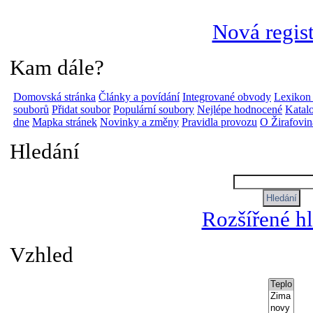
Nová regis
Kam dále?
Domovská stránka
Články a povídání
Integrované obvody
Lexikon
souborů
Přidat soubor
Populární soubory
Nejlépe hodnocené
Katalo
dne
Mapka stránek
Novinky a změny
Pravidla provozu
O Žirafovi
Hledání
Rozšířené h
Vzhled