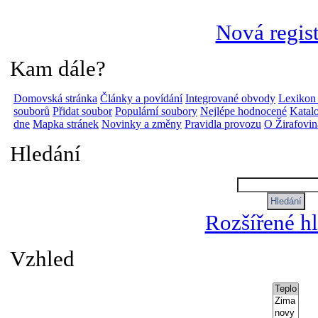
Nová regis
Kam dále?
Domovská stránka
Články a povídání
Integrované obvody
Lexikon
souborů
Přidat soubor
Populární soubory
Nejlépe hodnocené
Katalo
dne
Mapka stránek
Novinky a změny
Pravidla provozu
O Žirafovi
Hledání
Rozšířené h
Vzhled