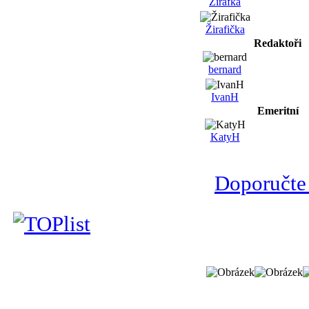
Žirafka
Žirafička
Redaktoři
bernard
IvanH
Emeritní
KatyH
Doporučte