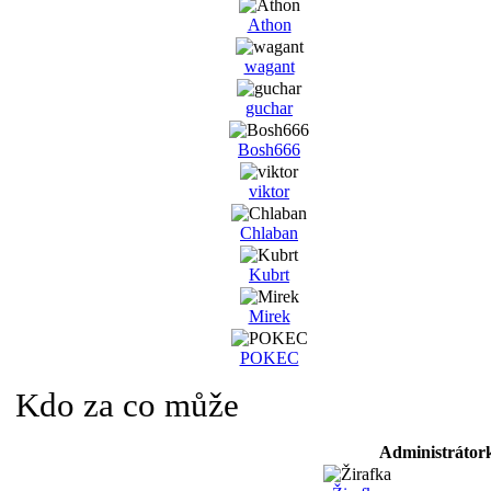
Athon
wagant
guchar
Bosh666
viktor
Chlaban
Kubrt
Mirek
POKEC
Kdo za co může
Administrátor