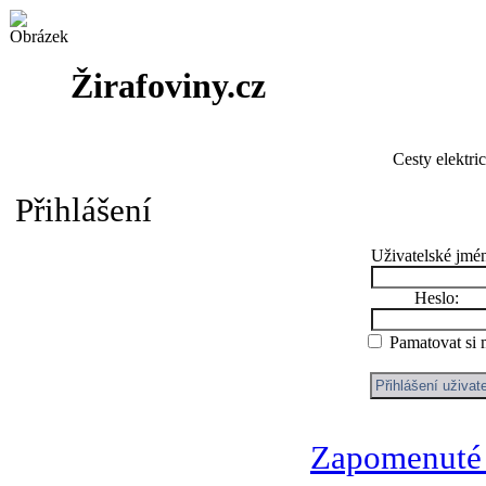
Žirafoviny.cz
Cesty elektri
Přihlášení
Uživatelské jmé
Heslo:
Pamatovat si
Zapomenuté 