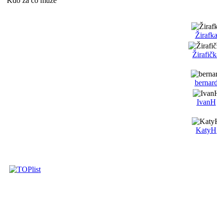
Kdo za co může
Žirafk
Žirafičk
bernar
IvanH
KatyH