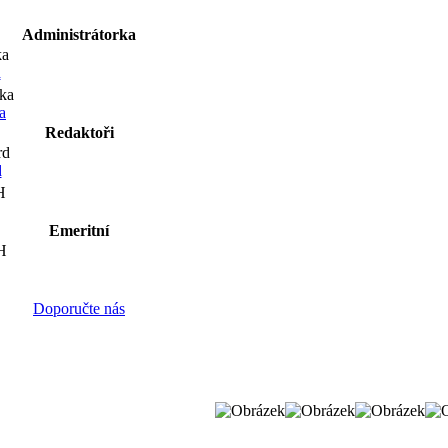
Administrátorka
a
a
Redaktoři
d
Emeritní
Doporučte nás