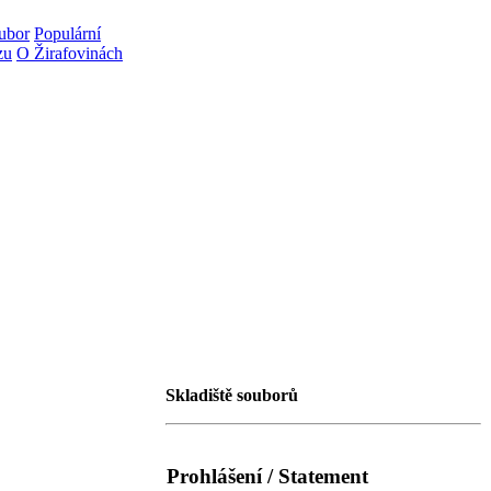
oubor
Populární
zu
O Žirafovinách
Skladiště souborů
Prohlášení / Statement