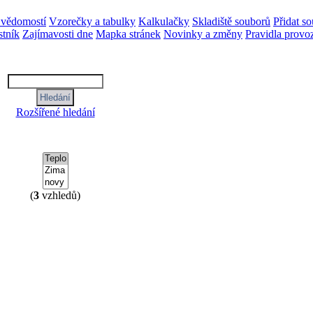
 vědomostí
Vzorečky a tabulky
Kalkulačky
Skladiště souborů
Přidat s
tník
Zajímavosti dne
Mapka stránek
Novinky a změny
Pravidla provo
Rozšířené hledání
(
3
vzhledů)