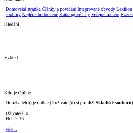
Domovská stránka
Články a povídání
Integrované obvody
Lexikon
soubory
Nejlépe hodnocené
Katalogové listy
Veřejné mínění
Rozces
Hledání
Vzhled
Kdo je Online
16
uživatel(ů) je online (
2
uživatel(ů) si prohlíží
Skladiště souborů
)
Uživatelé: 0
Hosté: 16
více...