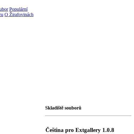
oubor
Populární
zu
O Žirafovinách
Skladiště souborů
Čeština pro Extgallery 1.0.8