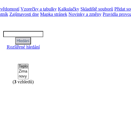
 vědomostí
Vzorečky a tabulky
Kalkulačky
Skladiště souborů
Přidat s
tník
Zajímavosti dne
Mapka stránek
Novinky a změny
Pravidla provo
Rozšířené hledání
(
3
vzhledů)