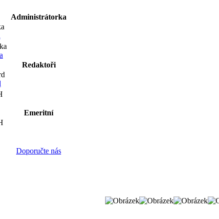
Administrátorka
a
a
Redaktoři
d
Emeritní
Doporučte nás