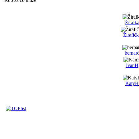
Kdo za co může
Žirafk
Žirafičk
bernar
IvanH
KatyH