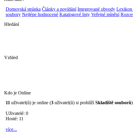
Domovská stránka
Články a povídání
Integrované obvody
Lexikon
soubory
Nejlépe hodnocené
Katalogové listy
Veřejné mínění
Rozces
Hledání
Vzhled
Kdo je Online
11
uživatel(ů) je online (
3
uživatel(ů) si prohlíží
Skladiště souborů
)
Uživatelé: 0
Hosté: 11
více...