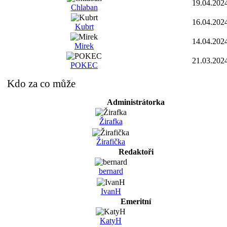
19.04.202
Chlaban
16.04.202
Kubrt
14.04.202
Mirek
21.03.202
POKEC
Kdo za co může
Administrátorka
Žirafka
Žirafička
Redaktoři
bernard
IvanH
Emeritní
KatyH