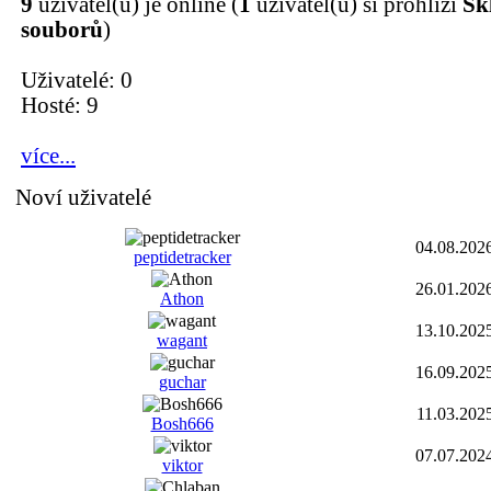
9
uživatel(ů) je online (
1
uživatel(ů) si prohlíží
Sk
souborů
)
Uživatelé: 0
Hosté: 9
více...
Noví uživatelé
04.08.202
peptidetracker
26.01.202
Athon
13.10.202
wagant
16.09.202
guchar
11.03.202
Bosh666
07.07.202
viktor