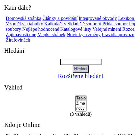
Kam dále?
Domovská stránka
Články a povídání
Integrované obvody
Lexikon
Vzorečky a tabulky
Kalkulačky
Skladiště souborů
Přidat soubor
Po
soubory
Nejlépe hodnocené
Katalogové listy
Veřejné mínění
Rozces
Zajímavosti dne
Mapka stránek
Novinky a změny
Pravidla provozu
Žirafovinách
Hledání
Rozšířené hledání
Vzhled
(
3
vzhledů)
Kdo je Online