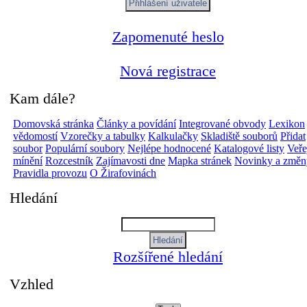
Zapomenuté heslo
Nová registrace
Kam dále?
Domovská stránka
Články a povídání
Integrované obvody
Lexikon
vědomostí
Vzorečky a tabulky
Kalkulačky
Skladiště souborů
Přidat
soubor
Populární soubory
Nejlépe hodnocené
Katalogové listy
Veře
mínění
Rozcestník
Zajímavosti dne
Mapka stránek
Novinky a změn
Pravidla provozu
O Žirafovinách
Hledání
Rozšířené hledání
Vzhled