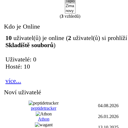
(
3
vzhledů)
Kdo je Online
10
uživatel(ů) je online (
2
uživatel(ů) si prohlíží
Skladiště souborů
)
Uživatelé: 0
Hosté: 10
více...
Noví uživatelé
04.08.2026
peptidetracker
26.01.2026
Athon
13.10.2025