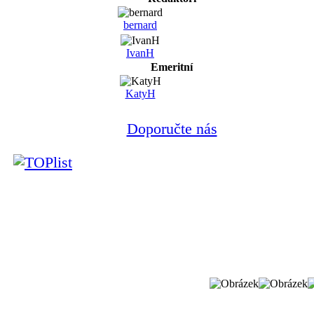
bernard
IvanH
Emeritní
KatyH
Doporučte nás