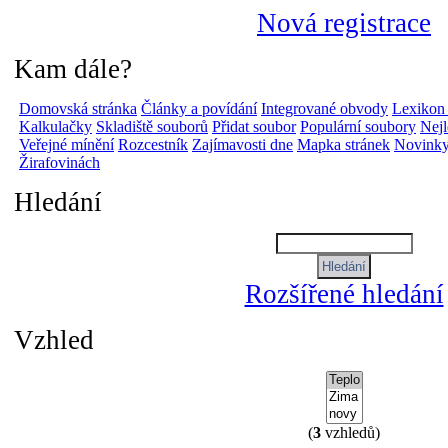
Nová registrace
Kam dále?
Domovská stránka
Články a povídání
Integrované obvody
Lexikon
Kalkulačky
Skladiště souborů
Přidat soubor
Populární soubory
Nej
Veřejné mínění
Rozcestník
Zajímavosti dne
Mapka stránek
Novinky
Žirafovinách
Hledání
Rozšířené hledání
Vzhled
(
3
vzhledů)