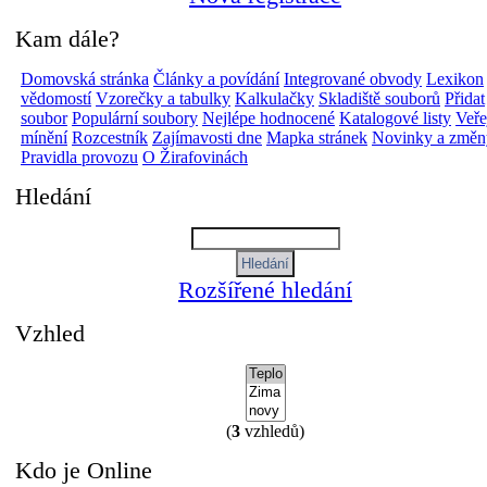
Kam dále?
Domovská stránka
Články a povídání
Integrované obvody
Lexikon
vědomostí
Vzorečky a tabulky
Kalkulačky
Skladiště souborů
Přidat
soubor
Populární soubory
Nejlépe hodnocené
Katalogové listy
Veře
mínění
Rozcestník
Zajímavosti dne
Mapka stránek
Novinky a změn
Pravidla provozu
O Žirafovinách
Hledání
Rozšířené hledání
Vzhled
(
3
vzhledů)
Kdo je Online