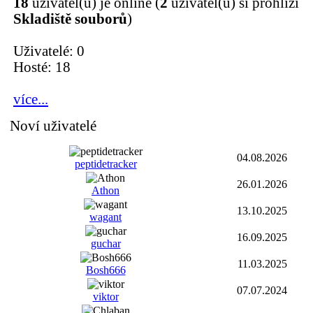
18
uživatel(ů) je online (
2
uživatel(ů) si prohlíží
Skladiště souborů
)
Uživatelé: 0
Hosté: 18
více...
Noví uživatelé
04.08.2026
peptidetracker
26.01.2026
Athon
13.10.2025
wagant
16.09.2025
guchar
11.03.2025
Bosh666
07.07.2024
viktor