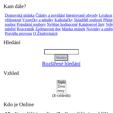
Kam dále?
Domovská stránka
Články a povídání
Integrované obvody
Lexikon
vědomostí
Vzorečky a tabulky
Kalkulačky
Skladiště souborů
Přidat
soubor
Populární soubory
Nejlépe hodnocené
Katalogové listy
Veře
mínění
Rozcestník
Zajímavosti dne
Mapka stránek
Novinky a změn
Pravidla provozu
O Žirafovinách
Hledání
Rozšířené hledání
Vzhled
(
3
vzhledů)
Kdo je Online