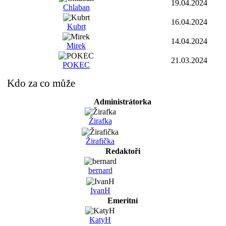
19.04.2024
Chlaban
16.04.2024
Kubrt
14.04.2024
Mirek
21.03.2024
POKEC
Kdo za co může
Administrátorka
Žirafka
Žirafička
Redaktoři
bernard
IvanH
Emeritní
KatyH