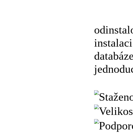
Nejpr
odinsta
instalac
databá
jednoduc