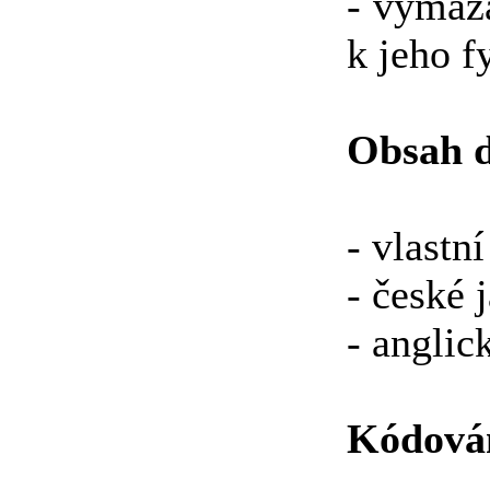
- vymaz
k jeho 
Obsah d
- vlastn
- české 
- anglic
Kódová