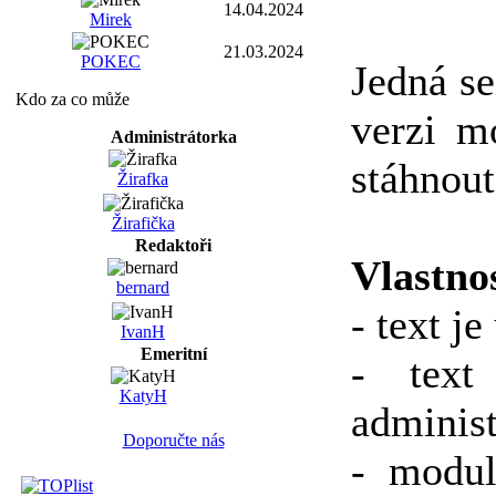
14.04.2024
Mirek
21.03.2024
POKEC
Jedná se
Kdo za co může
verzi m
Administrátorka
stáhnout
Žirafka
Žirafička
Redaktoři
Vlastnos
bernard
- text j
IvanH
Emeritní
- text
KatyH
administ
Doporučte nás
- modul