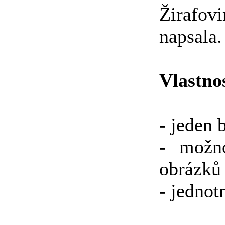
Žirafo
napsala.
Vlastno
- jeden 
- možno
obrázků
- jednot