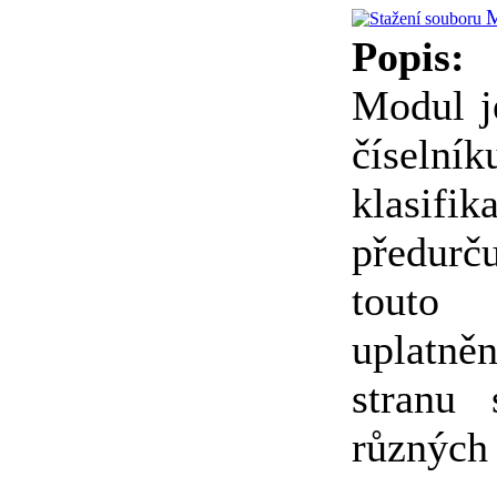
Popis:
Modul j
číselní
klasif
předurč
touto 
uplatn
stranu
různých 