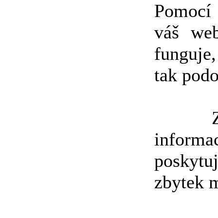
Pomocí 
váš web
funguje
tak pod
Zvěda
informa
poskytu
zbytek m