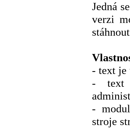
Jedná se
verzi m
stáhnout
Vlastnos
- text j
- text
administ
- modul
stroje s