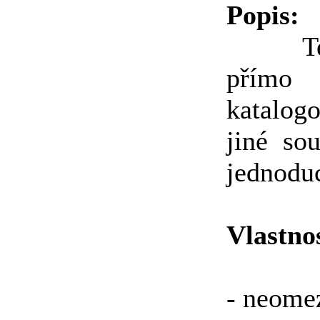
Popis:
Tento
přímo 
katalogo
jiné so
jednoduc
Vlastnos
- neome