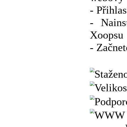
- Přihla
- Nains
Xoopsu
- Začne