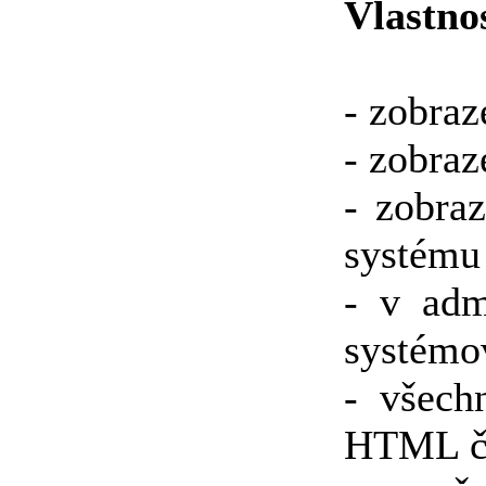
Vlastnos
- zobraz
- zobraz
- zobra
systému
- v adm
systémo
- všech
HTML č