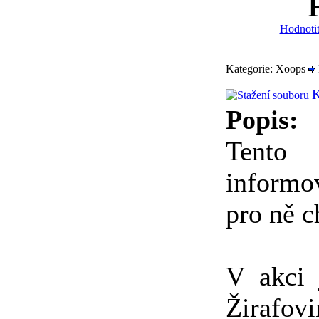
Hodnotit
Kategorie: Xoops
K
Popis:
Tento
informo
pro ně c
V akci 
Žirafov