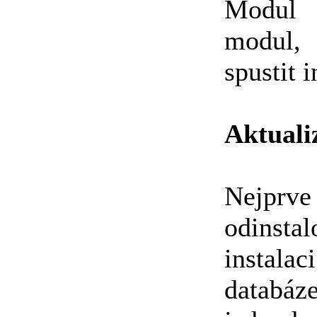
Modul 
modul, 
spustit 
Aktuali
Nejpr
odinsta
instalac
databá