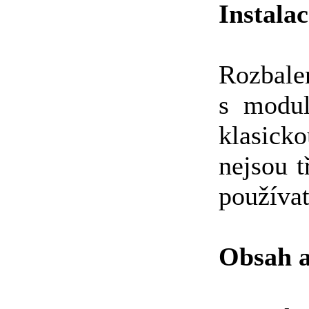
Instala
Rozbalen
s modul
klasick
nejsou 
používat
Obsah a