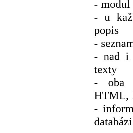
- modul
- u kaž
popis
- seznam
- nad i
texty
- oba 
HTML, X
- infor
databázi