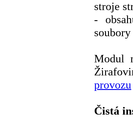
stroje s
- obsah
soubory
Modul m
Žirafo
provozu
Čistá in