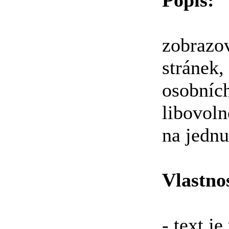
Popis:
Tento
zobrazo
stránek,
osobní
libovoln
na jednu
Vlastnos
- text j