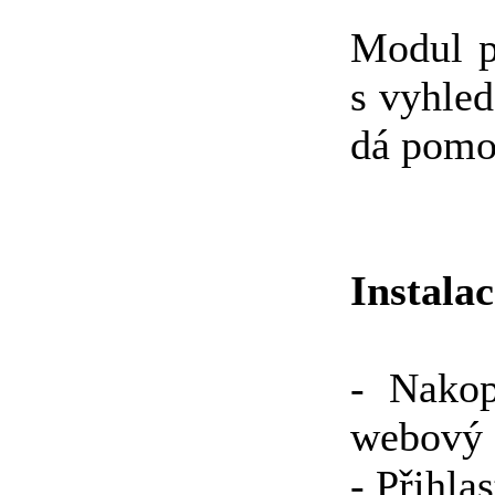
Modul p
s vyhle
dá pomoc
Instalac
- Nakop
webový 
- Přihla