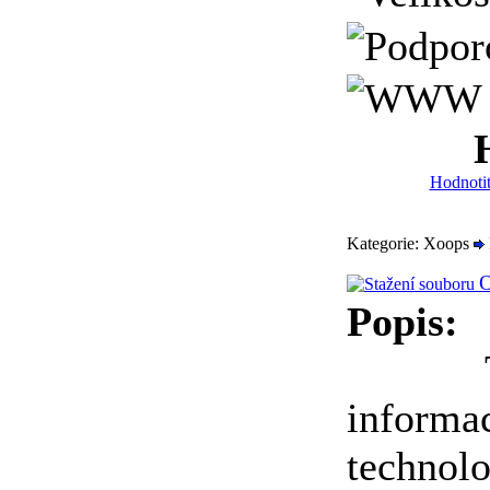
Hodnotit
Kategorie: Xoops
O
Popis:
Tento
inform
techno