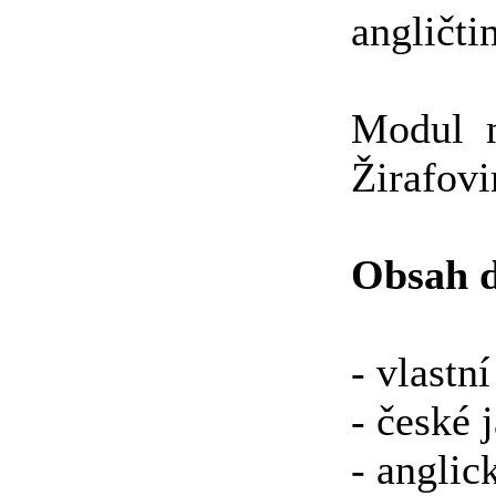
angličti
Modul m
Žirafov
Obsah d
- vlastn
- české 
- anglic