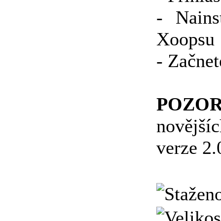
- Nains
Xoopsu
- Začne
POZO
novější
verze 2.