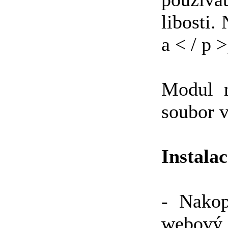
libosti.
a < / p >
Modul n
soubor v
Instalac
- Nakop
webový 