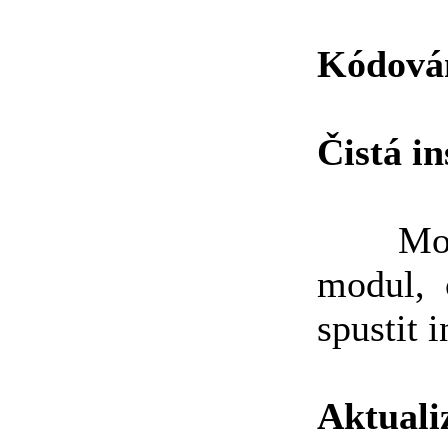
Kódová
Čistá in
Modul 
modul, č
spustit 
Aktuali