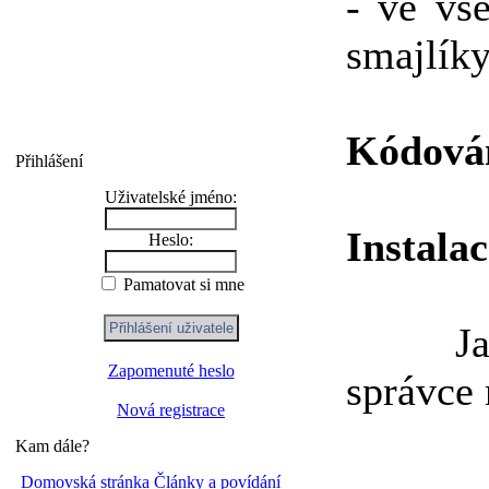
- ve vš
smajlík
Kódová
Přihlášení
Uživatelské jméno:
Instalac
Heslo:
Pamatovat si mne
Jako k
Zapomenuté heslo
správce
Nová registrace
Kam dále?
Domovská stránka
Články a povídání