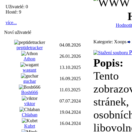
Uživatelé: 0
Hosté: 9
více...
Hodnotit
Noví uživatelé
Kategorie: Xoops
04.08.2026
peptidetracker
P
26.01.2026
Athon
Popis:
13.10.2025
wagant
Tento
16.09.2025
guchar
zobrazo
11.03.2025
Bosh666
stránek,
07.07.2024
viktor
osobní
19.04.2024
Chlaban
16.04.2024
libovoln
Kubrt