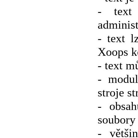
- text
administ
- text 
Xoops k
- text m
- modul
stroje s
- obsah
soubory
- větši