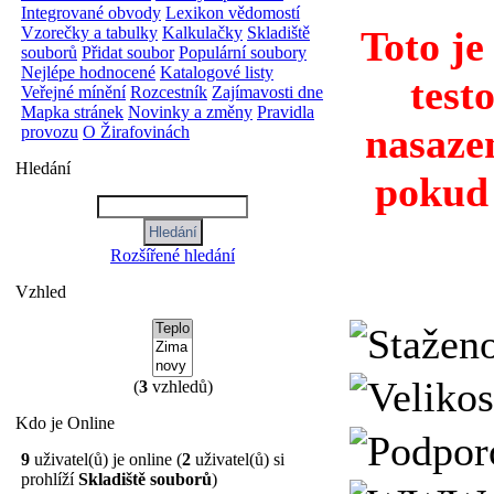
Integrované obvody
Lexikon vědomostí
Vzorečky a tabulky
Kalkulačky
Skladiště
Toto je
souborů
Přidat soubor
Populární soubory
Nejlépe hodnocené
Katalogové listy
test
Veřejné mínění
Rozcestník
Zajímavosti dne
Mapka stránek
Novinky a změny
Pravidla
nasaze
provozu
O Žirafovinách
Hledání
pokud 
Rozšířené hledání
Vzhled
(
3
vzhledů)
Kdo je Online
9
uživatel(ů) je online (
2
uživatel(ů) si
prohlíží
Skladiště souborů
)