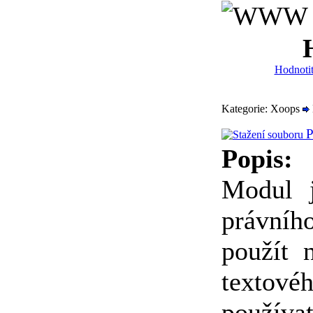
Hodnotit
Kategorie: Xoops
P
Popis:
Modul j
právníh
použít 
textov
použív