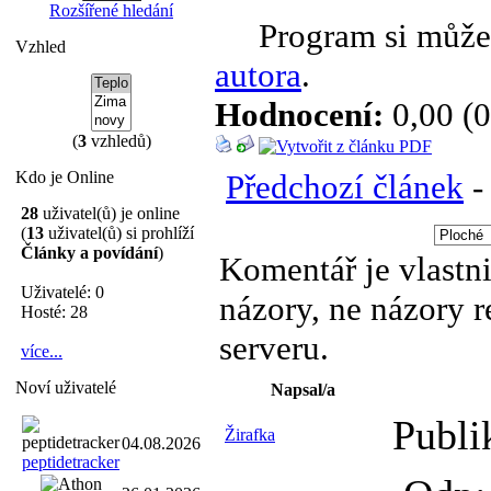
Rozšířené hledání
Program si můžet
Vzhled
autora
.
Hodnocení:
0,00 (0
(
3
vzhledů)
Předchozí článek
Kdo je Online
28
uživatel(ů) je online
(
13
uživatel(ů) si prohlíží
Články a povídání
)
Komentář je vlastni
Uživatelé: 0
názory, ne názory 
Hosté: 28
serveru.
více...
Noví uživatelé
Napsal/a
Publi
Žirafka
04.08.2026
peptidetracker