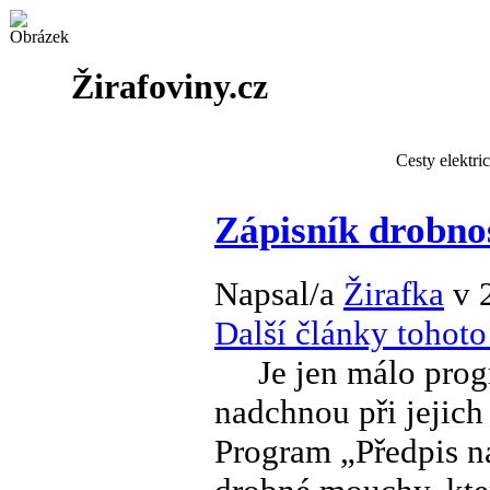
Žirafoviny.cz
Cesty elektri
Zápisník drobno
Napsal/a
Žirafka
v 
Další články tohoto
Je jen málo progr
nadchnou při jejich
Program „Předpis na