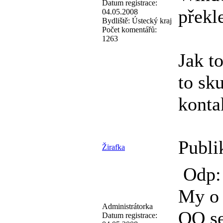
Datum registrace:
překl
04.05.2008
Bydliště:
Ústecký kraj
Počet komentářů:
1263
Jak t
to sk
konta
Publi
Žirafka
Odp: 
My o 
Administrátorka
OO se
Datum registrace: