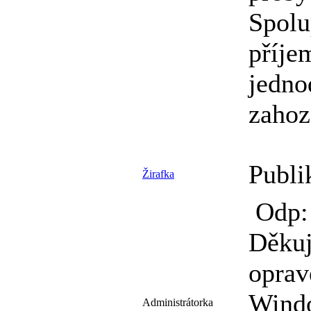
Spolu
příje
jedno
zahoz
Publi
Žirafka
Odp: 
Děkuj
opra
Wind
Administrátorka