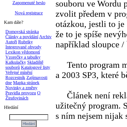
souboru ve Wordu p
Zapomenuté heslo
zvolit předem v pro
Nová registrace
otázkou, jestli to j
Kam dále?
že to je spíše nevý
Domovská stránka
Články a povídání
Archiv
například sloupce /
Autoři
Rubriky
Integrované obvody
Lexikon vědomostí
Vzorečky a tabulky
Tento program má
Kalkulačky
Skladiště
souborů
Katalogové listy
a 2003 SP3, které 
Veřejné mínění
Rozcestník
Zajímavosti
dne
Mapka stránek
Novinky a změny
Článek není reklam
Pravidla provozu
O
Žirafovinách
užitečný program. 
Hledání
s ním nejsem nijak 