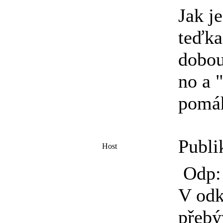
Jak je
teďka
dobou
no a 
pomá
Publi
Host
Odp: 
V odk
přebý