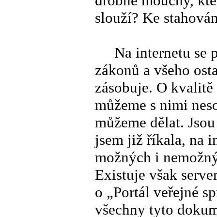
drobné mouchy, kte
slouží? Ke stahován
Na internetu se po
zákonů a všeho ost
zásobuje. O kvalit
můžeme s nimi nesou
můžeme dělat. Jsou 
jsem již říkala, na 
možných i nemožných
Existuje však serve
o „Portál veřejné s
všechny tyto dokume