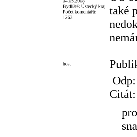
04.05.2008
Bydliště:
Ústecký kraj
také 
Počet komentářů:
1263
nedok
nemám
Publi
host
Odp: 
Citát:
pr
sna