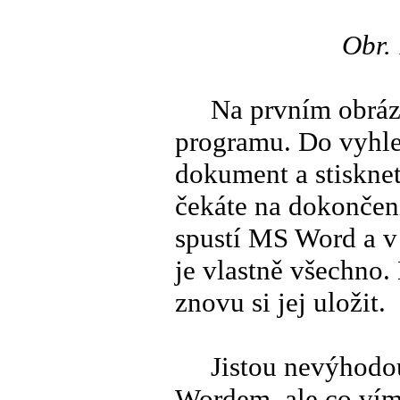
Obr.
Na prvním obrázku
programu. Do vyhle
dokument a stiskne
čekáte na dokončen
spustí MS Word a v
je vlastně všechno.
znovu si jej uložit.
Jistou nevýhodou 
Wordem, ale co vím, 