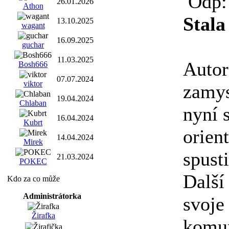
Odp: 
26.01.2026
Athon
Stala
13.10.2025
wagant
16.09.2025
guchar
11.03.2025
Autor
Bosh666
07.07.2024
viktor
zamys
19.04.2024
Chlaban
nyní 
16.04.2024
Kubrt
orien
14.04.2024
Mirek
spust
21.03.2024
POKEC
Další 
Kdo za co může
Administrátorka
svoje
Žirafka
komun