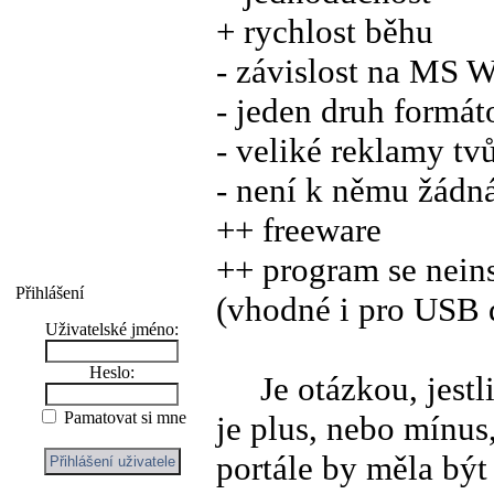
+ rychlost běhu
- závislost na MS 
- jeden druh formát
- veliké reklamy tv
- není k němu žádn
++ freeware
++ program se neins
Přihlášení
(vhodné i pro USB 
Uživatelské jméno:
Heslo:
Je otázkou, jestli 
Pamatovat si mne
je plus, nebo mínus
portále by měla být