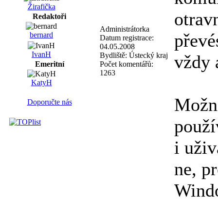
Žirafička
otravn
Redaktoři
Administrátorka
převé
bernard
Datum registrace:
04.05.2008
IvanH
Bydliště:
Ústecký kraj
vždy 
Počet komentářů:
Emeritní
1263
KatyH
Možná
Doporučte nás
použí
i uži
ne, p
Windo