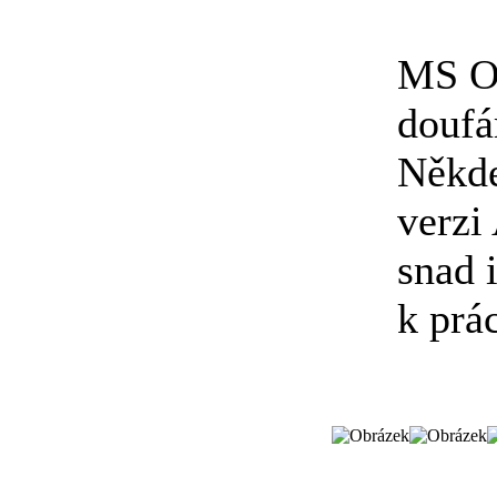
MS Of
doufá
Někde
verzi
snad i
k prá