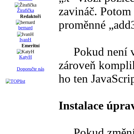
zavináč. Potom 
Žirafička
Redaktoři
proměnné „add3“
bernard
IvanH
Emeritní
Pokud není v pr
KatyH
zároveň komplik
Doporučte nás
ho ten JavaScrip
Instalace úpra
Pokud změníte 