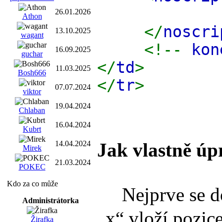
26.01.2026
Athon
</
noscri
13.10.2025
wagant
<!--
ko
16.09.2025
guchar
</
td
>
11.03.2025
Bosh666
</
tr
>
07.07.2024
viktor
19.04.2024
Chlaban
16.04.2024
Kubrt
Jak vlastně úp
14.04.2024
Mirek
21.03.2024
POKEC
Kdo za co může
Nejprve se do 
Administrátorka
„x“ vloží pozic
Žirafka