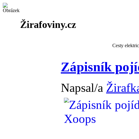
Žirafoviny.cz
Cesty elektri
Zápisník poj
Napsal/a
Žirafk