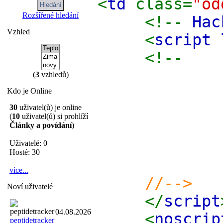
<
td
class=
"od
Rozšířené hledání
<!--
Hac
Vzhled
<
script 
<!--
va
(
3
vzhledů)
Kdo je Online
va
30
uživatel(ů) je online
(
10
uživatel(ů) si prohlíží
va
Články a povídání
)
va
Uživatelé: 0
Hosté: 30
více...
//-->
Noví uživatelé
</
script
04.08.2026
<
noscrip
peptidetracker