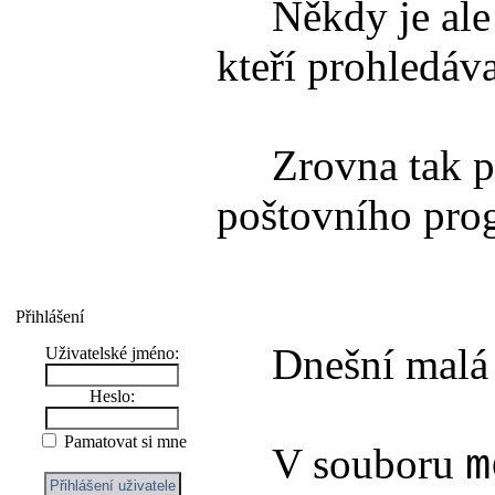
Někdy je ale po
kteří prohledáv
Zrovna tak půvo
poštovního prog
Přihlášení
Dnešní malá úp
Uživatelské jméno:
Heslo:
Pamatovat si mne
V souboru
m