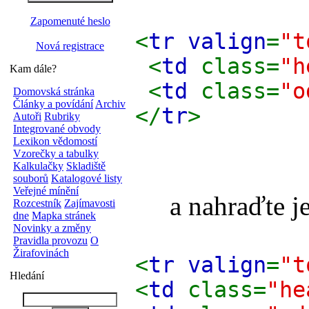
Zapomenuté heslo
<
tr valign
=
"t
Nová registrace
<
td
class=
"h
Kam dále?
<
td
class=
"o
Domovská stránka
Články a povídání
Archiv
</
tr
>
Autoři
Rubriky
Integrované obvody
Lexikon vědomostí
Vzorečky a tabulky
Kalkulačky
Skladiště
souborů
Katalogové listy
Veřejné mínění
a nahraďte je t
Rozcestník
Zajímavosti
dne
Mapka stránek
Novinky a změny
Pravidla provozu
O
Žirafovinách
<
tr valign
=
"t
Hledání
<
td
class=
"he