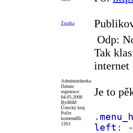
Publiko
Žirafka
Odp: No
Tak klas
internet
Administrátorka
Datum
Je to pě
registrace:
04.05.2008
Bydliště:
Ústecký kraj
Počet
.
menu
komentářů:
1263
left
: 