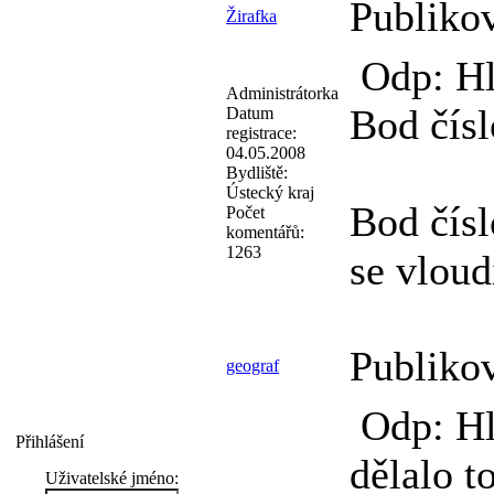
Publiko
Žirafka
Odp: Hl
Administrátorka
Bod čísl
Datum
registrace:
04.05.2008
Bydliště:
Ústecký kraj
Bod čísl
Počet
komentářů:
1263
se vloud
Publiko
geograf
Odp: Hl
Přihlášení
dělalo t
Uživatelské jméno: