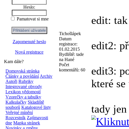
Heslo:
edit: ta
Pamatovat si mne
Tichošlápek
Datum
Zapomenuté heslo
edit2: p
registrace:
01.02.2015
Nová registrace
Bydliště:
tade
na Hané
Kam dále?
Počet
edit3: p
komentářů:
60
Domovská stránka
Články a povídání
Archiv
které se
Autoři
Rubriky
Integrované obvody
Lexikon vědomostí
Vzorečky a tabulky
Kalkulačky
Skladiště
tady jen
souborů
Katalogové listy
Veřejné mínění
Rozcestník
Zajímavosti
dne
Mapka stránek
Novinky a změny