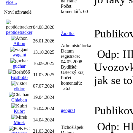
na Hané
více...
Počet
komentářů:
60
Noví uživatelé
04.08.2026
Publiko
peptidetracker
Žirafka
26.01.2026
Athon
Administrátorka
Odp: Hl
Datum
13.10.2025
wagant
registrace:
04.05.2008
16.09.2025
Uvozovky
guchar
Bydliště:
Ústecký kraj
11.03.2025
jak se t
Bosh666
Počet
komentářů:
07.07.2024
1263
viktor
19.04.2024
Chlaban
Publiko
16.04.2024
geograf
Kubrt
14.04.2024
Mirek
Odp: Hl
Tichošlápek
21.03.2024
Datum