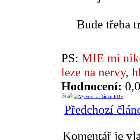
Bude třeba trpě
PS:
MIE mi nikd
leze na nervy, h
Hodnocení:
0,0
Předchozí člán
Komentář je vla