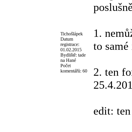
poslušně
1. nemůž
Tichošlápek
Datum
to samé 
registrace:
01.02.2015
Bydliště:
tade
na Hané
Počet
2. ten f
komentářů:
60
25.4.20
edit: te