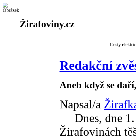
Žirafoviny.cz
Cesty elektri
Redakční zvěs
Aneb když se daří, 
Napsal/a
Žirafk
Dnes, dne 1. 5.
Žirafovinách tě