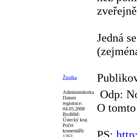
zveřejně
Jedná se
(zejména
Publiko
Žirafka
Odp: No
Administrátorka
Datum
registrace:
O tomto 
04.05.2008
Bydliště:
Ústecký kraj
Počet
komentářů:
PS:
http
1263