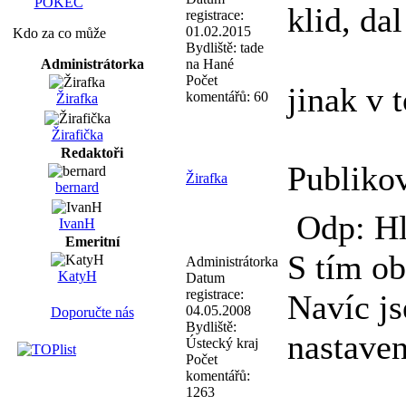
POKEC
klid, da
registrace:
01.02.2015
Kdo za co může
Bydliště:
tade
Administrátorka
na Hané
Počet
jinak v
komentářů:
60
Žirafka
Žirafička
Redaktoři
Publiko
Žirafka
bernard
Odp: Hl
IvanH
Emeritní
S tím ob
Administrátorka
KatyH
Datum
registrace:
Navíc js
04.05.2008
Doporučte nás
Bydliště:
nastave
Ústecký kraj
Počet
komentářů:
1263