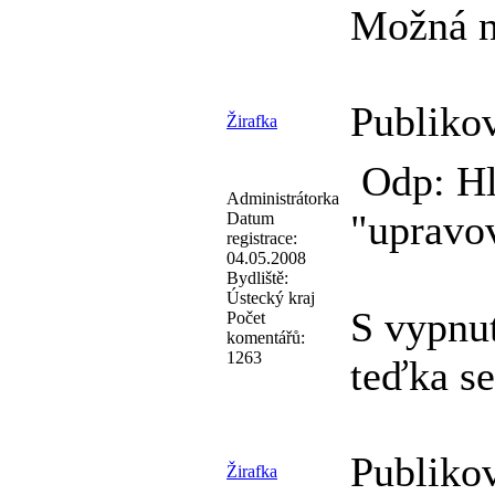
Možná ne
Publiko
Žirafka
Odp: Hl
Administrátorka
"upravo
Datum
registrace:
04.05.2008
Bydliště:
Ústecký kraj
S vypnut
Počet
komentářů:
1263
teďka se
Publiko
Žirafka