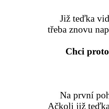
Již teďka vidím
třeba znovu na
Chci proto
Na první pohle
Ačkoli již teďk