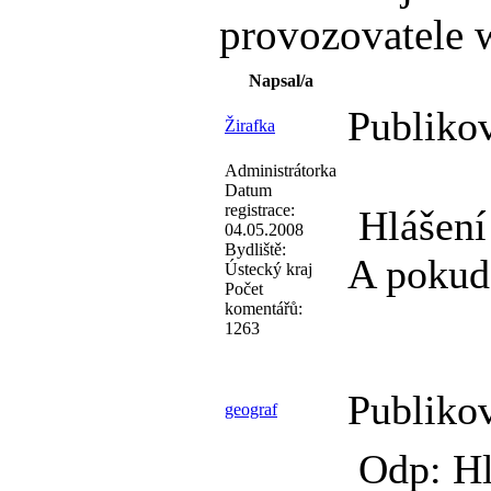
provozovatele w
Napsal/a
Publiko
Žirafka
Administrátorka
Datum
registrace:
Hlášení
04.05.2008
Bydliště:
A pokud 
Ústecký kraj
Počet
komentářů:
1263
Publiko
geograf
Odp: Hl