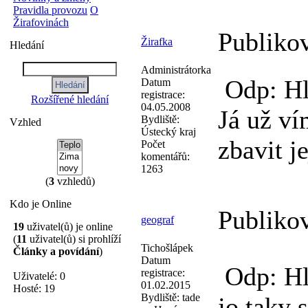
Pravidla provozu
O
Žirafovinách
Publiko
Žirafka
Hledání
Administrátorka
Odp: Hl
Datum
registrace:
Rozšířené hledání
04.05.2008
Já už ví
Bydliště:
Vzhled
Ústecký kraj
zbavit j
Počet
komentářů:
1263
(
3
vzhledů)
Kdo je Online
Publiko
geograf
19
uživatel(ů) je online
(
11
uživatel(ů) si prohlíží
Tichošlápek
Články a povídání
)
Datum
Odp: Hl
registrace:
Uživatelé: 0
01.02.2015
Hosté: 19
Bydliště:
tade
jo taky 