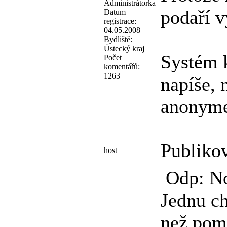
Administrátorka
podaří v
Datum
registrace:
04.05.2008
Bydliště:
Ústecký kraj
Systém k
Počet
komentářů:
1263
napíše, 
anonyme
Publiko
host
Odp: No
Jednu ch
než pomo