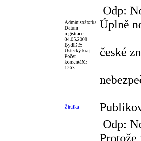
Odp: No
Úplně no
Administrátorka
Datum
registrace:
04.05.2008
Bydliště:
české zn
Ústecký kraj
Počet
komentářů:
1263
nebezpeč
Publiko
Žirafka
Odp: No
Protože 