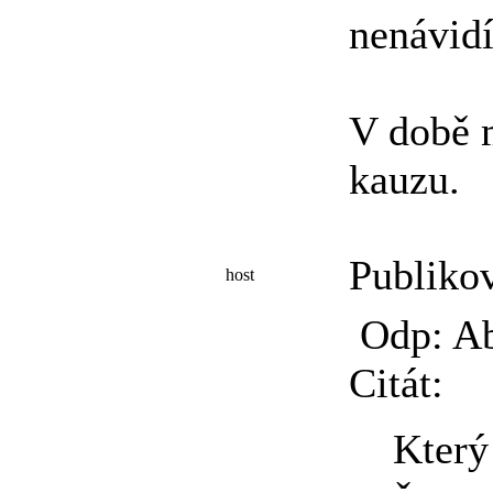
nenávidí
V době m
kauzu.
Publiko
host
Odp: Ab
Citát:
Který