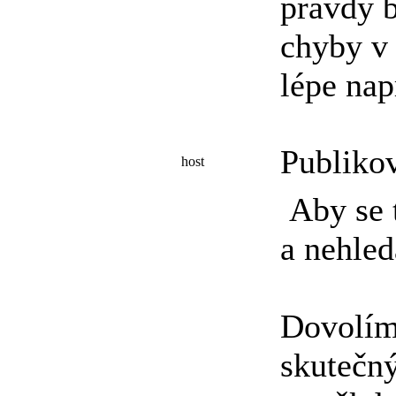
pravdy b
chyby v 
lépe nap
Publiko
host
Aby se 
a nehled
Dovolím
skutečný