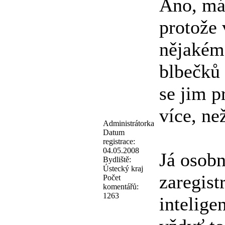
Ano, mám
protože 
nějakém 
blbečků 
se jim p
více, ne
Administrátorka
Datum
registrace:
04.05.2008
Já osobn
Bydliště:
Ústecký kraj
zaregist
Počet
komentářů:
1263
intelige