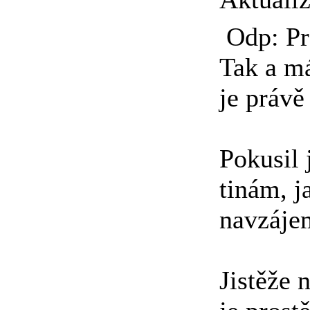
Odp: Pr
Tak a má
je právě
Pokusil 
tinám, j
navzáje
Jistěže 