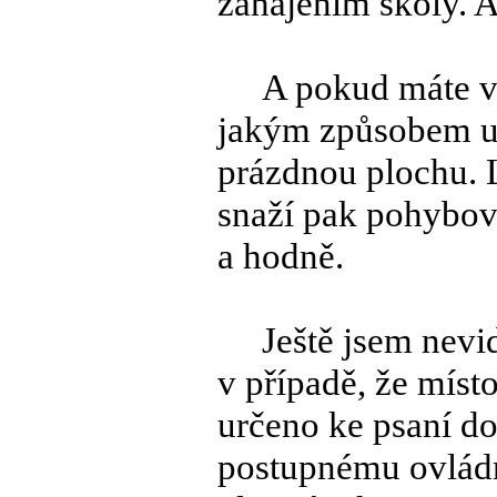
zahájením školy. A
A pokud máte vnuky
jakým způsobem uc
prázdnou plochu. L
snaží pak pohybova
a hodně.
Ještě jsem nevidě
v případě, že místo
určeno ke psaní do
postupnému ovládn