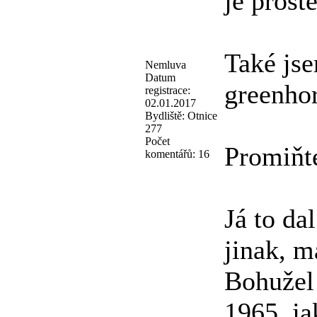
je prost
Také jse
Nemluva
Datum
greenho
registrace:
02.01.2017
Bydliště:
Otnice
277
Počet
Promiňte
komentářů:
16
Já to da
jinak, m
Bohužel 
1965, ja