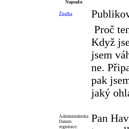
Napsal/a
Publiko
Žirafka
Proč ten
Když jse
jsem váh
ne. Přip
pak jsem
jaký ohl
Pan Havr
Administrátorka
Datum
registrace: