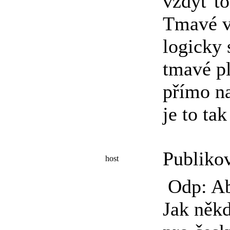
vždyť to
Tmavé vě
logicky 
tmavé pl
přímo na
je to tak
Publiko
host
Odp: Ab
Jak někd