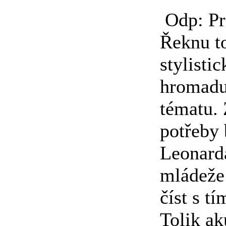
Odp: Pr
Řeknu to
stylisti
hromadu
tématu.
potřeby 
Leonarda
mládeže 
číst s t
Tolik ak