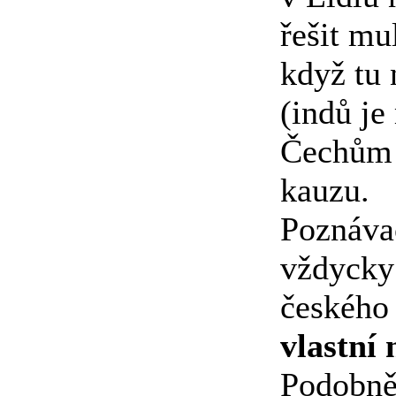
řešit mu
když tu 
(indů je
Čechům 
kauzu.
Poznávac
vždycky 
českého
vlastn
Podobně 