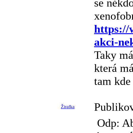
se někdo
xenofob
https://
akci-ne
Taky mát
která má
tam kde
Publiko
Žirafka
Odp: Ab