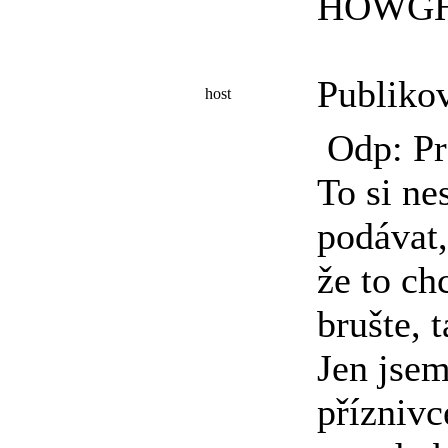
HOWGH
Publiko
host
Odp: Pr
To si ne
podávat,
že to ch
brušte, 
Jen jsem
příznivc