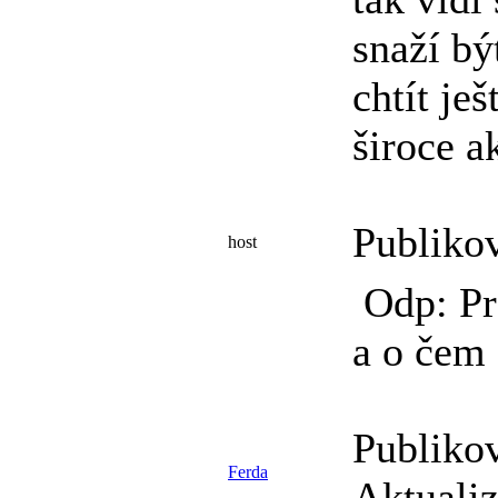
snaží bý
chtít je
široce a
Publiko
host
Odp: Pr
a o čem 
Publiko
Ferda
Aktuali