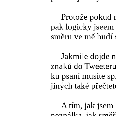
Protože pokud mám
pak logicky jseem 
směru ve mě budí 
Jakmile dojde na t
znaků do Tweeteru,
ku psaní musíte sp
jiných také přečtet
A tím, jak jsem s
neználka, jak směš