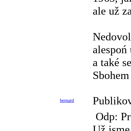
ale už 
Nedovoli
alespoń 
a také 
Sbohem 
Publiko
bernard
Odp: Pr
Už jsme 