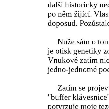
další historicky n
po něm žijící. Vlas
doposud. Pozůstalo
Nuže sám o tom ví
je otisk genetiky 
Vnukové zatím nic 
jedno-jednotné pod
Zatím se projevuj
"buffer klávesnice
potvrzuje moje teze