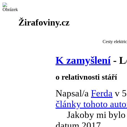
Žirafoviny.cz
Cesty elektri
K zamyšlení
- L
o relativnosti stáří
Napsal/a
Ferda
v 5
články tohoto auto
Jakoby mi bylo z
datum 2017