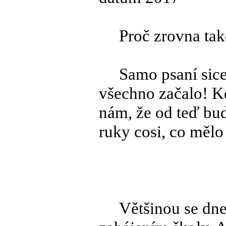
Proč zrovna takov
Samo psaní sice n
všechno začalo! Kd
nám, že od teď bud
ruky cosi, co mělo p
Většinou se dnes