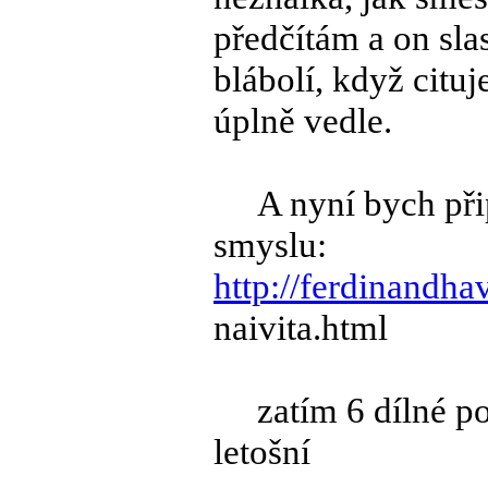
předčítám a on sla
blábolí, když cituj
úplně vedle.
A nyní bych připo
smyslu:
http://ferdinandha
naivita.html
zatím 6 dílné pov
letošní