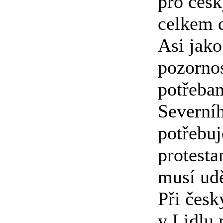
pro česk
celkem d
Asi jako
pozorno
potřebam
Severníh
potřebuj
protesta
musí udě
Při česk
v Lidlu 