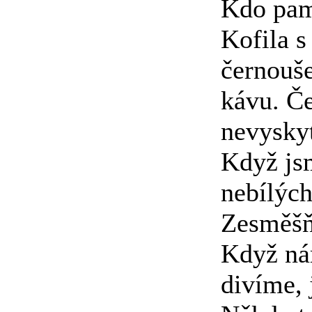
Kdo pam
Kofila s
černouše
kávu. Č
nevyskyt
Když js
nebílých
Zesměšňo
Když ná
divíme, 