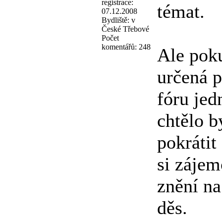
registrace:
témat.
07.12.2008
Bydliště:
v
České Třebové
Počet
komentářů:
248
Ale poku
určená p
fóru jed
chtělo b
pokrátit
si záje
znění na
děs.