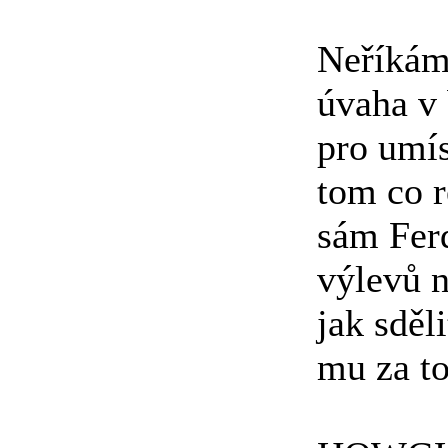
Neříkám,
úvaha v 
pro umís
tom co r
sám Ferd
výlevů n
jak sděl
mu za to