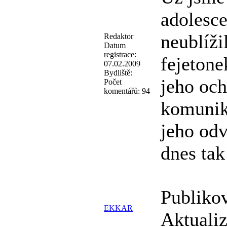
adolesce
neublíži
Redaktor
Datum
registrace:
fejeton
07.02.2009
Bydliště:
jeho och
Počet
komentářů:
94
komunika
jeho odv
dnes tak
Publiko
EKKAR
Aktuali