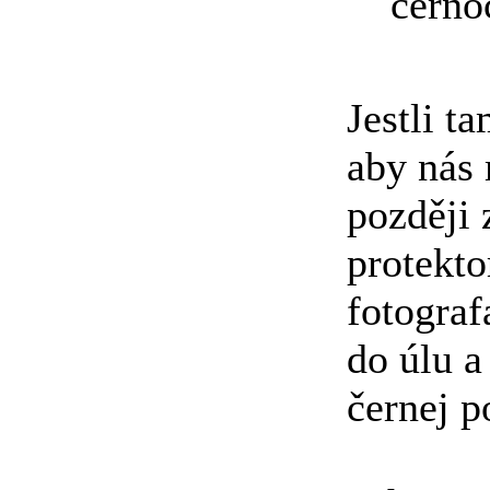
černo
Jestli ta
aby nás 
později 
protekto
fotograf
do úlu a
černej p