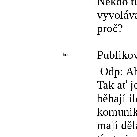
Někdo tu
vyvoláva
proč?
Publiko
host
Odp: Ab
Tak ať j
běhají i
komunika
mají děl