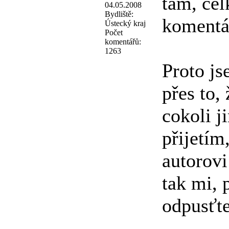
tam, cel
04.05.2008
Bydliště:
komentář
Ústecký kraj
Počet
komentářů:
1263
Proto js
přes to,
cokoli j
přijetím
autorovi
tak mi, 
odpusťt