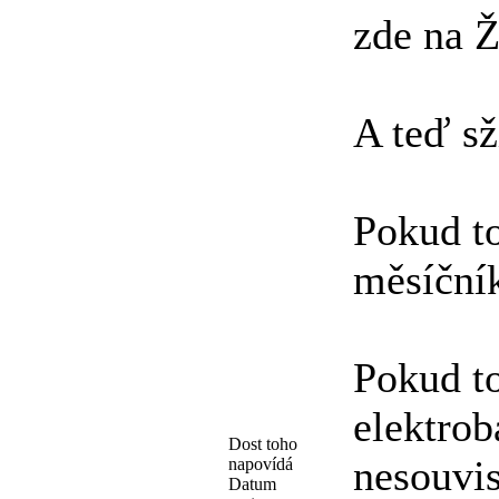
zde na Ž
A teď sž
Pokud to
měsíčník
Pokud to
elektrob
Dost toho
nesouvi
napovídá
Datum