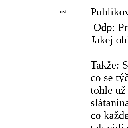
Publiko
host
Odp: Pr
Jakej oh
Takže: S
co se týč
tohle už
slátanin
co každe
tak vidí