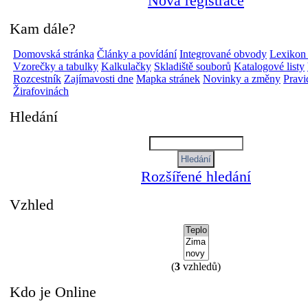
Nová registrace
Kam dále?
Domovská stránka
Články a povídání
Integrované obvody
Lexikon
Vzorečky a tabulky
Kalkulačky
Skladiště souborů
Katalogové listy
Rozcestník
Zajímavosti dne
Mapka stránek
Novinky a změny
Pravi
Žirafovinách
Hledání
Rozšířené hledání
Vzhled
(
3
vzhledů)
Kdo je Online