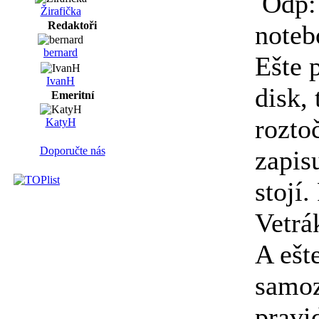
Odp:
Žirafička
Redaktoři
noteb
bernard
Ešte 
IvanH
disk,
Emeritní
rozto
KatyH
Doporučte nás
zapis
stojí
Vetrá
A ešt
samoz
pravi