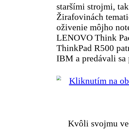
staršími strojmi, ta
Žirafovinách temat
oživenie môjho no
LENOVO Think Pad 
ThinkPad R500 patr
IBM a predávali sa
Kvôli svojmu veku