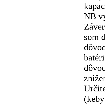
kapac
NB vy
Záver
som d
dôvod
batér
dôvod
zniže
Určite
(keby