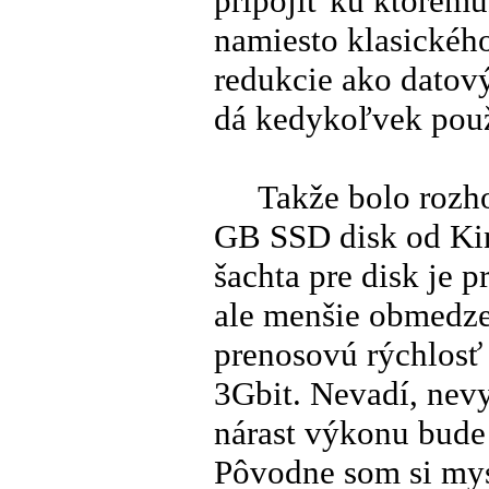
pripojiť ku ktorému
namiesto klasického
redukcie ako datov
dá kedykoľvek použ
Takže bolo rozhodn
GB SSD disk od Kin
šachta pre disk je p
ale menšie obmedz
prenosovú rýchlosť
3Gbit. Nevadí, nev
nárast výkonu bude
Pôvodne som si mys