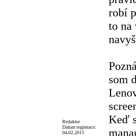
robí 
to na
navyš
Pozná
som d
Lenov
screen
Keď s
Redaktor
Datum registrace:
manag
04.02.2015