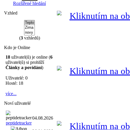
Rozšířené hledání
Vzhled
(
3
vzhledů)
Kdo je Online
18
uživatel(ů) je online (
6
uživatel(ů) si prohlíží
Články a povídání
)
Uživatelé: 0
Hosté: 18
více...
Noví uživatelé
04.08.2026
peptidetracker