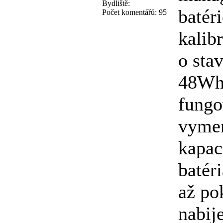
Bydliště:
batéri
Počet komentářů:
95
kalib
o sta
48Wh 
fungo
vymen
kapac
batér
až po
nabij