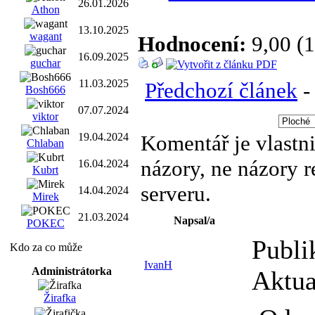
26.01.2026
Athon
13.10.2025
wagant
Hodnocení:
9,00 (1
16.09.2025
guchar
11.03.2025
Předchozí článek
Bosh666
07.07.2024
viktor
19.04.2024
Komentář je vlastni
Chlaban
názory, ne názory 
16.04.2024
Kubrt
serveru.
14.04.2024
Mirek
21.03.2024
Napsal/a
POKEC
Publi
Kdo za co může
IvanH
Administrátorka
Aktua
Žirafka