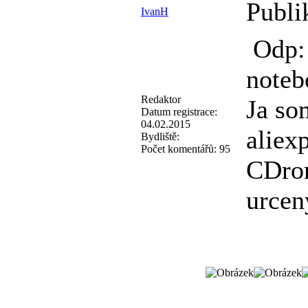
Publi
IvanH
Odp:
noteb
Redaktor
Ja so
Datum registrace:
04.02.2015
aliex
Bydliště:
Počet komentářů:
95
CDrom
urcen