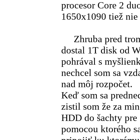
procesor Core 2 duo
1650x1090 tiež nie 
Zhruba pred trom
dostal 1T disk od W
pohrával s myšlie
nechcel som sa vzda
nad môj rozpočet.
Keď som sa predne
zistil som že za mi
HDD do šachty pre 
pomocou ktorého s