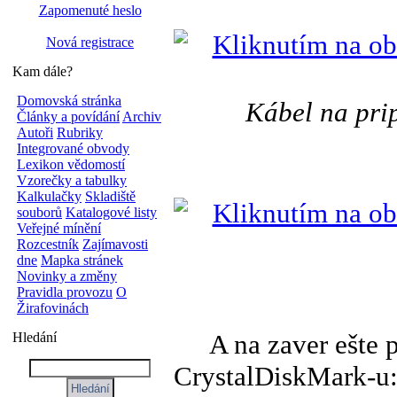
Zapomenuté heslo
Nová registrace
Kam dále?
Domovská stránka
Kábel na pri
Články a povídání
Archiv
Autoři
Rubriky
Integrované obvody
Lexikon vědomostí
Vzorečky a tabulky
Kalkulačky
Skladiště
souborů
Katalogové listy
Veřejné mínění
Rozcestník
Zajímavosti
dne
Mapka stránek
Novinky a změny
Pravidla provozu
O
Žirafovinách
A na zaver ešte p
Hledání
CrystalDiskMark-u