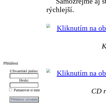
Samozrejme aj štar
rýchlejší.
K
Přihlášení
Uživatelské jméno:
Heslo:
CD r
Pamatovat si mne