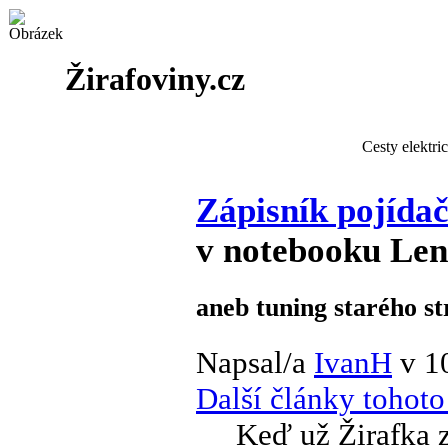
Žirafoviny.cz
Cesty elektri
Zápisník pojída
v notebooku Le
aneb tuning starého st
Napsal/a
IvanH
v 1
Další články tohoto
Keď už Žirafka z