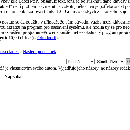
 vždy klíč Label který obsahuje text, jenž se po stisknutí dané kláves
bled“ není problém to změnit na cokoli jiného
Jen je potřeba si dát po
ve se mu nelíbí kódová stránka 1250 a místo českých znaků zobrazuje
stup se dá použít i v případě, že vám původní vazby mezi klávesnicí 
ou zkratku na program pro nastavení systému, ale hodila by se pro něc
 pro spuštění programu ePower spouštět třebas obslužný program prog
ení:
10,00 (1 hlas) -
Ohodnotit
-
ozí článek
-
Následující článek
ř je vlastnictvím svého autora. Vyjadřuje jeho názory, ne názory reda
Napsal/a