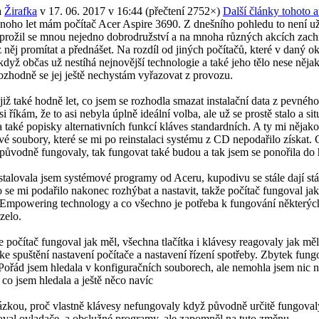
a
Žirafka
v 17. 06. 2017 v 16:44
(
přečtení 2752×
)
Další články tohoto a
ho let mám počítač Acer Aspire 3690. Z dnešního pohledu to není už 
 prožil se mnou nejedno dobrodružství a na mnoha různých akcích zachrá
z něj promítat a přednášet. Na rozdíl od jiných počítačů, které v daný o
když občas už nestíhá nejnovější technologie a také jeho tělo nese něj
ozhodně se jej ještě nechystám vyřazovat z provozu.
ž také hodně let, co jsem se rozhodla smazat instalační data z pevného 
i říkám, že to asi nebyla úplně ideální volba, ale už se prostě stalo a si
 a také popisky alternativních funkcí kláves standardních. A ty mi něj
é soubory, které se mi po reinstalaci systému z CD nepodařilo získat. C
původně fungovaly, tak fungovat také budou a tak jsem se ponořila do h
ovala jsem systémové programy od Aceru, kupodivu se stále dají stáhnou
se mi podařilo nakonec rozhýbat a nastavit, takže počítač fungoval ja
Empowering technology a co všechno je potřeba k fungování některých 
zelo.
čítač fungoval jak měl, všechna tlačítka i klávesy reagovaly jak měly,
ke spuštění nastavení počítače a nastavení řízení spotřeby. Zbytek fung
Pořád jsem hledala v konfiguračních souborech, ale nemohla jsem nic 
, co jsem hledala a ještě něco navíc
kou, proč vlastně klávesy nefungovaly když původně určitě fungovaly.
oval ovladače, a obslužné programy, ale zapomněl na tuto změnu.