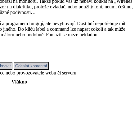
y zobrazí na monitoru. Takže pokud vás už nebaví koukat na „Wirelles
zor na diakritiku, protože ovladač, nebo použitý font, neumí češtinu,
 různé podivnosti…
a programem fungují, ale nevyhovují. Dost lidí nepotřebuje mít
o jiného. Do klíčů label a command lze napsat cokoli a tak může
ramátoru nebo podobně. Fantazii se meze nekladou
kce nebo provozovatele webu či serveru.
Vlákno