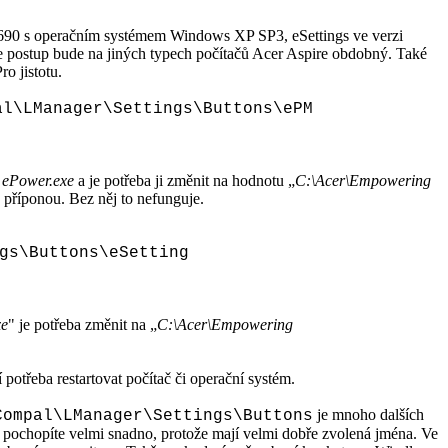
690 s operačním systémem Windows XP SP3, eSettings ve verzi
 postup bude na jiných typech počítačů Acer Aspire obdobný. Také
o jistotu.
al\LManager\Settings\Buttons\ePM
 ePower.exe
a je potřeba ji změnit na hodnotu „
C:\Acer\Empowering
a příponou. Bez něj to nefunguje.
gs\Buttons\eSetting
xe
" je potřeba změnit na „
C:\Acer\Empowering
 potřeba restartovat počítač či operační systém.
je mnoho dalších
Compal\LManager\Settings\Buttons
nam pochopíte velmi snadno, protože mají velmi dobře zvolená jména. Ve