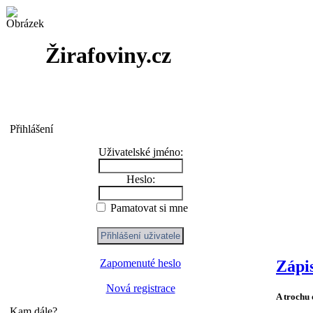
Žirafoviny.cz
Přihlášení
Uživatelské jméno:
Heslo:
Pamatovat si mne
Zápi
Zapomenuté heslo
Nová registrace
A trochu 
Kam dále?