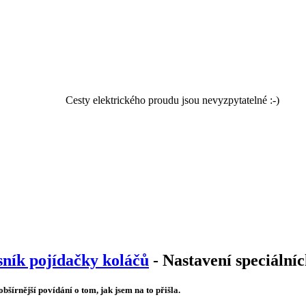
Cesty elektrického proudu jsou nevyzpytatelné :-)
sník pojídačky koláčů
- Nastavení speciální
obšírnější povídání o tom, jak jsem na to přišla.