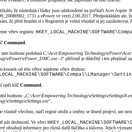
ám, že následující řádky jsou odzkoušené na počítači Acer Aspire 3
09_20080902_1731 a ePower ve verzi 2.00.2017. Předpokládám ale, že
ám, že před hraním si s Registrem je velmi vhodné si jej zazálohovat. Pr
 větev registru:
HKEY_LOCAL_MACHINE\SOFTWARE\Comp
líč
Command
.
am hodnota podobná
C:\Acer\Empowering Technology\ePower\Acer
ogy\ePower\ePower_DMC.exe –l
“ přičemž je důležitý i ten přepínač z
ousek od této větve najdeme větev druhou:
LOCAL_MACHINE\SOFTWARE\Compal\LManager\Settin
opět klíč
Command
.
í hodnotu „
C:\Acer\Empowering Technology\eSettings\eSettingsN.e
gy\eSettings\eSettings.exe
".
vlastně všechno, stačí registr uložit a změny se ihned projeví, ani není
 pár drobností. Ve větvi
HKEY_LOCAL_MACHINE\SOFTWARE\
teré obsahují informace pro různá další tlačítka a klávesy. Jejich výz