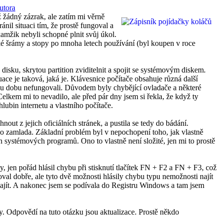
utora
žádný zázrak, ale zatím mi věrně
nil situaci tím, že prostě fungoval a
kamžik nebyli schopné plnit svůj úkol.
aké šrámy a stopy po mnoha letech používání (byl koupen v roce
disku, skrytou partition zviditelnit a spojit se systémovým diskem.
tuace je taková, jaká je. Klávesnice počítače obsahuje různá další
akou dobu nefungovali. Důvodem byly chybějící ovladače a některé
elkem mi to nevadilo, ale před pár dny jsem si řekla, že když ty
lubin internetu a vlastního počítače.
t z jejich oficiálních stránek, a pustila se tedy do bádání.
ko zamlada. Základní problém byl v nepochopení toho, jak vlastně
systémových programů. Ono to vlastně není složité, jen mi to prostě
 jen pořád hlásil chybu při stisknutí tlačítek FN + F2 a FN + F3, což
oval dobře, ale tyto dvě možnosti hlásily chybu typu nemožnosti najít
najít. A nakonec jsem se podívala do Registru Windows a tam jsem
 Odpovědí na tuto otázku jsou aktualizace. Prostě někdo