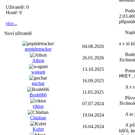
Uživatelé: 0
Podotýk
Hosté: 9
2.03.40
připomín
více...
Najdeme
Noví uživatelé
a v ní k
04.08.2026
peptidetracker
Bude t
26.01.2026
Technol
Athon
13.10.2025
Potom k
wagant
HKEY_
16.09.2025
guchar
A v ní 
11.03.2025
Bosh666
Původn
Technolo
07.07.2024
viktor
A to je 
19.04.2024
Chlaban
A ještě
16.04.2024
Kubrt
klíčů, k