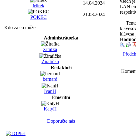
všech je
14.04.2024
Mirek
LAN ena
respekti
21.03.2024
POKEC
Tento po
Kdo za co může
klávesov
klávesa
Administrátorka
Hodnoc
Žirafka
Předch
Žirafička
Redaktoři
Komentá
bernard
IvanH
Emeritní
KatyH
Doporučte nás