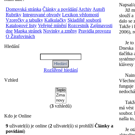
Napsal/
Domovská stránka
Články a povídání
Archiv
Autoři
Již mno
Rubriky
Integrované obvody
Lexikon vědomostí
slouží a
Vzorečky a tabulky
Kalkulačky
Skladiště souborů
dalo se 
Katalogové listy
Veřejné mínění
Rozcestník
Zajímavosti
Takže i 
dne
Mapka stránek
Novinky a změny
Pravidla provozu
2006), r
O Žirafovinách
Je to ji
Hledání
Dneska s
tlačítka
systémov
klávesy 
Rozšířené hledání
Nainstal
Vzhled
Všechno 
funguje 
nedochá
Takže po
(
3
vzhledů)
má vést 
soubor. 
Kdo je Online
našla to
9
uživatel(ů) je online (
2
uživatel(ů) si prohlíží
Články a
Je otáz
povídání
)
aktualiz