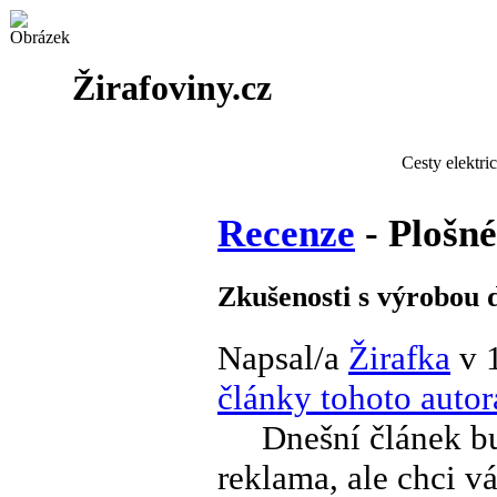
Žirafoviny.cz
Cesty elektri
Recenze
- Plošné
Zkušenosti s výrobou 
Napsal/a
Žirafka
v 
články tohoto autor
Dnešní článek bud
reklama, ale chci vá