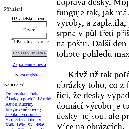
doprava desky. Moj
Přihlášení
funguje tak, jak má
Uživatelské jméno:
výroby, a zaplatila
Heslo:
srpna v půl třetí při
na poštu. Další den 
Pamatovat si mne
tohoto pohledu max
Zapomenuté heslo
Když už tak pořád 
Nová registrace
obrázky toho, co z 
Kam dále?
říci, že desky vypa
Domovská stránka
Články a povídání
Archiv
domácí výrobu je t
Autoři
Rubriky
Integrované obvody
desky nejsou, ale p
Lexikon vědomostí
Vzorečky a tabulky
Více na obrázcích.
Kalkulačky
Skladiště