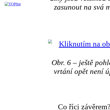
zasunout na svá mí
Obr. 6 – ještě pohl
vrtání opět není ú
Co říci závěrem? Ž