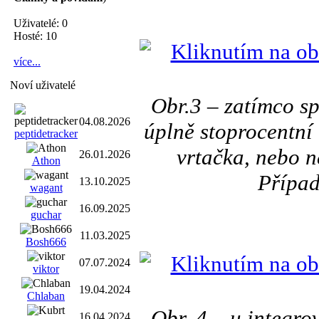
Uživatelé: 0
Hosté: 10
více...
Noví uživatelé
Obr.3 – zatímco sp
04.08.2026
úplně stoprocentní 
peptidetracker
vrtačka, nebo n
26.01.2026
Athon
Případ
13.10.2025
wagant
16.09.2025
guchar
11.03.2025
Bosh666
07.07.2024
viktor
19.04.2024
Chlaban
Obr. 4 – u integr
16.04.2024