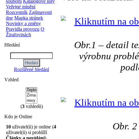
souborů
Katalogové listy
Veřejné mínění
Rozcestník
Zajímavosti
dne
Mapka stránek
Novinky a změny
Pravidla provozu
O
Žirafovinách
Obr.1 – detail te
Hledání
výrobnu problé
podl
Rozšířené hledání
Vzhled
(
3
vzhledů)
Kdo je Online
Obr. 2
10
uživatel(ů) je online (
4
uživatel(ů) si prohlíží
Články a povídání
)