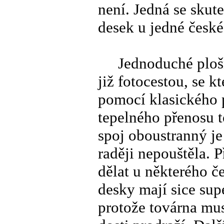
není. Jedná se skut
desek u jedné české
Jednoduché plošné
již fotocestou, se k
pomocí klasického 
tepelného přenosu t
spoj oboustranný je
raději nepouštěla. 
dělat u některého 
desky mají sice supe
protože továrna mus