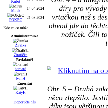
Kubrt
díry pro vývody
14.04.2024
Mirek
vrtačkou než s des
21.03.2024
POKEC
obvod jde do těcht
Kdo za co může
nožiček. Čili t
Administrátorka
Žirafka
Žirafička
Redaktoři
bernard
IvanH
Emeritní
Obr. 5 – Druhá zaká
KatyH
něco zlepšilo. Jestl
Doporučte nás
díky jsou většinou 