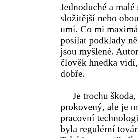
Jednoduché a malé s
složitější nebo obou
umí. Co mi maximál
posílat podklady n
jsou myšlené. Autom
člověk hnedka vidí, 
dobře.
Je trochu škoda, ž
prokovený, ale je m
pracovní technologi
byla regulérní továr