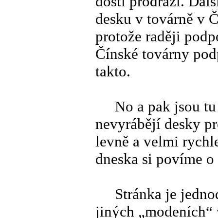
dosti prodraží. Dal
desku v továrně v Č
protože raději podp
Čínské továrny podp
takto.
No a pak jsou tu r
nevyrábějí desky pr
levně a velmi rychl
dneska si povíme o 
Stránka je jednodu
jiných „modeních“ 