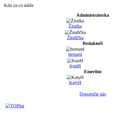
Kdo za co může
Administrátorka
Žirafka
Žirafička
Redaktoři
bernard
IvanH
Emeritní
KatyH
Doporučte nás