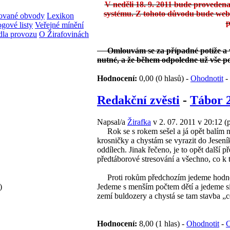
V neděli 18. 9. 2011 bude proveden
systému. Z tohoto důvodu bude web
rované obvody
Lexikon
p
gové listy
Veřejné mínění
dla provozu
O Žirafovinách
Omlouvám se za případné potíže a věř
nutné, a že během odpoledne už vše po
Hodnocení:
0,00 (0 hlasů) -
Ohodnotit
-
Redakční zvěsti
-
Tábor 2
Napsal/a
Žirafka
v 2. 07. 2011 v 20:12
(
Rok se s rokem sešel a já opět balím n
krosničky a chystám se vyrazit do Jesení
oddílech. Jinak řečeno, je to opět další 
předtáborové stresování a všechno, co k 
Proti rokům předchozím jedeme hodně b
Jedeme s menším počtem dětí a jedeme sic
)
zemí buldozery a chystá se tam stavba „
Hodnocení:
8,00 (1 hlas) -
Ohodnotit
-
C