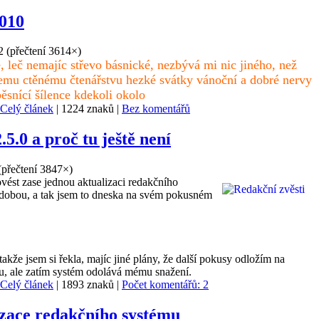
2010
2
(
přečtení 3614×
)
é, leč nemajíc střevo básnické, nezbývá mi nic jiného, než
šemu ctěnému čtenářstvu hezké svátky vánoční a dobré nervy
běsnící šílence kdekoli okolo
Celý článek
| 1224 znaků |
Bez komentářů
.5.0 a proč tu ještě není
(
přečtení 3847×
)
vést zase jednou aktualizaci redakčního
 dobou, a tak jsem to dneska na svém pokusném
akže jsem si řekla, majíc jiné plány, že další pokusy odložím na
jdu, ale zatím systém odolává mému snažení.
Celý článek
| 1893 znaků |
Počet komentářů: 2
zace redakčního systému