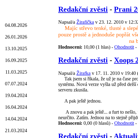
Redakční zvěsti
-
Prani 
Napsal/a
Žirafička
v 23. 12. 2010 v 12:3
04.08.2026
Majíc střevo tenké, tlusté a slep
pouze prostě a jednoduše popřát v
26.01.2026
na 
Hodnocení:
10,00 (1 hlas) -
Ohodnotit
-
13.10.2025
Redakční zvěsti
-
Xoops 2
16.09.2025
11.03.2025
Napsal/a
Žirafka
v 17. 11. 2010 v 19:40
Tak jsem si říkala, že už je na čase pro
07.07.2024
systému. Nová verze vyšla už před delší
serveru zkusila.
19.04.2024
A pak ještě jednou.
16.04.2024
A znovu a pak ještě... a furt to nešlo, t
neurčito. Zatím. Jednou na to stejně při
14.04.2024
Hodnocení:
0,00 (0 hlasů) -
Ohodnotit
-
21.03.2024
Redakční zvěsti
-
Aktuali