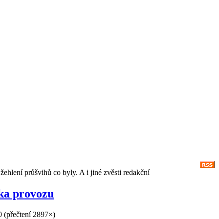
žehlení průšvihů co byly. A i jiné zvěsti redakční
ka provozu
0
(
přečtení 2897×
)