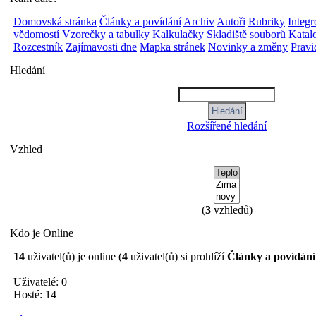
Domovská stránka
Články a povídání
Archiv
Autoři
Rubriky
Integ
vědomostí
Vzorečky a tabulky
Kalkulačky
Skladiště souborů
Katalo
Rozcestník
Zajímavosti dne
Mapka stránek
Novinky a změny
Pravi
Hledání
Rozšířené hledání
Vzhled
(
3
vzhledů)
Kdo je Online
14
uživatel(ů) je online (
4
uživatel(ů) si prohlíží
Články a povídání
Uživatelé: 0
Hosté: 14