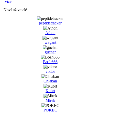
více...
Noví uživatelé
peptidetracker
Athon
wagant
guchar
Bosh666
viktor
Chlaban
Kubrt
Mirek
POKEC