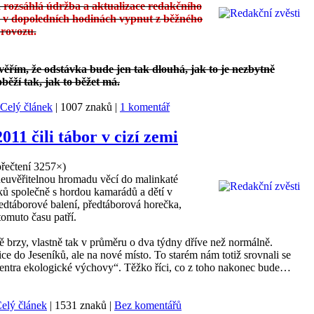
a rozsáhlá údržba a aktualizace redakčního
 v dopoledních hodinách vypnut z běžného
rovozu.
ím, že odstávka bude jen tak dlouhá, jak to je nezbytně
běží tak, jak to běžet má.
Celý článek
| 1007 znaků |
1 komentář
011 čili tábor v cizí zemi
přečtení 3257×
)
euvěřitelnou hromadu věcí do malinkaté
ků společně s hordou kamarádů a dětí v
předtáborové balení, předtáborová horečka,
tomuto času patří.
rzy, vlastně tak v průměru o dva týdny dříve než normálně.
e do Jeseníků, ale na nové místo. To starém nám totiž srovnali se
centra ekologické výchovy“. Těžko říci, co z toho nakonec bude…
elý článek
| 1531 znaků |
Bez komentářů