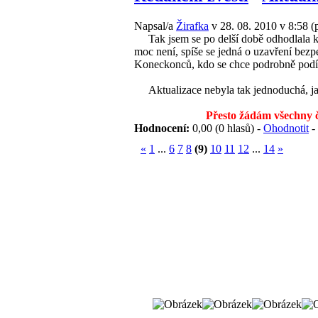
Napsal/a
Žirafka
v 28. 08. 2010 v 8:58
(
Tak jsem se po delší době odhodlala k 
moc není, spíše se jedná o uzavření bezp
Koneckonců, kdo se chce podrobně podív
Aktualizace nebyla tak jednoduchá, jak 
Přesto žádám všechny č
Hodnocení:
0,00 (0 hlasů) -
Ohodnotit
-
«
1
...
6
7
8
(9)
10
11
12
...
14
»