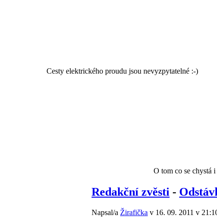
Cesty elektrického proudu jsou nevyzpytatelné :-)
O tom co se chystá i 
Redakční zvěsti
-
Odstáv
Napsal/a
Žirafička
v 16. 09. 2011 v 21:1