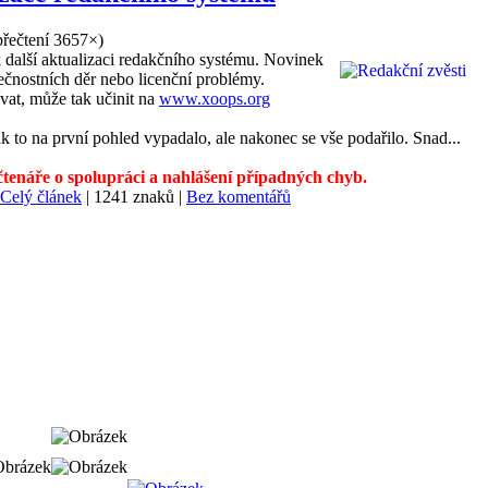
přečtení 3657×
)
další aktualizaci redakčního systému. Novinek
ečnostních děr nebo licenční problémy.
at, může tak učinit na
www.xoops.org
to na první pohled vypadalo, ale nakonec se vše podařilo. Snad...
tenáře o spolupráci a nahlášení případných chyb.
Celý článek
| 1241 znaků |
Bez komentářů