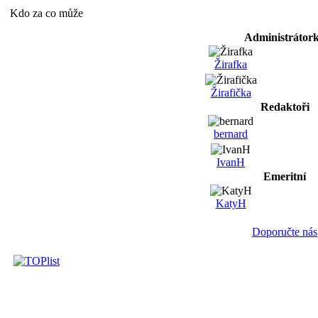
Kdo za co může
Administrátor
Žirafka
Žirafička
Redaktoři
bernard
IvanH
Emeritní
KatyH
Doporučte nás