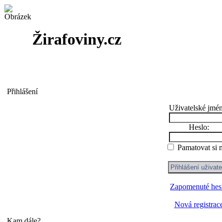
Žirafoviny.cz
Přihlášení
Uživatelské jmé
Heslo:
Pamatovat si 
Zapomenuté hes
Nová registrac
Kam dále?