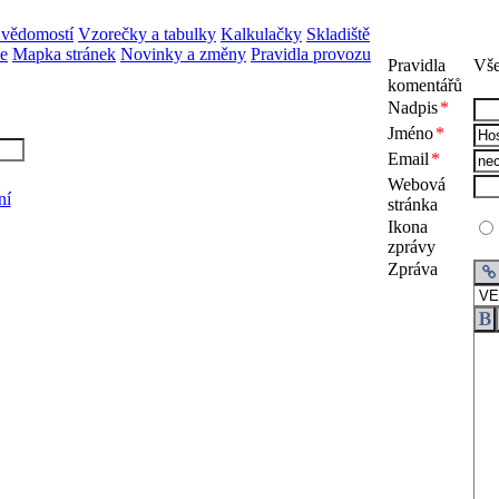
 vědomostí
Vzorečky a tabulky
Kalkulačky
Skladiště
ne
Mapka stránek
Novinky a změny
Pravidla provozu
Pravidla
Vše
komentářů
Nadpis
*
Jméno
*
Email
*
Webová
ní
stránka
Ikona
zprávy
Zpráva