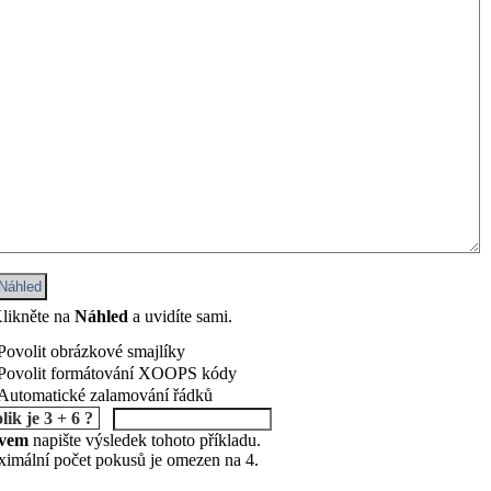
Náhled
likněte na
Náhled
a uvidíte sami.
Povolit obrázkové smajlíky
Povolit formátování XOOPS kódy
Automatické zalamování řádků
lik je 3 + 6 ?
ovem
napište výsledek tohoto příkladu.
imální počet pokusů je omezen na 4.