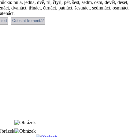
můcka:
nula
,
jedna
,
dvě
,
tři
,
čtyři
,
pět
,
šest
,
sedm
,
osm
,
devět
,
deset
,
enáct
,
dvanáct
,
třináct
,
čtrnáct
,
patnáct
,
šestnáct
,
sedmnáct
,
osmnáct
,
atenáct
.