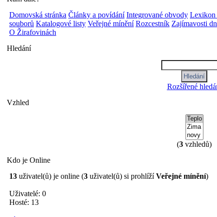
Domovská stránka
Články a povídání
Integrované obvody
Lexikon
souborů
Katalogové listy
Veřejné mínění
Rozcestník
Zajímavosti d
O Žirafovinách
Hledání
Rozšířené hledá
Vzhled
(
3
vzhledů)
Kdo je Online
13
uživatel(ů) je online (
3
uživatel(ů) si prohlíží
Veřejné mínění
)
Uživatelé: 0
Hosté: 13