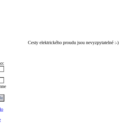
Cesty elektrického proudu jsou nevyzpytatelné :-)
no:
mne
lo
e