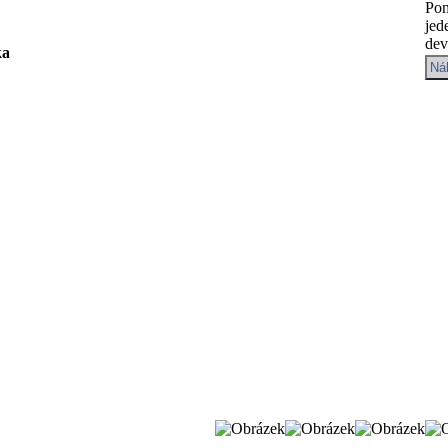
Po
jed
dev
ka