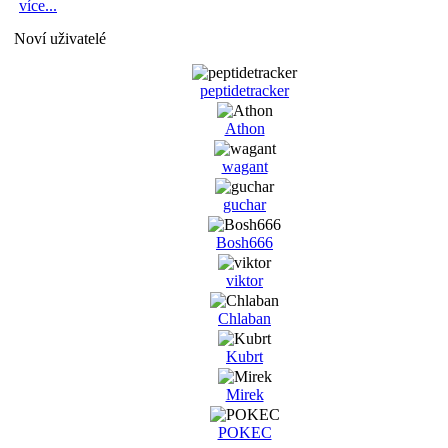
více...
Noví uživatelé
peptidetracker
Athon
wagant
guchar
Bosh666
viktor
Chlaban
Kubrt
Mirek
POKEC