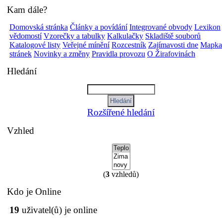
Kam dále?
Domovská stránka
Články a povídání
Integrované obvody
Lexikon
vědomostí
Vzorečky a tabulky
Kalkulačky
Skladiště souborů
Katalogové listy
Veřejné mínění
Rozcestník
Zajímavosti dne
Mapka
stránek
Novinky a změny
Pravidla provozu
O Žirafovinách
Hledání
Rozšířené hledání
Vzhled
(
3
vzhledů)
Kdo je Online
19
uživatel(ů) je online