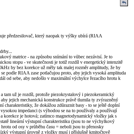
uje předzesilovač, který naopak ty výšky ubírá (RIAA
drby...
kový matrice - na způsobu snímání to vůbec nezávisí. Je to
ou stopu - ve skutečnosti je totiž rozdíl v energetický intenzitě
0kHz by bez korekce už měly tak malej rozměr amplitudy, že by
y se podle RIAA zase potlačujou proto, aby jejich vysoká amplituda
ál od sebe, aby nedošlo v maximální výchylce řezacího hrotu k
a tam už je rozdíl, protože piezokrystalový i piezokeramický
 aby jejich mechanická konstrukce právě tlumila ty zvýrazněný
 charakteristiky, že dokážou zdůraznit basy - to se ještě doplní
vysokou impedanci (s výhodou se na to používaly a používají
a korekce je hotová; zatímco magnetodynamický vložky jak s
tě lineární výstupní charakteristiku (jsou to ne výchylkový
a hrotu od osy v průběhu času = neboli jsou to přenosky
zký výstupní úrovně z vložky musí i příslušně kmitočtově