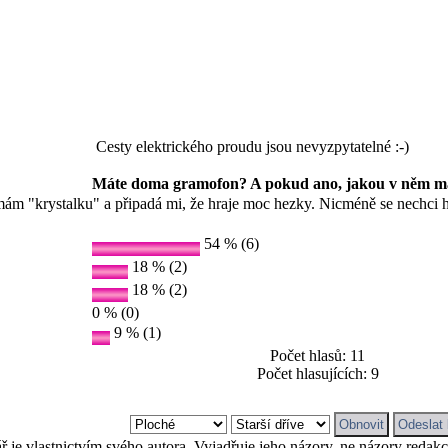
Cesty elektrického proudu jsou nevyzpytatelné :-)
Máte doma gramofon? A pokud ano, jakou v něm m
mám "krystalku" a připadá mi, že hraje moc hezky. Nicméně se nechci 
54 % (6)
18 % (2)
18 % (2)
0 % (0)
9 % (1)
Počet hlasů: 11
Počet hlasujících: 9
 je vlastnictvím svého autora. Vyjadřuje jeho názory, ne názory redak