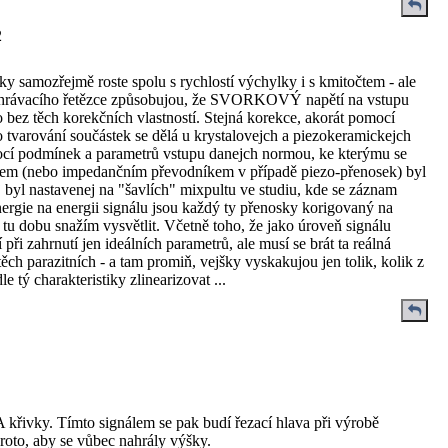
2
mozřejmě roste spolu s rychlostí výchylky i s kmitočtem - ale
tí přehrávacího řetězce způsobujou, že SVORKOVÝ napětí na vstupu
 bez těch korekčních vlastností. Stejná korekce, akorát pomocí
o tvarování součástek se dělá u krystalovejch a piezokeramickejch
mocí podmínek a parametrů vstupu danejch normou, ke kterýmu se
ampem (nebo impedančním převodníkem v případě piezo-přenosek) byl
ej byl nastavenej na "šavlích" mixpultu ve studiu, kde se záznam
ergie na energii signálu jsou každý ty přenosky korigovaný na
tu dobu snažím vysvětlit. Včetně toho, že jako úroveň signálu
při zahrnutí jen ideálních parametrů, ale musí se brát ta reálná
h parazitních - a tam promiň, vejšky vyskakujou jen tolik, kolik z
 tý charakteristiky zlinearizovat ...
 křivky. Tímto signálem se pak budí řezací hlava při výrobě
proto, aby se vůbec nahrály výšky.