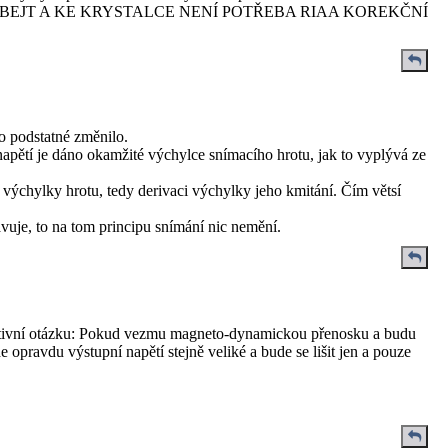
Í BEJT A KE KRYSTALCE NENÍ POTŘEBA RIAA KOREKČNÍ
o podstatné změnilo.
napětí je dáno okamžité výchylce snímacího hrotu, jak to vyplývá ze
ýchylky hrotu, tedy derivaci výchylky jeho kmitání. Čím větsí
avuje, to na tom principu snímání nic nemění.
ativní otázku: Pokud vezmu magneto-dynamickou přenosku a budu
opravdu výstupní napětí stejně veliké a bude se lišit jen a pouze