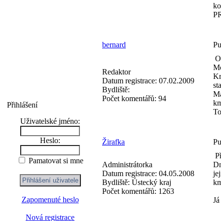
k
PR
bernard
Pu
Od
Mo
Redaktor
Kr
Datum registrace:
07.02.2009
st
Bydliště:
Ma
Počet komentářů:
94
km
Přihlášení
To
Uživatelské jméno:
Heslo:
Žirafka
Pu
Př
Pamatovat si mne
Administrátorka
Dn
Datum registrace:
04.05.2008
je
Bydliště:
Ústecký kraj
km
Počet komentářů:
1263
Zapomenuté heslo
Já
Nová registrace