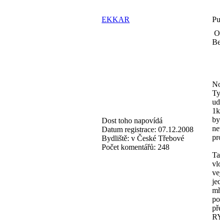
EKKAR
Pu
Od
Be
No
Ty
ud
1k
by
Dost toho napovídá
ne
Datum registrace:
07.12.2008
pr
Bydliště:
v České Třebové
Počet komentářů:
248
Ta
vl
ve
je
mř
po
př
RY