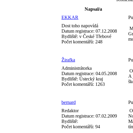
Napsal/a
EKKAR
Pu
Dost toho napovídá
Má
Datum registrace:
07.12.2008
Gr
Bydliště:
v České Třebové
mo
Počet komentářů:
248
Žirafka
Pu
Administrátorka
Od
Datum registrace:
04.05.2008
A 
Bydliště:
Ústecký kraj
šk
Počet komentářů:
1263
bernard
Pu
Redaktor
Od
Datum registrace:
07.02.2009
No
Bydliště:
Ma
Počet komentářů:
94
tí