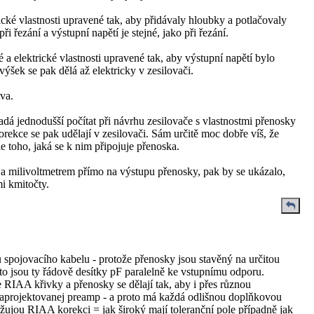
ické vlastnosti upravené tak, aby přidávaly hloubky a potlačovaly
řezání a výstupní napětí je stejné, jako při řezání.
 elektrické vlastnosti upravené tak, aby výstupní napětí bylo
ýšek se pak dělá až elektricky v zesilovači.
tva.
adá jednodušší počítat při návrhu zesilovače s vlastnostmi přenosky
rekce se pak udělají v zesilovači. Sám určitě moc dobře víš, že
e toho, jaká se k nim připojuje přenoska.
m a milivoltmetrem přímo na výstupu přenosky, pak by se ukázalo,
i kmitočty.
 spojovacího kabelu - protože přenosky jsou stavěný na určitou
o jsou ty řádově desítky pF paralelně ke vstupnímu odporu.
 RIAA křivky a přenosky se dělají tak, aby i přes různou
aprojektovanej preamp - a proto má každá odlišnou doplňkovou
žujou RIAA korekci = jak široký mají toleranční pole případně jak