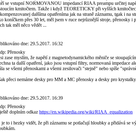
oří se vstupní NORMOVANOU impedancí RIAA preampu určitej napěťovej
stoucím kmitočtem. Takže i když TEORETICKY při vyšších kmitočtech v
kompenzovanej dalšíma opatřeníma jak na straně záznamu, tgak i na s
ko koníčkem přes 30 let, měl jsem v ruce nejrůznější stroje, přenosky i 
ch tak měl něco vědět ...
blikováno dne:
29.5.2017. 16:32
p: Přenosky
 si zase myslím, že napětí z magnetodynamického měniče se stoupajícím 
echna ta další opatření, jako jsou vstupní filtry, normovaná impedace al
ála se všemi přenoskami a všemi zesilovači "stejně" nebo spíše "správ
ak přeci nemáme desky pro MM a MC přenosky a desky pro krystalky, 
blikováno dne:
29.5.2017. 16:39
p: Přenosky
ještě doplním odkaz
https://en.wikipedia.org/wiki/RIAA_equalization
 je to i hezky vidět, že při záznamu se potlačují hloubky a přidává se v
oubkám.