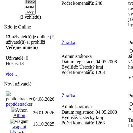
Počet komentářů:
248
tv
ro
vy
(
3
vzhledů)
ja
by
Kdo je Online
13
uživatel(ů) je online (
2
uživatel(ů) si prohlíží
Žirafka
Pu
Veřejné mínění
)
Od
Administrátorka
Já
Uživatelé: 0
Datum registrace:
04.05.2008
vš
Hosté: 13
Bydliště:
Ústecký kraj
hr
Počet komentářů:
1263
více...
Vš
Noví uživatelé
Žirafka
Pu
04.08.2026
peptidetracker
Od
Administrátorka
A 
Datum registrace:
04.05.2008
26.01.2026
Athon
Bydliště:
Ústecký kraj
Tu
Počet komentářů:
1263
13.10.2025
hl
wagant