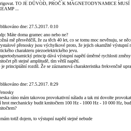
origovat. TO JE DŮVOD, PROČ K MAGNETODYNAMICE MUS
EAMP ...
blikováno dne:
27.5.2017. 0:10
p: Máte doma gramec ano nebo ne?
žná mě přesvědčíš, že za těch 40 let, co se tomu moc nevěnuju, se něc
ystalové přenosky jsou výchylkové proto, že jejich okamžité výstupní 
atického charakteru piezoelektrického jevu.
gnetodynamický princip dává výstupní napětí úměrné rychlosti změny v
itočet při stejné amplitudě, tím větší napětí.
 je principiální rozdíl. Že se záznamová charakteristika frekvenčně upr
blikováno dne:
27.5.2017. 8:29
enosky
eska ráno mám takovou provokativní náladu a tak mi dovolte provok
jí hrot mechanicky budit kmitočtem 100 Hz - 1000 Hz - 10 000 Hz, bude 
itočtem?
 mám totiž dojem, to výstupní napětí stejné nebude