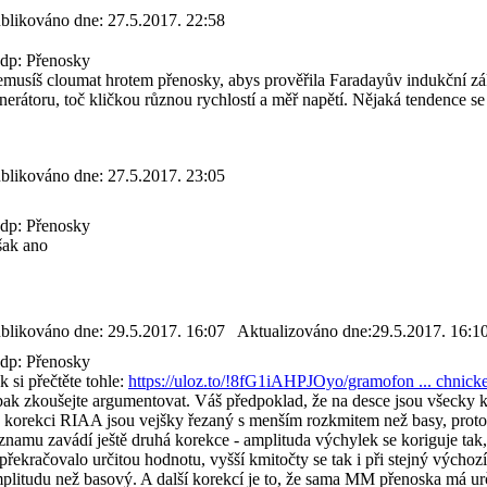
blikováno dne:
27.5.2017. 22:58
p: Přenosky
musíš cloumat hrotem přenosky, abys prověřila Faradayův indukční zá
nerátoru, toč kličkou různou rychlostí a měř napětí. Nějaká tendence s
blikováno dne:
27.5.2017. 23:05
p: Přenosky
ak ano
blikováno dne:
29.5.2017. 16:07
Aktualizováno dne:
29.5.2017. 16:1
p: Přenosky
k si přečtěte tohle:
https://uloz.to/!8fG1iAHPJOyo/gramofon ... chnicke
pak zkoušejte argumentovat. Váš předpoklad, že na desce jsou všecky k
 korekci RIAA jsou vejšky řezaný s menším rozkmitem než basy, proto
znamu zavádí ještě druhá korekce - amplituda výchylek se koriguje tak
překračovalo určitou hodnotu, vyšší kmitočty se tak i při stejný výcho
plitudu než basový. A další korekcí je to, že sama MM přenoska má ur