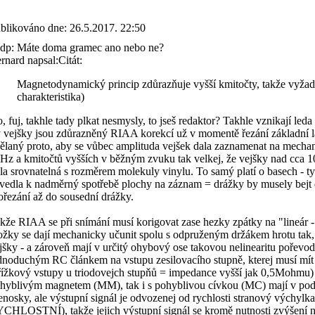
blikováno dne:
26.5.2017. 22:50
p: Máte doma gramec ano nebo ne?
rnard napsal:Citát:
Magnetodynamický princip zdůrazňuje vyšší kmitočty, takže vyžad
charakteristika)
, fuj, takhle tady plkat nesmysly, to jseš redaktor? Takhle vznikají leda 
 vejšky jsou zdůrazněný RIAA korekcí už v momentě řezání základní la
ělaný proto, aby se vůbec amplituda vejšek dala zaznamenat na mechanick
Hz a kmitočtů vyšších v běžným zvuku tak velkej, že vejšky nad cca 1
la srovnatelná s rozměrem molekuly vinylu. To samý platí o basech - t
vedla k nadměrný spotřebě plochy na záznam = drážky by musely bejt d
ořezání až do sousední drážky.
kže RIAA se při snímání musí korigovat zase hezky zpátky na "lineár - 
ožky se dají mechanicky učunit spolu s odpruženým držákem hrotu tak,
jšky - a zároveň mají v určitý ohybový ose takovou nelinearitu pořevodní
dnoduchým RC článkem na vstupu zesilovacího stupně, kterej musí mít 
ížkový vstupy u triodovejch stupňů = impedance vyšší jak 0,5Mohmu) 
hyblivým magnetem (MM), tak i s pohyblivou cívkou (MC) mají v podsta
enosky, ale výstupní signál je odvozenej od rychlosti stranový výchylk
CHLOSTNÍ), takže jejich výstupní signál se kromě nutnosti zvýšení ní