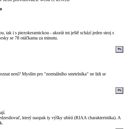
o
k i s piezokeramickou - akorát mi ještě schází jeden stroj s
esky se 78 otáčkama za minutu.
oznat není? Myslím pro "normálního smrtelníka" ne lidi se
jí.
dzesilovač, který naopak ty výšky ubírá (RIAA charakteristika). A
k.