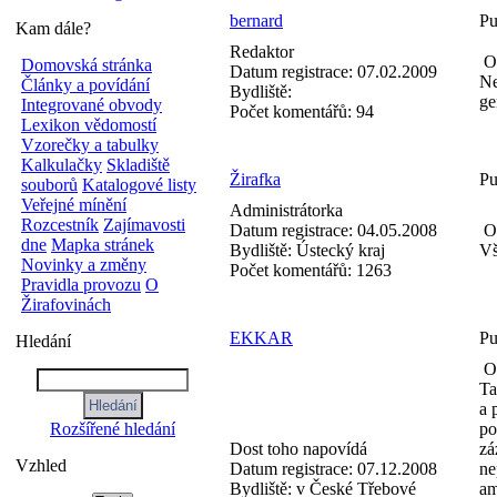
bernard
Pu
Kam dále?
Redaktor
Od
Domovská stránka
Datum registrace:
07.02.2009
Ne
Články a povídání
Bydliště:
ge
Integrované obvody
Počet komentářů:
94
Lexikon vědomostí
Vzorečky a tabulky
Kalkulačky
Skladiště
Žirafka
Pu
souborů
Katalogové listy
Veřejné mínění
Administrátorka
Rozcestník
Zajímavosti
Datum registrace:
04.05.2008
Od
dne
Mapka stránek
Bydliště:
Ústecký kraj
Vš
Novinky a změny
Počet komentářů:
1263
Pravidla provozu
O
Žirafovinách
EKKAR
Pu
Hledání
Od
Ta
a 
Rozšířené hledání
po
Dost toho napovídá
zá
Vzhled
Datum registrace:
07.12.2008
ne
Bydliště:
v České Třebové
am