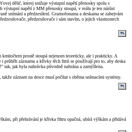
 dělič, kterej snižuje výstupní napětí přenosky spolu s
ýstupní napětí z MM přenosky stoupá, v reálu je ten nárůst
traně snímání a předzesílení. Gramofonama a deskama se zabejvám
předzesilovače, předzesilovače i sám stavím, o jejich vlastnostech
kmitočtem prostě stoupá nejenom teoreticky, ale i prakticky. A
e i průběh záznamu a křivky těch fitrů se používají pro to, aby deska
ně" tak, jak byla nahrávka původně nahrána a zamýšlena.
takže záznam na desce musí počítat s oběma snímacími systémy.
ýškám, při přehrávání je křivka filtru opačná, ubírá výškám a přidává