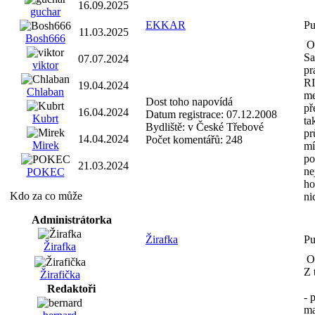
16.09.2025
guchar
EKKAR
Pu
11.03.2025
Bosh666
Od
Sa
07.07.2024
viktor
pr
RI
19.04.2024
Chlaban
me
Dost toho napovídá
př
16.04.2024
Datum registrace:
07.12.2008
Kubrt
ta
Bydliště:
v České Třebové
pr
14.04.2024
Počet komentářů:
248
Mirek
mí
po
21.03.2024
ne
POKEC
ho
Kdo za co může
ni
Administrátorka
Žirafka
Pu
Žirafka
Od
Z 
Žirafička
Redaktoři
- 
ma