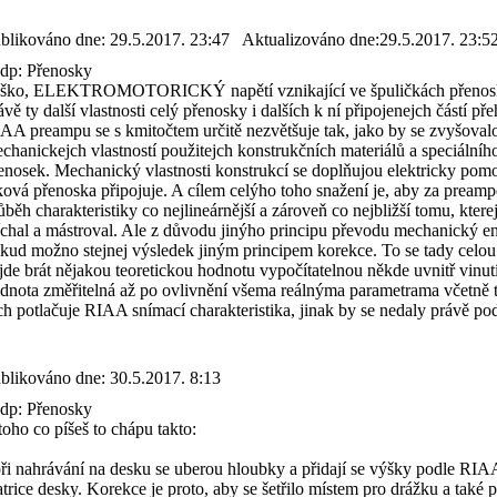
blikováno dne:
29.5.2017. 23:47
Aktualizováno dne:
29.5.2017. 23:5
p: Přenosky
ško, ELEKTROMOTORICKÝ napětí vznikající ve špuličkách přenosky sa
ávě ty další vlastnosti celý přenosky i dalších k ní připojenejch čás
AA preampu se s kmitočtem určitě nezvětšuje tak, jako by se zvyšovalo
chanickejch vlastností použitejch konstrukčních materiálů a speciálníh
enosek. Mechanický vlastnosti konstrukcí se doplňujou elektricky po
ková přenoska připojuje. A cílem celýho toho snažení je, aby za pre
ůběh charakteristiky co nejlineárnější a zároveň co nejbližší tomu, kter
chal a mástroval. Ale z důvodu jinýho principu převodu mechanický en
kud možno stejnej výsledek jiným principem korekce. To se tady celou 
jde brát nějakou teoretickou hodnotu vypočítatelnou někde uvnitř vinutí 
dnota změřitelná až po ovlivnění všema reálnýma parametrama včetně těc
ch potlačuje RIAA snímací charakteristika, jinak by se nedaly právě podle
blikováno dne:
30.5.2017. 8:13
p: Přenosky
toho co píšeš to chápu takto:
při nahrávání na desku se uberou hloubky a přidají se výšky podle RIAA
trice desky. Korekce je proto, aby se šetřilo místem pro drážku a také 