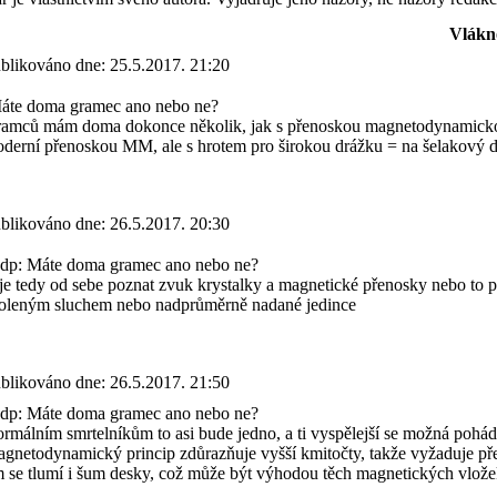
Vlákn
blikováno dne:
25.5.2017. 21:20
te doma gramec ano nebo ne?
amců mám doma dokonce několik, jak s přenoskou magnetodynamickou, ta
derní přenoskou MM, ale s hrotem pro širokou drážku = na šelakový d
blikováno dne:
26.5.2017. 20:30
p: Máte doma gramec ano nebo ne?
je tedy od sebe poznat zvuk krystalky a magnetické přenosky nebo to p
oleným sluchem nebo nadprůměrně nadané jedince
blikováno dne:
26.5.2017. 21:50
p: Máte doma gramec ano nebo ne?
rmálním smrtelníkům to asi bude jedno, a ti vyspělejší se možná poháda
gnetodynamický princip zdůrazňuje vyšší kmitočty, takže vyžaduje pře
m se tlumí i šum desky, což může být výhodou těch magnetických vlože