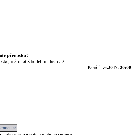
áte přenosku?
hádat, mám totiž hudební hluch :D
Končí
1.6.2017. 20:00
ce nebo provozovatele webu či serveru.