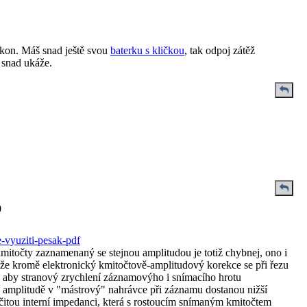
kon. Máš snad ještě svou
baterku s kličkou
, tak odpoj zátěž
e snad ukáže.
0
-vyuziti-pesak-pdf
mitočty zaznamenaný se stejnou amplitudou je totiž chybnej, ono i
že kromě elektronický kmitočtově-amplitudový korekce se při řezu
, aby stranový zrychlení záznamovýho i snímacího hrotu
zí amplitudě v "mástrový" nahrávce při záznamu dostanou nižší
čitou interní impedanci, která s rostoucím snímaným kmitočtem