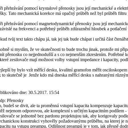
při přehrávání pomocí krystalové přenosky jsou její mechanické a elektr
šky. Tato mechanická korekce má opačný průběh než byl průběh filtru při 
při přehrávání pomocí magnetodynamické přenosky jsou její mechanické a
závislé na frekvenci a potřebný průběh zdůraznění hloubek a potlačení v
kud tvůj text takto chápu já, tak jej tak bude chápat i určitá část čtenářs
obně si myslím, že ve skutečnosti to bude trochu jinak, protože mi přip
mít přenosku co nejjednodušší a s co nejmenším zkreslením. Potřebné ko
které zesilovače mají možnost volby vstupní impedance i kapacity, podl
jlepší by bylo vzít měřící desku, kvalitní gramofon měřit osciloskope
k to skutečně je
Jenže kdo má dneska měřící desku s nahranými různým
blikováno dne:
30.5.2017. 15:54
p: Přenosky
, budeš se divit, ale ta proměnná vstupní kapacita kompenzuje kapacitu
těž nejenom odporovou, ale komplexní s určitým kapacitním podílem - t
silovače se jednotně bez pardonu projektujou tak, aby korigovaly podle
chanickou konstrukci vyhověly požadovanýmu průběhu, na kterej je n
pacitu na vstupu preampu. Odlišnost preampů je v tom, jak přesně dodr