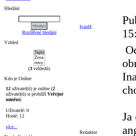
Hledání
Pu
IvanH
15
Rozšířené hledání
Vzhled
Od
ob
(
3
vzhledů)
In
Kdo je Online
ch
12
uživatel(ů) je online (
2
uživatel(ů) si prohlíží
Veřejné
mínění
)
Uživatelé: 0
Ja
Hosté: 12
an
více...
Redaktor