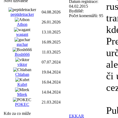
Noví uživatelé
Datum registrace:
ru
04.02.2015
Bydliště:
04.08.2026
peptidetracker
tra
Počet komentářů:
95
26.01.2026
Athon
kde
13.10.2025
wagant
Pre
16.09.2025
guchar
ur
11.03.2025
Bosh666
al
07.07.2024
viktor
19.04.2024
či
Chlaban
16.04.2024
cez
Kubrt
14.04.2024
Mirek
21.03.2024
POKEC
Pu
Kdo za co může
EKKAR