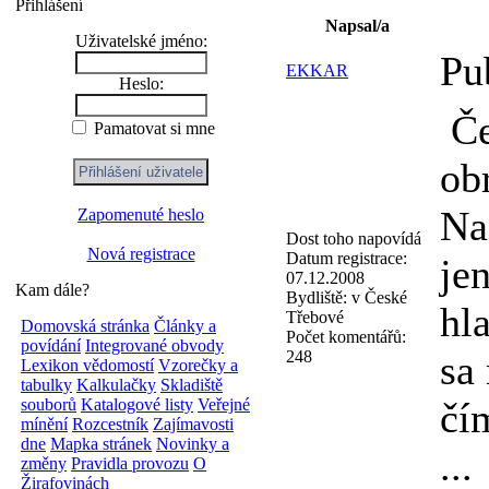
Přihlášení
Napsal/a
Uživatelské jméno:
Pu
EKKAR
Heslo:
Če
Pamatovat si mne
ob
Na
Zapomenuté heslo
Dost toho napovídá
Nová registrace
Datum registrace:
je
07.12.2008
Kam dále?
Bydliště:
v České
hl
Třebové
Domovská stránka
Články a
Počet komentářů:
povídání
Integrované obvody
248
sa
Lexikon vědomostí
Vzorečky a
tabulky
Kalkulačky
Skladiště
souborů
Katalogové listy
Veřejné
čí
mínění
Rozcestník
Zajímavosti
dne
Mapka stránek
Novinky a
...
změny
Pravidla provozu
O
Žirafovinách