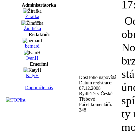
17
Administrátorka
Žirafka
Od
Žirafička
ob
Redaktoři
No
bernard
br
IvanH
Emeritní
stá
KatyH
Dost toho napovídá
Datum registrace:
ún
Doporučte nás
07.12.2008
Bydliště:
v České
sp
Třebové
Počet komentářů:
248
ty
mo