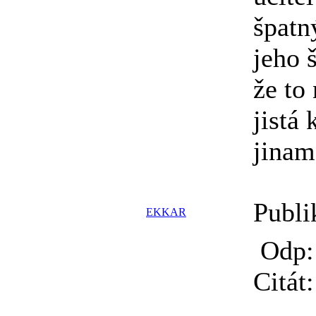
špatn
jeho 
že to
jistá
jinam
Publi
EKKAR
Odp:
Citát: