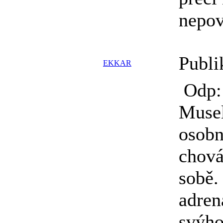
nepov
Publi
EKKAR
Odp:
Muse
osobn
chová
sobě.
adren
svýho