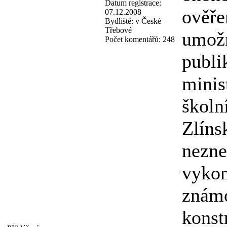
Datum registrace:
ověře
07.12.2008
Bydliště:
v České
Třebové
umožn
Počet komentářů:
248
publi
minis
školn
Zlíns
nezne
vykon
známo
konst