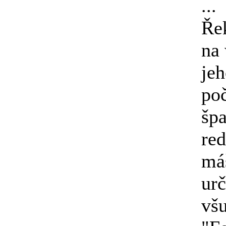
...
Řek
na 
jeh
poč
špa
re
máš
urč
všu