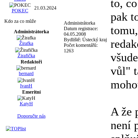
to, c
21.03.2024
POKEC
pak t
Kdo za co může
Administrátorka
tomu,
Datum registrace:
Administrátorka
04.05.2008
Bydliště:
Ústecký kraj
redak
Žirafka
Počet komentářů:
1263
všude
Žirafička
Redaktoři
vůl" t
bernard
mohou
IvanH
Emeritní
KatyH
A že 
Doporučte nás
není 