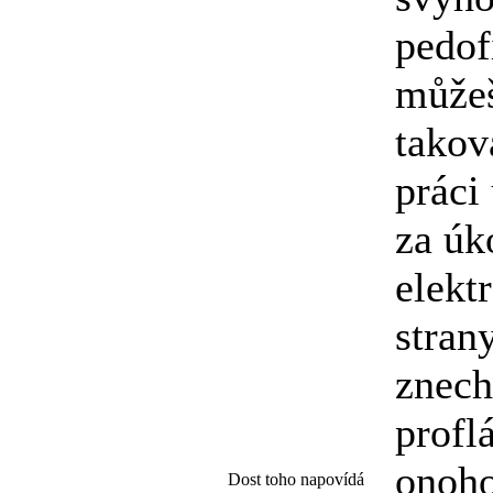
pedof
můžeš
takov
práci
za úk
elekt
strany
znech
profl
onoho
Dost toho napovídá