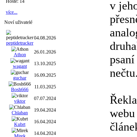
Hosté: 14
v jeh
více...
přesn
Noví uživatelé
analo
04.08.2026
druha
peptidetracker
26.01.2026
Athon
psaní
13.10.2025
wagant
nečtu
16.09.2025
guchar
11.03.2025
Bosh666
Řekla
07.07.2024
viktor
webu 
19.04.2024
Chlaban
16.04.2024
článe
Kubrt
14.04.2024
Mirek