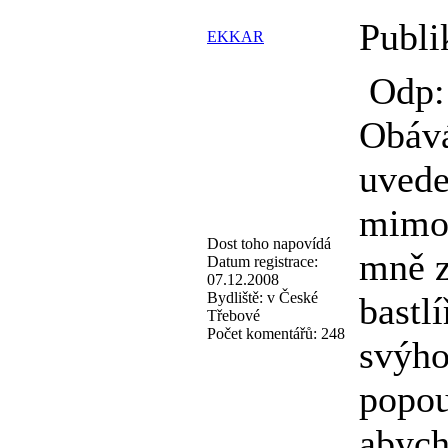
Publi
EKKAR
Odp:
Obává
uvede
mimo 
Dost toho napovídá
mně z
Datum registrace:
07.12.2008
Bydliště:
v České
bastl
Třebové
Počet komentářů:
248
svýho
popou
abych 