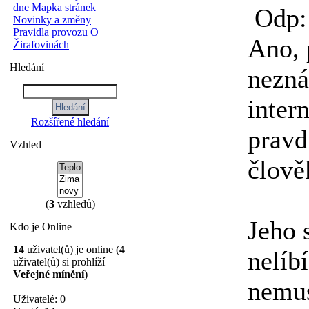
dne
Mapka stránek
Odp:
Novinky a změny
Pravidla provozu
O
Ano, 
Žirafovinách
Hledání
nezná
intern
Rozšířené hledání
pravdi
Vzhled
člově
(
3
vzhledů)
Jeho 
Kdo je Online
14
uživatel(ů) je online (
4
nelíbí
uživatel(ů) si prohlíží
Veřejné mínění
)
nemusí
Uživatelé: 0