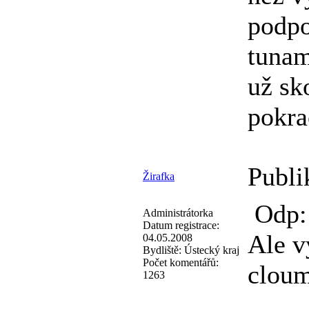
podpo
tunam
už sk
pokra
Publi
Žirafka
Odp:
Administrátorka
Datum registrace:
Ale v
04.05.2008
Bydliště:
Ústecký kraj
Počet komentářů:
clou
1263