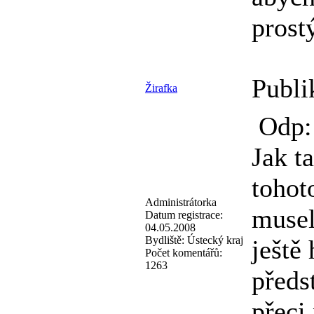
prost
Publi
Žirafka
Odp:
Jak t
tohot
Administrátorka
musel
Datum registrace:
04.05.2008
Bydliště:
Ústecký kraj
ještě
Počet komentářů:
1263
předs
přeci