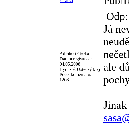
Publi
Žirafka
Odp:
Já ne
neudě
nečet
Administrátorka
Datum registrace:
ale d
04.05.2008
Bydliště:
Ústecký kraj
Počet komentářů:
pochy
1263
Jinak
sasa@