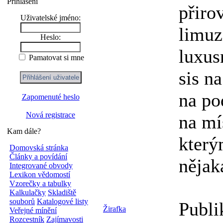
Přihlášení
přiro
Uživatelské jméno:
limuz
Heslo:
luxus
Pamatovat si mne
sis n
na po
Zapomenuté heslo
Nová registrace
na mí
Kam dále?
který
Domovská stránka
Články a povídání
nějak
Integrované obvody
Lexikon vědomostí
Vzorečky a tabulky
Kalkulačky
Skladiště
souborů
Katalogové listy
Publi
Žirafka
Veřejné mínění
Rozcestník
Zajímavosti