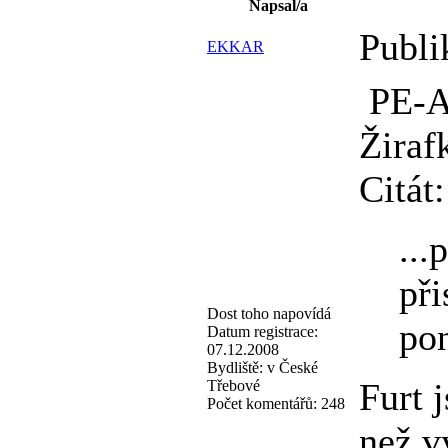
Napsal/a
Publi
EKKAR
PE-
Žiraf
Citát:
...
při
Dost toho napovídá
pon
Datum registrace:
07.12.2008
Bydliště:
v České
Furt 
Třebové
Počet komentářů:
248
než v