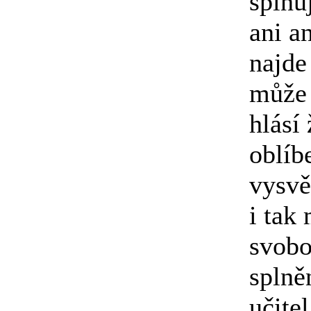
splňu
ani a
najde
může 
hlásí
oblíb
vysvě
i tak
svobo
splně
učite