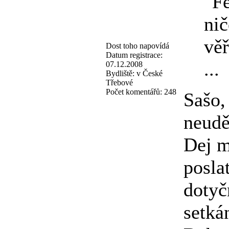
"Fe
nič
věř
Dost toho napovídá
Datum registrace:
...
07.12.2008
Bydliště:
v České
Třebové
Počet komentářů:
248
Sašo,
neudě
Dej m
posla
dotyč
setká