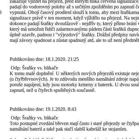
zakazuje vjíždět na přejezd, před kterým bliká červená signalizac
padají do vodorovný polohy až s určitým zpožděním po zapnutí čer
8
vypnutá. Obojí časový prodlení slouží k tomu, aby mezi šraňkama 
signalizace právě v ten moment, když vjíždělo na přejezd. Na ne
dokonce padají šraňky dvoufázově - nejdřív ty, který přímo brání 
který má umožnit řidiči zalarmovanýmu pádem části šraňků dupnout
úplně uzavře, padnou i "výjezdový" šraňky. Drážní předpisy navíc 
mají závory spadnout a zůstat spadnutý atd, ale to už není předmět
Publikováno dne:
18.1.2020. 21:25
Odp: Šraňky vs. blikače
K tomu malé doplnění
U některých nových přejezdů existuje neje
(u čtyřbřevnových). Je to zdůvodu menšího namáhání zdroje napáje
poruše napájení, kdy jsou motorky krmeny z baterek. U dvou sou
zapnutí, než u čtyřech spuštěných současně.
Publikováno dne:
19.1.2020. 8:43
Odp: Šraňky vs. blikače
Toto postupné zvedání břeven mají často i staré přejezdy se čtyř
namáhání baterií a také pak stačí slabší kabeláž ke stojanům.