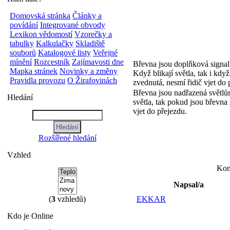
Domovská stránka
Články a
povídání
Integrované obvody
Lexikon vědomostí
Vzorečky a
tabulky
Kalkulačky
Skladiště
souborů
Katalogové listy
Veřejné
mínění
Rozcestník
Zajímavosti dne
Břevna jsou doplňková signal
Mapka stránek
Novinky a změny
Když blikají světla, tak i kdy
Pravidla provozu
O Žirafovinách
zvednutá, nesmí řidič vjet do 
Břevna jsou nadřazená světlům
Hledání
světla, tak pokud jsou břevna 
vjet do přejezdu.
Rozšířené hledání
Vzhled
Kome
Napsal/a
(
3
vzhledů)
EKKAR
Kdo je Online