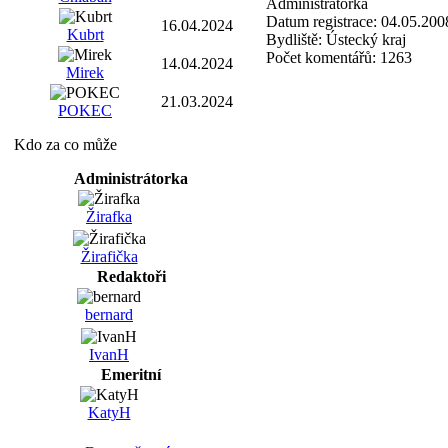
Administrátorka
Datum registrace:
04.05.200
16.04.2024
Kubrt
Bydliště:
Ústecký kraj
Počet komentářů:
1263
14.04.2024
Mirek
21.03.2024
POKEC
Kdo za co může
Administrátorka
Žirafka
Žirafička
Redaktoři
bernard
IvanH
Emeritní
KatyH