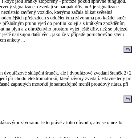
e, i když jsou šraňky ztopořený - protože pokud správně fungujou,
vený signalizace a zvedají se naopak dřív, než je signalizace
nezůstalo zavřený vozidlo, kterýmu začala blikat světelná
jmodernějších přejezdech s oddělenýma závorama pro každej směr
v příslušným pruhu vjetí do profilu kolejí a s krátkým zpožděním,
 na plyn a z ohroženýho prostoru vyjet ještě dřív, než se přejezd
ještě nařizujou další věci, jako že v případě poruchovýho stavu
em ankety ...
n dvoufázové sklápění šraněk, ale i dvoufázové zvedání šraněk 2+2
ní při chodu elektromotorků, které závory zvedají. Hlavně tedy při
časně zapnutých motorků je samozřejmě menší proudový náraz při
padákovými závorami. Je to právě z toho důvodu, aby se omezilo