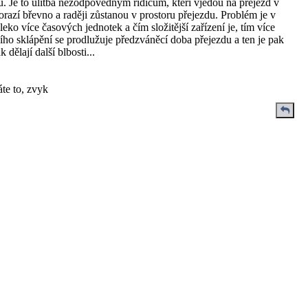
u. Je to úlitba nezodpovědným řidičům, kteří vjedou na přejezd v
orazí břevno a raději zůstanou v prostoru přejezdu. Problém je v
eko více časových jednotek a čím složitější zařízení je, tím více
ho sklápění se prodlužuje předzváněcí doba přejezdu a ten je pak
 dělají další blbosti...
áte to, zvyk