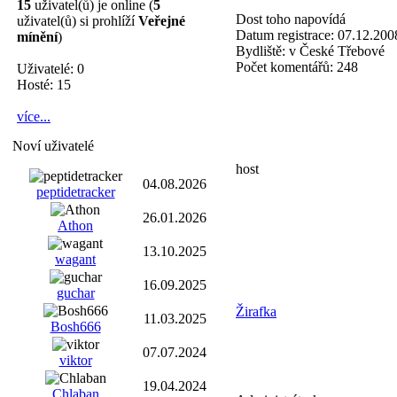
15
uživatel(ů) je online (
5
Dost toho napovídá
uživatel(ů) si prohlíží
Veřejné
Datum registrace:
07.12.200
mínění
)
Bydliště:
v České Třebové
Počet komentářů:
248
Uživatelé: 0
Hosté: 15
více...
Noví uživatelé
host
04.08.2026
peptidetracker
26.01.2026
Athon
13.10.2025
wagant
16.09.2025
guchar
Žirafka
11.03.2025
Bosh666
07.07.2024
viktor
19.04.2024
Chlaban