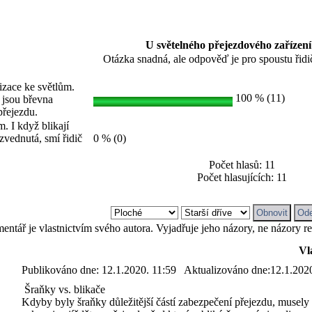
U světelného přejezdového zařízení 
Otázka snadná, ale odpověď je pro spoustu řidič
izace ke světlům.
100 % (11)
ž jsou břevna
přejezdu.
. I když blikají
zvednutá, smí řidič
0 % (0)
Počet hlasů: 11
Počet hlasujících: 11
ntář je vlastnictvím svého autora. Vyjadřuje jeho názory, ne názory r
Vl
Publikováno dne:
12.1.2020. 11:59
Aktualizováno dne:
12.1.202
Šraňky vs. blikače
Kdyby byly šraňky důležitější částí zabezpečení přejezdu, musely