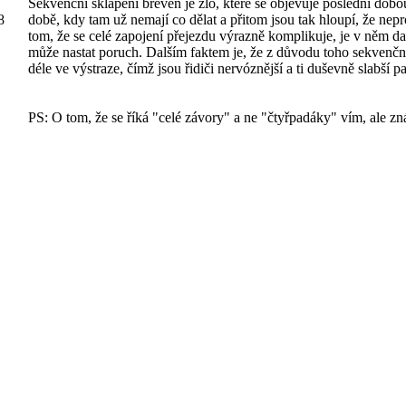
Sekvenční sklápění břeven je zlo, které se objevuje poslední dobo
8
době, kdy tam už nemají co dělat a přitom jsou tak hloupí, že nepr
tom, že se celé zapojení přejezdu výrazně komplikuje, je v něm dal
může nastat poruch. Dalším faktem je, že z důvodu toho sekvenční
déle ve výstraze, čímž jsou řidiči nervóznější a ti duševně slabší pak
PS: O tom, že se říká "celé závory" a ne "čtyřpadáky" vím, ale zn