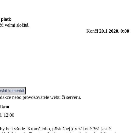
platí:
ů velmi složitá.
Končí
20.1.2020. 0:00
edakce nebo provozovatele webu či serveru.
ákno
0. 12:00
 by bejt všude. Kromě toho, příslušnej § v zákoně 361 jasně